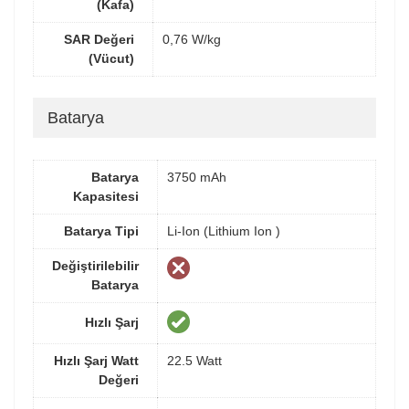
(Kafa)
SAR Değeri
0,76 W/kg
(Vücut)
Batarya
Batarya
3750 mAh
Kapasitesi
Batarya Tipi
Li-Ion (Lithium Ion )
Değiştirilebilir
Batarya
Hızlı Şarj
Hızlı Şarj Watt
22.5 Watt
Değeri