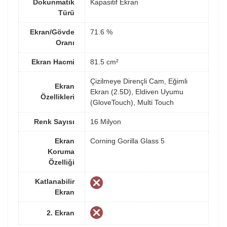
Dokunmatik
Kapasitif Ekran
Türü
Ekran/Gövde
71.6 %
Oranı
Ekran Hacmi
81.5 cm²
Çizilmeye Dirençli Cam, Eğimli
Ekran
Ekran (2.5D), Eldiven Uyumu
Özellikleri
(GloveTouch), Multi Touch
Renk Sayısı
16 Milyon
Ekran
Corning Gorilla Glass 5
Koruma
Özelliği
Katlanabilir
Ekran
2. Ekran