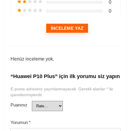
★
★
★
★
★
0
★
★
★
★
★
0
İNCELEME YAZ
Henüz inceleme yok.
“Huawei P10 Plus” için ilk yorumu siz yapın
E-posta adresiniz yayınlanmayacak.
Gerekli alanlar
*
ile
işaretlenmişlerdir
Puanınız
Yorumun
*