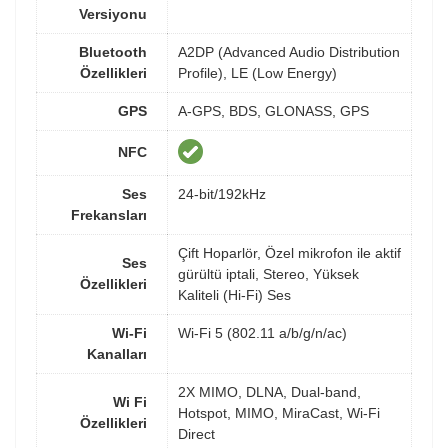
Versiyonu
Bluetooth
A2DP (Advanced Audio Distribution
Özellikleri
Profile), LE (Low Energy)
GPS
A-GPS, BDS, GLONASS, GPS
NFC
Ses
24-bit/192kHz
Frekansları
Çift Hoparlör, Özel mikrofon ile aktif
Ses
gürültü iptali, Stereo, Yüksek
Özellikleri
Kaliteli (Hi-Fi) Ses
Wi-Fi
Wi-Fi 5 (802.11 a/b/g/n/ac)
Kanalları
2X MIMO, DLNA, Dual-band,
Wi Fi
Hotspot, MIMO, MiraCast, Wi-Fi
Özellikleri
Direct