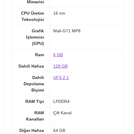
Mimarisi
CPU Üretim
16 nm
Teknolojisi
Grafik
Mali-G71 MP8
İşlemcisi
(GPU)
Ram
6 GB
Dahili Hafıza
128 GB
Dahili
UFS 2.1
Depolama
Biçimi
RAM Tipi
LPDDR4
RAM
Çift Kanal
Kanalları
Diğer Hafıza
64 GB