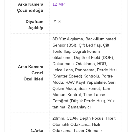
Arka Kamera
12 MP
Çözünürlüğü
Diyafram
f/1.8
Açıklığı
3D Yüz Algılama, Back-illuminated
Sensor (BSI), Çift Led flaş, Çift
Tonlu flaş, Coğrafi konum
etiketleme, Depth of Field (DOF),
Dokunmatik Odaklama, HDR,
Arka Kamera
Leica Lens, Panorama, Perde Hızı
Genel
(Shutter Speed) Kontrolü, Portre
Özellikleri
Modu, RAW Kayıt Yapabilme, Seri
Çekim Modu, Sesli komut, Tam
Manuel Kontrol, Time-Lapse
Fotoğraf (Düşük Perde Hızı), Yüz
tanıma, Zamanlayıcı
28mm, CDAF, Depth Focus, Hibrit
Otomatik Odaklama, Hızlı
1.Arka
Odaklama, Lazer Otomatik