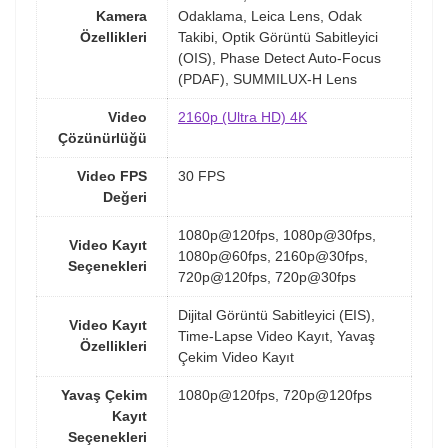
Kamera
Odaklama, Leica Lens, Odak
Özellikleri
Takibi, Optik Görüntü Sabitleyici
(OIS), Phase Detect Auto-Focus
(PDAF), SUMMILUX-H Lens
Video
2160p (Ultra HD) 4K
Çözünürlüğü
Video FPS
30 FPS
Değeri
1080p@120fps, 1080p@30fps,
Video Kayıt
1080p@60fps, 2160p@30fps,
Seçenekleri
720p@120fps, 720p@30fps
Dijital Görüntü Sabitleyici (EIS),
Video Kayıt
Time-Lapse Video Kayıt, Yavaş
Özellikleri
Çekim Video Kayıt
Yavaş Çekim
1080p@120fps, 720p@120fps
Kayıt
Seçenekleri