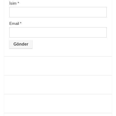
İsim
*
Email
*