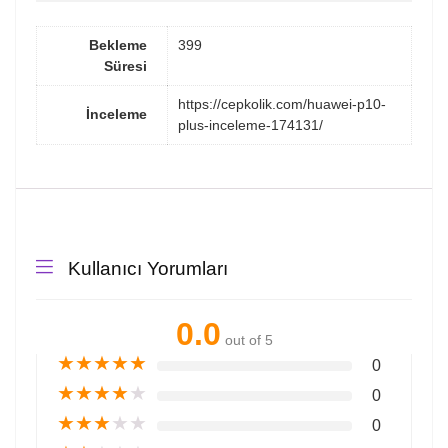
Bekleme
399
Süresi
https://cepkolik.com/huawei-p10-
İnceleme
plus-inceleme-174131/
Kullanıcı Yorumları
0.0
out of 5
★
★
★
★
★
0
★
★
★
★
★
0
★
★
★
★
★
0