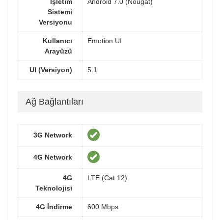
İşletim
Android 7.0 (Nougat)
Sistemi
Versiyonu
Kullanıcı
Emotion UI
Arayüzü
UI (Versiyon)
5.1
Ağ Bağlantıları
3G Network
4G Network
4G
LTE (Cat.12)
Teknolojisi
4G İndirme
600 Mbps