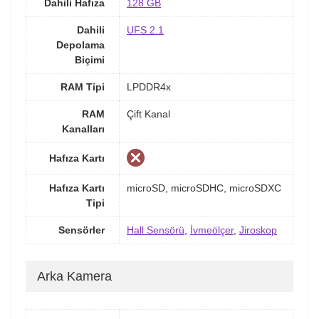
Dahili Hafıza
128 GB
Dahili
UFS 2.1
Depolama
Biçimi
RAM Tipi
LPDDR4x
RAM
Çift Kanal
Kanalları
Hafıza Kartı
Hafıza Kartı
microSD, microSDHC, microSDXC
Tipi
Sensörler
Hall Sensörü
,
İvmeölçer
,
Jiroskop
Arka Kamera