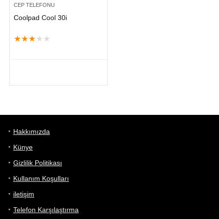
CEP TELEFONU
Coolpad Cool 30i
★
★
★
★
★
Hakkımızda
Künye
Gizlilik Politikası
Kullanım Koşulları
iletişim
Telefon Karşılaştırma