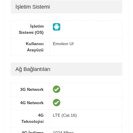
İşletim Sistemi
İşletim
Sistemi (OS)
Kullanıcı
Emotion UI
Arayüzü
Ağ Bağlantıları
3G Network
4G Network
4G
LTE (Cat.16)
Teknolojisi
4G İndirme
1024 Mbps