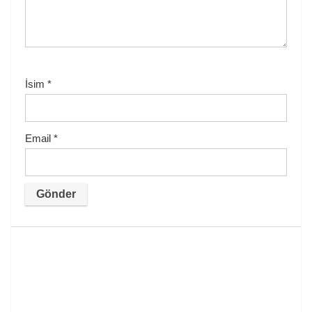
İsim
*
Email
*