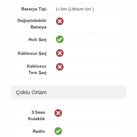
Batarya Tipi
Li-Ion (Lithium Ion )
Değiştirilebilir
Batarya
Hızlı Şarj
Kablosuz Şarj
Kablosuz
Ters Şarj
Çoklu Ortam
3.5mm
Kulaklık
Radio