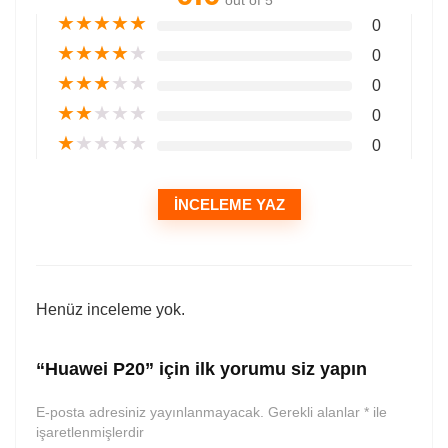
out of 5
★
★
★
★
★
0
★
★
★
★
★
0
★
★
★
★
★
0
★
★
★
★
★
0
★
★
★
★
★
0
İNCELEME YAZ
Henüz inceleme yok.
“Huawei P20” için ilk yorumu siz yapın
E-posta adresiniz yayınlanmayacak.
Gerekli alanlar
*
ile
işaretlenmişlerdir