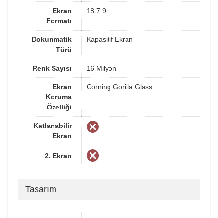
Ekran
18.7:9
Formatı
Dokunmatik
Kapasitif Ekran
Türü
Renk Sayısı
16 Milyon
Ekran
Corning Gorilla Glass
Koruma
Özelliği
Katlanabilir
Ekran
2. Ekran
Tasarım