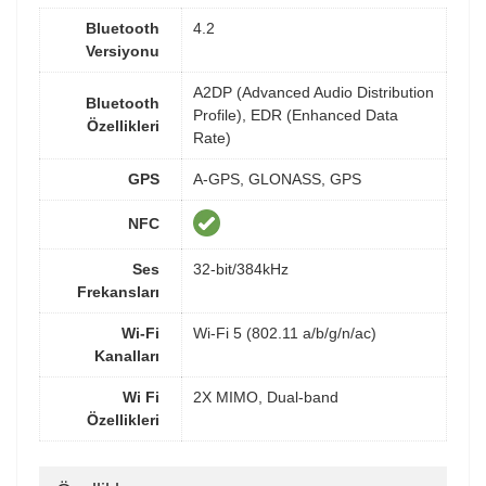
Bluetooth
4.2
Versiyonu
A2DP (Advanced Audio Distribution
Bluetooth
Profile), EDR (Enhanced Data
Özellikleri
Rate)
GPS
A-GPS, GLONASS, GPS
NFC
Ses
32-bit/384kHz
Frekansları
Wi-Fi
Wi-Fi 5 (802.11 a/b/g/n/ac)
Kanalları
Wi Fi
2X MIMO, Dual-band
Özellikleri