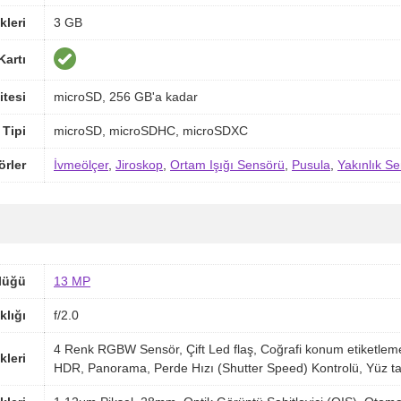
kleri
3 GB
Kartı
itesi
microSD, 256 GB'a kadar
 Tipi
microSD, microSDHC, microSDXC
örler
İvmeölçer
,
Jiroskop
,
Ortam Işığı Sensörü
,
Pusula
,
Yakınlık S
lüğü
13 MP
klığı
f/2.0
4 Renk RGBW Sensör, Çift Led flaş, Coğrafi konum etiketl
kleri
HDR, Panorama, Perde Hızı (Shutter Speed) Kontrolü, Yüz t