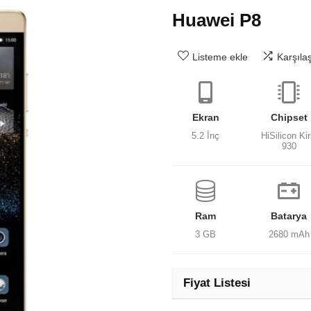
Huawei P8
Listeme ekle
Karşıla
Ekran
Chipset
5.2 İnç
HiSilicon Kir
930
Ram
Batarya
3 GB
2680 mAh
Fiyat Listesi