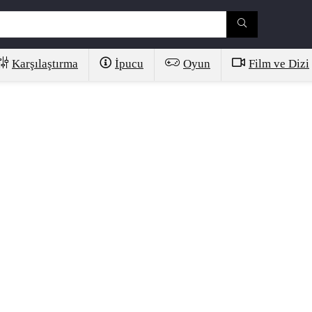
Karşılaştırma
İpucu
Oyun
Film ve Dizi