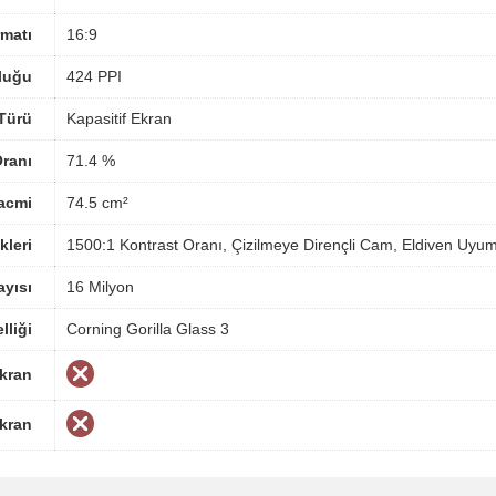
matı
16:9
luğu
424 PPI
Türü
Kapasitif Ekran
ranı
71.4 %
acmi
74.5 cm²
kleri
1500:1 Kontrast Oranı, Çizilmeye Dirençli Cam, Eldiven Uyu
yısı
16 Milyon
lliği
Corning Gorilla Glass 3
Ekran
Ekran