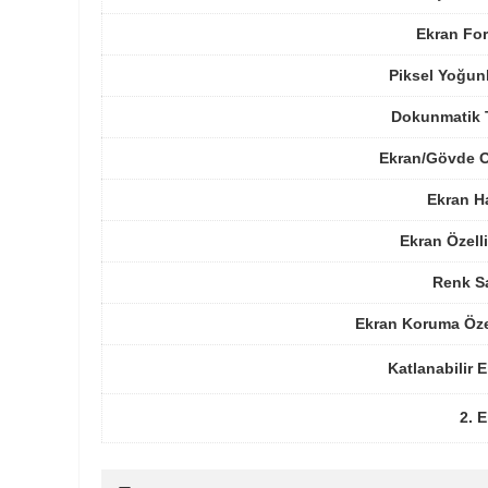
Ekran For
Piksel Yoğun
Dokunmatik 
Ekran/Gövde O
Ekran H
Ekran Özelli
Renk Sa
Ekran Koruma Öze
Katlanabilir 
2. 