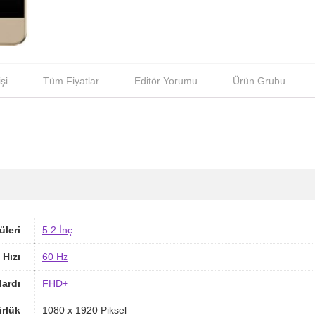
şi
Tüm Fiyatlar
Editör Yorumu
Ürün Grubu
üleri
5.2 İnç
 Hızı
60 Hz
ardı
FHD+
rlük
1080 x 1920 Piksel