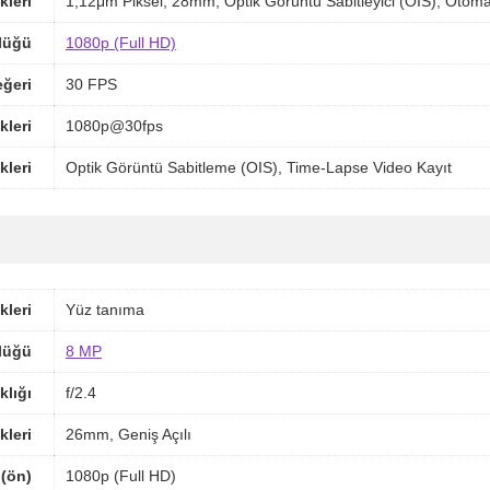
kleri
1,12μm Piksel, 28mm, Optik Görüntü Sabitleyici (OIS), Otom
lüğü
1080p (Full HD)
ğeri
30 FPS
kleri
1080p@30fps
kleri
Optik Görüntü Sabitleme (OIS), Time-Lapse Video Kayıt
kleri
Yüz tanıma
lüğü
8 MP
klığı
f/2.4
kleri
26mm, Geniş Açılı
(ön)
1080p (Full HD)