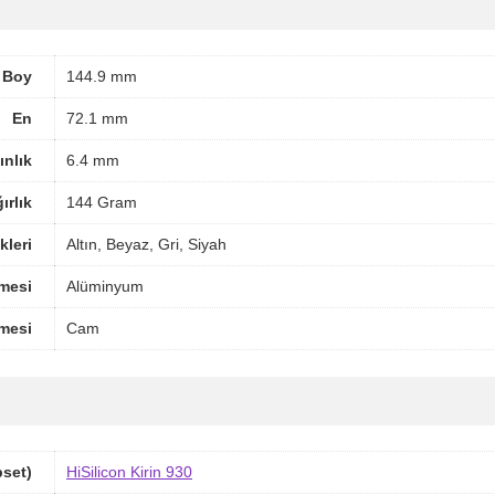
Boy
144.9 mm
En
72.1 mm
ınlık
6.4 mm
ırlık
144 Gram
leri
Altın, Beyaz, Gri, Siyah
mesi
Alüminyum
mesi
Cam
pset)
HiSilicon Kirin 930