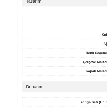
Tasarım
Kal
Ağ
Renk Seçenek
Çerçeve Malze
Kapak Malze
Donanım
Yonga Seti (Chi