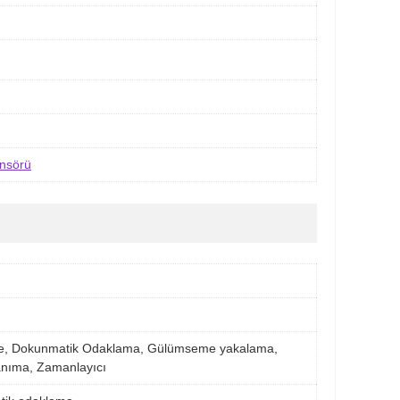
ensörü
eme, Dokunmatik Odaklama, Gülümseme yakalama,
anıma, Zamanlayıcı