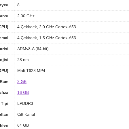
ayısı
8
ansı
2.00 GHz
(CPU)
4 Çekirdek, 2.0 GHz Cortex-A53
lemci
4 Çekirdek, 1.5 GHz Cortex-A53
arisi
ARMv8-A (64-bit)
ojisi
28 nm
(GPU)
Mali-T628 MP4
Ram
3 GB
afıza
16 GB
Tipi
LPDDR3
ları
Çift Kanal
kleri
64 GB