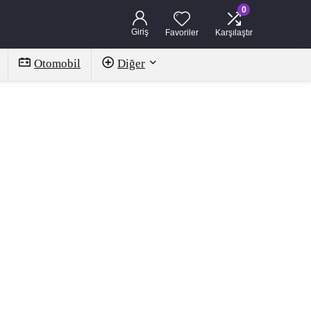
0
Giriş
Favoriler
Karşılaştır
Otomobil
Diğer