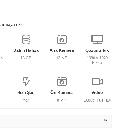
ştırmaya ekle
Dahili Hafıza
Ana Kamera
Çözünürlük
in
16 GB
13 MP
1080 x 1920
Piksel
Hızlı Şarj
Ön Kamera
Video
Yok
8 MP
1080p (Full HD)