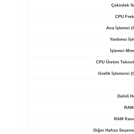
Çekirdek S
CPU Frek
Ana İşlemci 
Yardımcı İş
İşlemci Mim
CPU Üretim Teknol
Grafik İşlemcisi 
Dahili H
RAM 
RAM Kanal
Diğer Hafıza Seçene