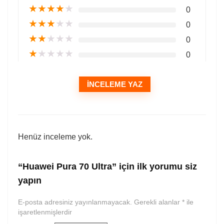
★
★
★
★
★
0
★
★
★
★
★
0
★
★
★
★
★
0
★
★
★
★
★
0
İNCELEME YAZ
Henüz inceleme yok.
“Huawei Pura 70 Ultra” için ilk yorumu siz
yapın
E-posta adresiniz yayınlanmayacak.
Gerekli alanlar
*
ile
işaretlenmişlerdir