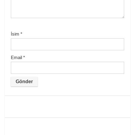
İsim
*
Email
*