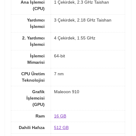
Ana İşlemci
1 Çekirdek, 2.3 GHz Taishan
(CPU)
Yardımcı
3 Çekirdek, 2.18 GHz Taishan
İşlemci
2. Yardımcı
4 Çekirdek, 1.55 GHz
İşlemci
İşlemci
64-bit
Mimarisi
CPU Üretim
7 nm
Teknolojisi
Grafik
Maleoon 910
İşlemcisi
(GPU)
Ram
16 GB
Dahili Hafıza
512 GB