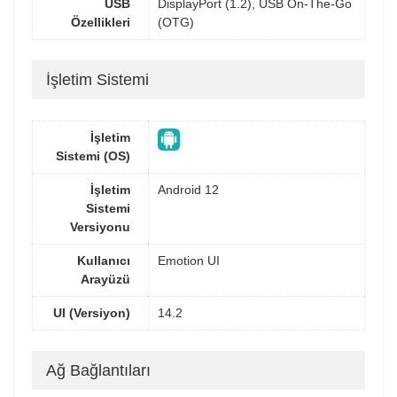
USB
DisplayPort (1.2), USB On-The-Go
Özellikleri
(OTG)
İşletim Sistemi
İşletim
Sistemi (OS)
İşletim
Android 12
Sistemi
Versiyonu
Kullanıcı
Emotion UI
Arayüzü
UI (Versiyon)
14.2
Ağ Bağlantıları