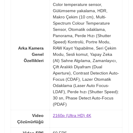
Color temperature sensor,
Gülümseme yakalama, HDR,
Makro Çekim (10 cm), Multi-
Spectrum Colour Temperature
Sensor, Otomatik odaklama,
Panorama, Perde Hızı (Shutter
Speed) Kontrolü, Portre Modu,
Arka Kamera
RAW Kayıt Yapabilme, Seri Çekim
Genel
Modu, Sesli komut, Yapay Zeka
Özellikleri
(AI) Sahne Algılama, Zamanlayıcı,
Çift Aralıklı Diyafram (Dual
Aperture), Contrast Detection Auto-
Focus (CDAF), Lazer Otomatik
Odaklama (Laser Auto Focus-
LDAF), Perde hızı (Shutter Speed):
30 sn, Phase Detect Auto-Focus
(PDAF)
Video
2160p (Ultra HD) 4K
Çözünürlüğü
Video FPS
60 FPS