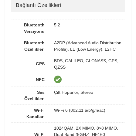
Bağlantı Özellikleri
Bluetooth
5.2
Versiyonu
Bluetooth
A2DP (Advanced Audio Distribution
Özellikleri
Profile), LE (Low Energy), L2HC
BDS, GALILEO, GLONASS, GPS,
GPS
QZSS
NFC
Ses
Çift Hoparlör, Stereo
Özellikleri
Wi-Fi
Wi-Fi 6 (802.11 a/b/g/n/ac)
Kanalları
1024QAM, 2X MIMO, 8×8 MIMO,
Wi Fi
Dual-Band (5GHz), HE160,