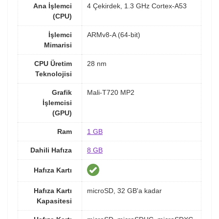
Ana İşlemci
4 Çekirdek, 1.3 GHz Cortex-A53
(CPU)
İşlemci
ARMv8-A (64-bit)
Mimarisi
CPU Üretim
28 nm
Teknolojisi
Grafik
Mali-T720 MP2
İşlemcisi
(GPU)
Ram
1 GB
Dahili Hafıza
8 GB
Hafıza Kartı
Hafıza Kartı
microSD, 32 GB'a kadar
Kapasitesi