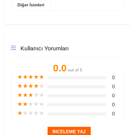
Diğer İsimleri
Kullanıcı Yorumları
0.0
out of 5
★
★
★
★
★
0
★
★
★
★
★
0
★
★
★
★
★
0
★
★
★
★
★
0
★
★
★
★
★
0
İNCELEME YAZ