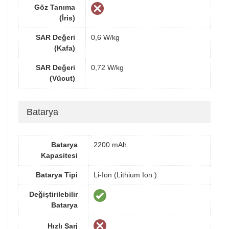
Göz Tanıma
(İris)
SAR Değeri
0,6 W/kg
(Kafa)
SAR Değeri
0,72 W/kg
(Vücut)
Batarya
Batarya
2200 mAh
Kapasitesi
Batarya Tipi
Li-Ion (Lithium Ion )
Değiştirilebilir
Batarya
Hızlı Şarj