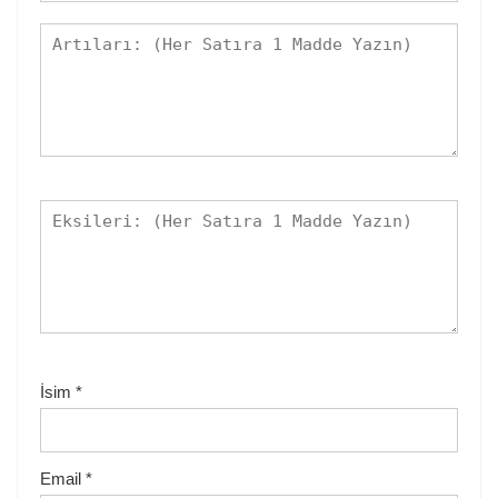
İsim
*
Email
*