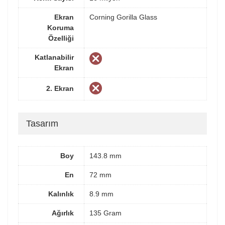
Ekran
Corning Gorilla Glass
Koruma
Özelliği
Katlanabilir
Ekran
2. Ekran
Tasarım
Boy
143.8 mm
En
72 mm
Kalınlık
8.9 mm
Ağırlık
135 Gram