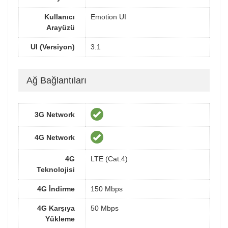
Kullanıcı
Emotion UI
Arayüzü
UI (Versiyon)
3.1
Ağ Bağlantıları
3G Network
4G Network
4G
LTE (Cat.4)
Teknolojisi
4G İndirme
150 Mbps
4G Karşıya
50 Mbps
Yükleme