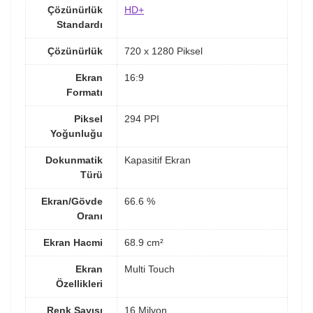
Çözünürlük
HD+
Standardı
Çözünürlük
720 x 1280 Piksel
Ekran
16:9
Formatı
Piksel
294 PPI
Yoğunluğu
Dokunmatik
Kapasitif Ekran
Türü
Ekran/Gövde
66.6 %
Oranı
Ekran Hacmi
68.9 cm²
Ekran
Multi Touch
Özellikleri
Renk Sayısı
16 Milyon