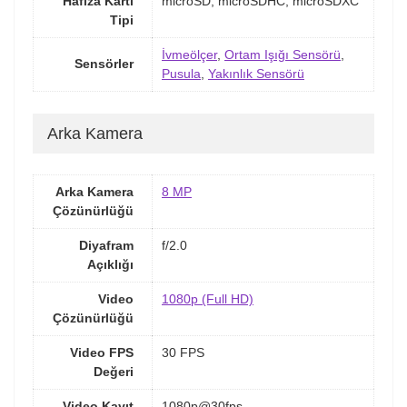
Hafıza Kartı
microSD, microSDHC, microSDXC
Tipi
İvmeölçer
,
Ortam Işığı Sensörü
,
Sensörler
Pusula
,
Yakınlık Sensörü
Arka Kamera
Arka Kamera
8 MP
Çözünürlüğü
Diyafram
f/2.0
Açıklığı
Video
1080p (Full HD)
Çözünürlüğü
Video FPS
30 FPS
Değeri
Video Kayıt
1080p@30fps