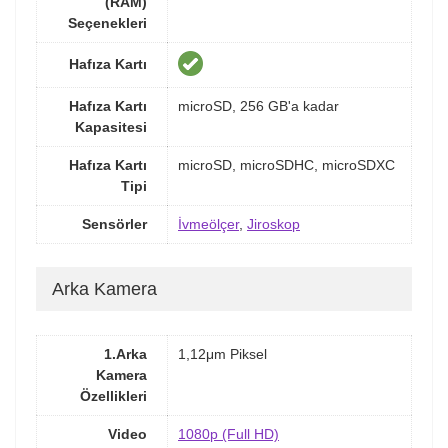
(RAM)
Seçenekleri
Hafıza Kartı
Hafıza Kartı
microSD, 256 GB'a kadar
Kapasitesi
Hafıza Kartı
microSD, microSDHC, microSDXC
Tipi
Sensörler
İvmeölçer
,
Jiroskop
Arka Kamera
1.Arka
1,12μm Piksel
Kamera
Özellikleri
Video
1080p (Full HD)