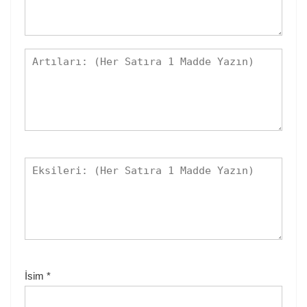
İsim
*