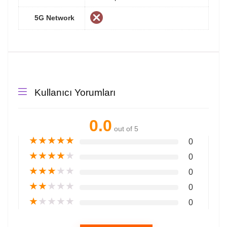
5G Network
Kullanıcı Yorumları
0.0
out of 5
★
★
★
★
★
0
★
★
★
★
★
0
★
★
★
★
★
0
★
★
★
★
★
0
★
★
★
★
★
0