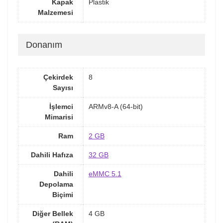
Kapak
Plastik
Malzemesi
Donanım
Çekirdek
8
Sayısı
İşlemci
ARMv8-A (64-bit)
Mimarisi
Ram
2 GB
Dahili Hafıza
32 GB
Dahili
eMMC 5.1
Depolama
Biçimi
Diğer Bellek
4 GB