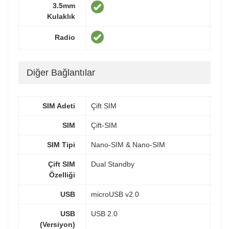
3.5mm
Kulaklık
Radio
Diğer Bağlantılar
SIM Adeti
Çift SIM
SIM
Çift-SIM
SIM Tipi
Nano-SIM & Nano-SIM
Çift SIM
Dual Standby
Özelliği
USB
microUSB v2.0
USB
USB 2.0
(Versiyon)