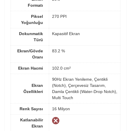
Formatı
Piksel
270 PPI
Yoğunluğu
Dokunmatik
Kapasitif Ekran
Türü
Ekran/Gövde
83.2 %
Oranı
Ekran Hacmi
102.0 cm²
90Hz Ekran Yenileme, Çentikli
Ekran
(Notch), Çerçevesiz Tasarım,
Özellikleri
Damla Çentikli (Water-Drop Notch),
Multi Touch
Renk Sayısı
16 Milyon
Katlanabilir
Ekran