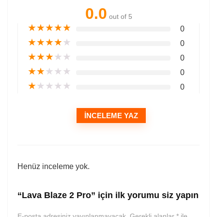
0.0
out of 5
★
★
★
★
★
0
★
★
★
★
★
0
★
★
★
★
★
0
★
★
★
★
★
0
★
★
★
★
★
0
İNCELEME YAZ
Henüz inceleme yok.
“Lava Blaze 2 Pro” için ilk yorumu siz yapın
E-posta adresiniz yayınlanmayacak.
Gerekli alanlar
*
ile