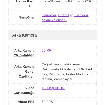
Hafıza Kartı
microSD, microSDHC, microSDXC
Tipi
İvmeölçer
,
Ortam Işığı Sensörü
,
Sensörler
Yakınlık Sensörü
Arka Kamera
Arka Kamera
50 MP
Çözünürlüğü
Coğrafi konum etiketleme,
Arka Kamera
Dokunmatik Odaklama, HDR, Led
Genel
flaş, Panorama, Portre Modu, Yüz
Özellikleri
tanıma, Zamanlayıcı
Video
1080p (Full HD)
Çözünürlüğü
Video FPS
30 FPS