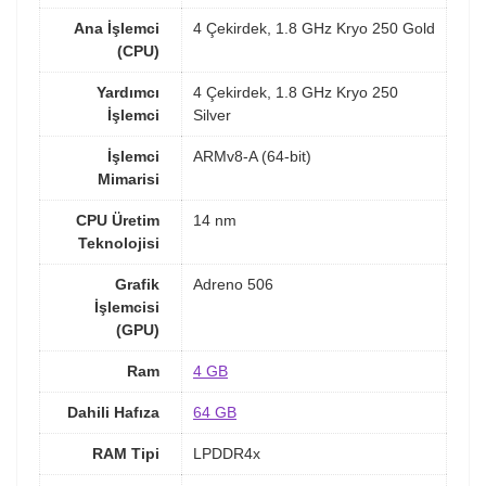
Ana İşlemci
4 Çekirdek, 1.8 GHz Kryo 250 Gold
(CPU)
Yardımcı
4 Çekirdek, 1.8 GHz Kryo 250
İşlemci
Silver
İşlemci
ARMv8-A (64-bit)
Mimarisi
CPU Üretim
14 nm
Teknolojisi
Grafik
Adreno 506
İşlemcisi
(GPU)
Ram
4 GB
Dahili Hafıza
64 GB
RAM Tipi
LPDDR4x