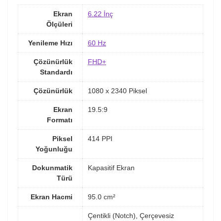
Ekran
6.22 İnç
Ölçüleri
Yenileme Hızı
60 Hz
Çözünürlük
FHD+
Standardı
Çözünürlük
1080 x 2340 Piksel
Ekran
19.5:9
Formatı
Piksel
414 PPI
Yoğunluğu
Dokunmatik
Kapasitif Ekran
Türü
Ekran Hacmi
95.0 cm²
Çentikli (Notch), Çerçevesiz