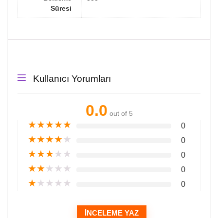
Süresi
Kullanıcı Yorumları
0.0
out of 5
★
★
★
★
★
0
★
★
★
★
★
0
★
★
★
★
★
0
★
★
★
★
★
0
★
★
★
★
★
0
İNCELEME YAZ