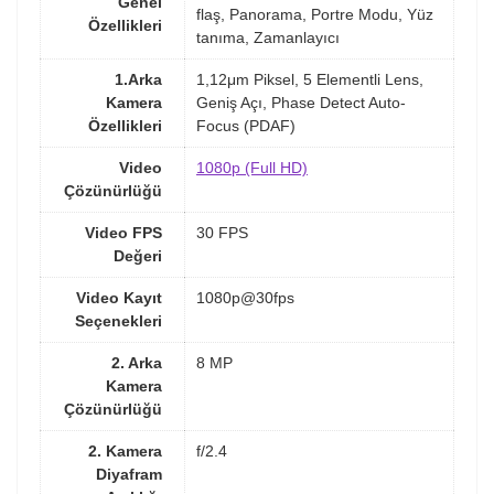
Genel
flaş, Panorama, Portre Modu, Yüz
Özellikleri
tanıma, Zamanlayıcı
1.Arka
1,12μm Piksel, 5 Elementli Lens,
Kamera
Geniş Açı, Phase Detect Auto-
Özellikleri
Focus (PDAF)
Video
1080p (Full HD)
Çözünürlüğü
Video FPS
30 FPS
Değeri
Video Kayıt
1080p@30fps
Seçenekleri
2. Arka
8 MP
Kamera
Çözünürlüğü
2. Kamera
f/2.4
Diyafram