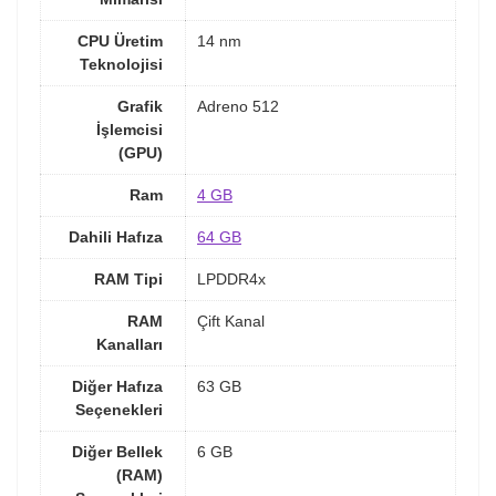
CPU Üretim
14 nm
Teknolojisi
Grafik
Adreno 512
İşlemcisi
(GPU)
Ram
4 GB
Dahili Hafıza
64 GB
RAM Tipi
LPDDR4x
RAM
Çift Kanal
Kanalları
Diğer Hafıza
63 GB
Seçenekleri
Diğer Bellek
6 GB
(RAM)