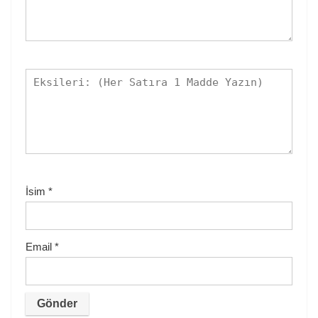
İsim
*
Email
*