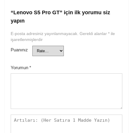
“Lenovo S5 Pro GT” için ilk yorumu siz
yapın
E-posta adresiniz yayınlanmayacak.
Gerekli alanlar
*
ile
işaretlenmişlerdir
Puanınız
Yorumun
*