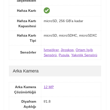
Seçenekleri
Hafıza Kartı
Hafıza Kartı
microSD, 256 GB'a kadar
Kapasitesi
Hafıza Kartı
microSD, microSDHC, microSDXC
Tipi
İvmeölçer
,
Jiroskop
,
Ortam Işığı
Sensörler
Sensörü
,
Pusula
,
Yakınlık Sensörü
Arka Kamera
Arka Kamera
12 MP
Çözünürlüğü
Diyafram
f/1.8
Açıklığı