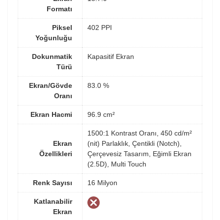
Formatı
Piksel
402 PPI
Yoğunluğu
Dokunmatik
Kapasitif Ekran
Türü
Ekran/Gövde
83.0 %
Oranı
Ekran Hacmi
96.9 cm²
1500:1 Kontrast Oranı, 450 cd/m²
Ekran
(nit) Parlaklık, Çentikli (Notch),
Özellikleri
Çerçevesiz Tasarım, Eğimli Ekran
(2.5D), Multi Touch
Renk Sayısı
16 Milyon
Katlanabilir
Ekran