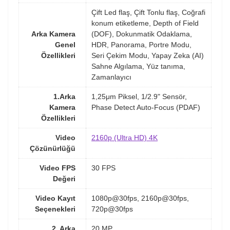
Çift Led flaş, Çift Tonlu flaş, Coğrafi
konum etiketleme, Depth of Field
Arka Kamera
(DOF), Dokunmatik Odaklama,
Genel
HDR, Panorama, Portre Modu,
Özellikleri
Seri Çekim Modu, Yapay Zeka (AI)
Sahne Algılama, Yüz tanıma,
Zamanlayıcı
1.Arka
1,25μm Piksel, 1/2.9" Sensör,
Kamera
Phase Detect Auto-Focus (PDAF)
Özellikleri
Video
2160p (Ultra HD) 4K
Çözünürlüğü
Video FPS
30 FPS
Değeri
Video Kayıt
1080p@30fps, 2160p@30fps,
Seçenekleri
720p@30fps
2. Arka
20 MP