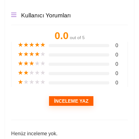
Kullanıcı Yorumları
0.0
out of 5
★
★
★
★
★
0
★
★
★
★
★
0
★
★
★
★
★
0
★
★
★
★
★
0
★
★
★
★
★
0
İNCELEME YAZ
Henüz inceleme yok.