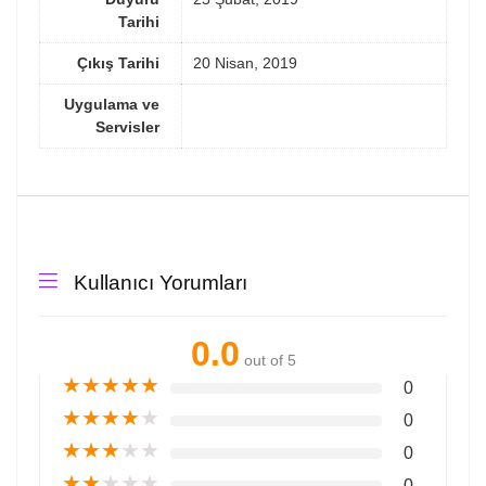
Tarihi
Çıkış Tarihi
20 Nisan, 2019
Uygulama ve
Servisler
Kullanıcı Yorumları
0.0
out of 5
★
★
★
★
★
0
★
★
★
★
★
0
★
★
★
★
★
0
★
★
★
★
★
0