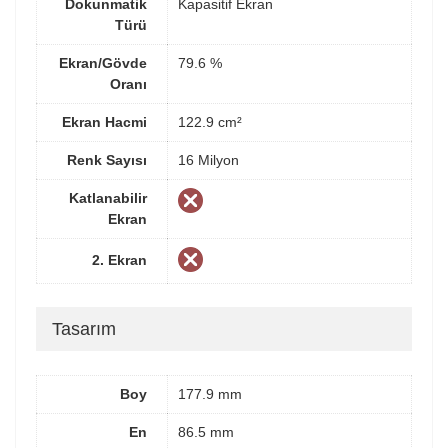
Dokunmatik
Kapasitif Ekran
Türü
Ekran/Gövde
79.6 %
Oranı
Ekran Hacmi
122.9 cm²
Renk Sayısı
16 Milyon
Katlanabilir
Ekran
2. Ekran
Tasarım
Boy
177.9 mm
En
86.5 mm