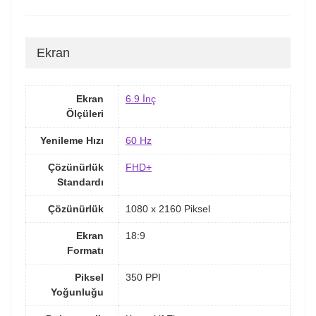
Ekran
Ekran
6.9 İnç
Ölçüleri
Yenileme Hızı
60 Hz
Çözünürlük
FHD+
Standardı
Çözünürlük
1080 x 2160 Piksel
Ekran
18:9
Formatı
Piksel
350 PPI
Yoğunluğu