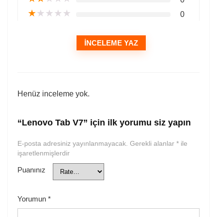
★
★
★
★
★
0
İNCELEME YAZ
Henüz inceleme yok.
“Lenovo Tab V7” için ilk yorumu siz yapın
E-posta adresiniz yayınlanmayacak.
Gerekli alanlar
*
ile
işaretlenmişlerdir
Puanınız
Yorumun
*