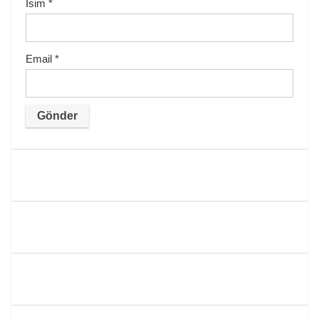
İsim
*
Email
*