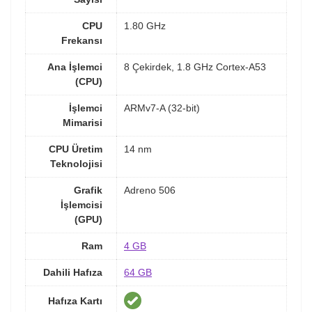
CPU
1.80 GHz
Frekansı
Ana İşlemci
8 Çekirdek, 1.8 GHz Cortex-A53
(CPU)
İşlemci
ARMv7-A (32-bit)
Mimarisi
CPU Üretim
14 nm
Teknolojisi
Grafik
Adreno 506
İşlemcisi
(GPU)
Ram
4 GB
Dahili Hafıza
64 GB
Hafıza Kartı