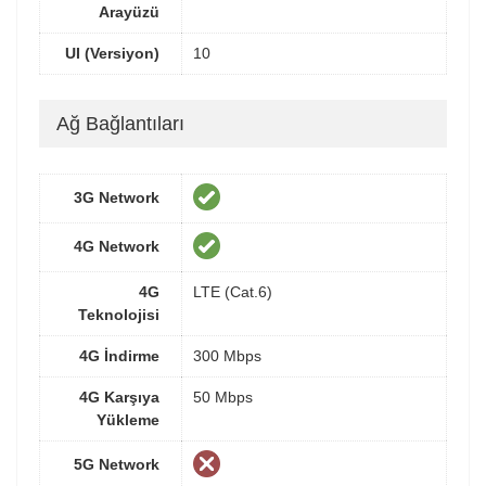
Arayüzü
UI (Versiyon)
10
Ağ Bağlantıları
3G Network
4G Network
4G
LTE (Cat.6)
Teknolojisi
4G İndirme
300 Mbps
4G Karşıya
50 Mbps
Yükleme
5G Network