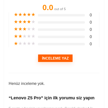
0.0
out of 5
★
★
★
★
★
0
★
★
★
★
★
0
★
★
★
★
★
0
★
★
★
★
★
0
★
★
★
★
★
0
İNCELEME YAZ
Henüz inceleme yok.
“Lenovo Z5 Pro” için ilk yorumu siz yapın