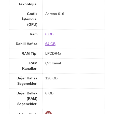
Teknolojisi
Grafik
Adreno 616
İşlemcisi
(GPU)
Ram
6 GB
Dahili Hafıza
64 GB
RAM Tipi
LPDDR4x
RAM
Çift Kanal
Kanalları
Diğer Hafıza
128 GB
Seçenekleri
Diğer Bellek
6 GB
(RAM)
Seçenekleri