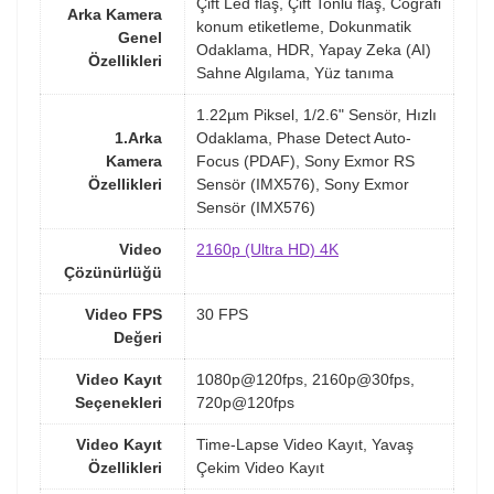
Çift Led flaş, Çift Tonlu flaş, Coğrafi
Arka Kamera
konum etiketleme, Dokunmatik
Genel
Odaklama, HDR, Yapay Zeka (AI)
Özellikleri
Sahne Algılama, Yüz tanıma
1.22µm Piksel, 1/2.6" Sensör, Hızlı
1.Arka
Odaklama, Phase Detect Auto-
Kamera
Focus (PDAF), Sony Exmor RS
Özellikleri
Sensör (IMX576), Sony Exmor
Sensör (IMX576)
Video
2160p (Ultra HD) 4K
Çözünürlüğü
Video FPS
30 FPS
Değeri
Video Kayıt
1080p@120fps, 2160p@30fps,
Seçenekleri
720p@120fps
Video Kayıt
Time-Lapse Video Kayıt, Yavaş
Özellikleri
Çekim Video Kayıt