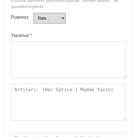
E-posta adresiniz yayınlanmayacak.
Gerekli alanlar
*
ile
işaretlenmişlerdir
Puanınız
Yorumun
*