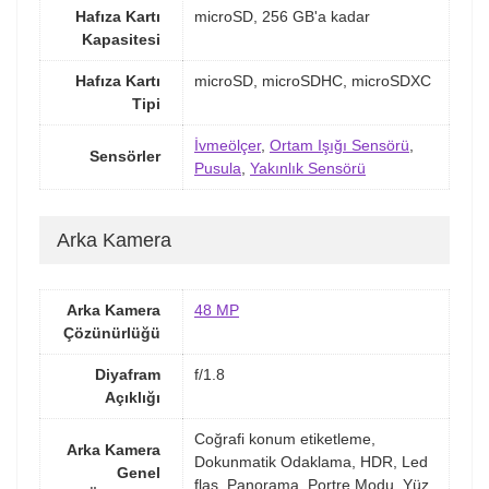
Hafıza Kartı
microSD, 256 GB'a kadar
Kapasitesi
Hafıza Kartı
microSD, microSDHC, microSDXC
Tipi
İvmeölçer
,
Ortam Işığı Sensörü
,
Sensörler
Pusula
,
Yakınlık Sensörü
Arka Kamera
Arka Kamera
48 MP
Çözünürlüğü
Diyafram
f/1.8
Açıklığı
Coğrafi konum etiketleme,
Arka Kamera
Dokunmatik Odaklama, HDR, Led
Genel
flaş, Panorama, Portre Modu, Yüz