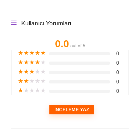
Kullanıcı Yorumları
0.0
out of 5
★
★
★
★
★
0
★
★
★
★
★
0
★
★
★
★
★
0
★
★
★
★
★
0
★
★
★
★
★
0
İNCELEME YAZ