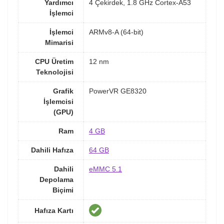
Yardımcı
4 Çekirdek, 1.8 GHz Cortex-A53
İşlemci
İşlemci
ARMv8-A (64-bit)
Mimarisi
CPU Üretim
12 nm
Teknolojisi
Grafik
PowerVR GE8320
İşlemcisi
(GPU)
Ram
4 GB
Dahili Hafıza
64 GB
Dahili
eMMC 5.1
Depolama
Biçimi
Hafıza Kartı