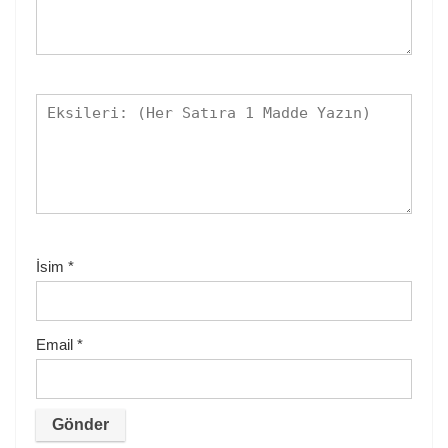
İsim
*
Email
*