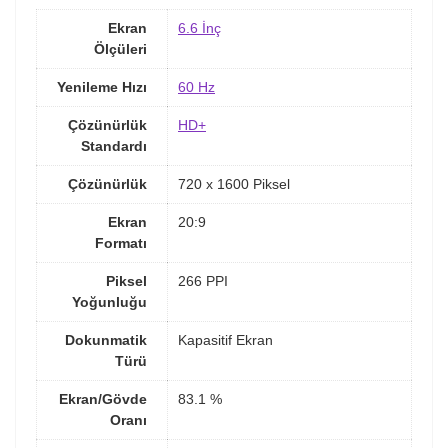
Ekran
6.6 İnç
Ölçüleri
Yenileme Hızı
60 Hz
Çözünürlük
HD+
Standardı
Çözünürlük
720 x 1600 Piksel
Ekran
20:9
Formatı
Piksel
266 PPI
Yoğunluğu
Dokunmatik
Kapasitif Ekran
Türü
Ekran/Gövde
83.1 %
Oranı