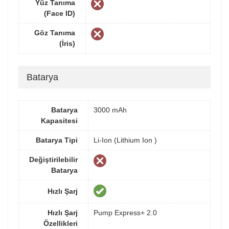
Yüz Tanıma
(Face ID)
Göz Tanıma
(İris)
Batarya
Batarya
3000 mAh
Kapasitesi
Batarya Tipi
Li-Ion (Lithium Ion )
Değiştirilebilir
Batarya
Hızlı Şarj
Hızlı Şarj
Pump Express+ 2.0
Özellikleri