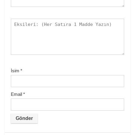
İsim
*
Email
*