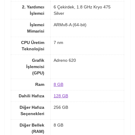
2. Yardımcı
6 Çekirdek, 1.8 GHz Kryo 475
İşlemci
Silver
İşlemci
ARMv8-A (64-bit)
Mimarisi
CPU Üretim
7 nm
Teknolojisi
Grafik
Adreno 620
İşlemcisi
(GPU)
Ram
8 GB
Dahili Hafıza
128 GB
Diğer Hafıza
256 GB
Seçenekleri
Diğer Bellek
8 GB
(RAM)