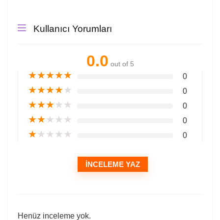
Kullanıcı Yorumları
0.0
out of 5
★
★
★
★
★
0
★
★
★
★
★
0
★
★
★
★
★
0
★
★
★
★
★
0
★
★
★
★
★
0
İNCELEME YAZ
Henüz inceleme yok.