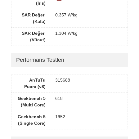
(İris)
SAR Değeri
0.357 W/kg
(Kafa)
SAR Değeri
1.304 W/kg
(Vücut)
Performans Testleri
AnTuTu
315688
Puanı (v8)
Geekbench 5
618
(Multi Core)
Geekbench 5
1952
(Single Core)