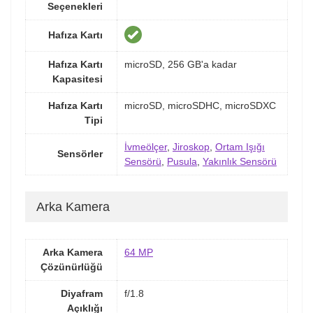
Seçenekleri
Hafıza Kartı
Hafıza Kartı
microSD, 256 GB'a kadar
Kapasitesi
Hafıza Kartı
microSD, microSDHC, microSDXC
Tipi
İvmeölçer
,
Jiroskop
,
Ortam Işığı
Sensörler
Sensörü
,
Pusula
,
Yakınlık Sensörü
Arka Kamera
Arka Kamera
64 MP
Çözünürlüğü
Diyafram
f/1.8
Açıklığı