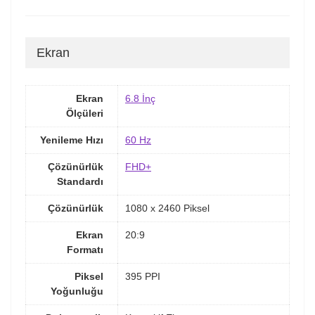
Ekran
Ekran
6.8 İnç
Ölçüleri
Yenileme Hızı
60 Hz
Çözünürlük
FHD+
Standardı
Çözünürlük
1080 x 2460 Piksel
Ekran
20:9
Formatı
Piksel
395 PPI
Yoğunluğu