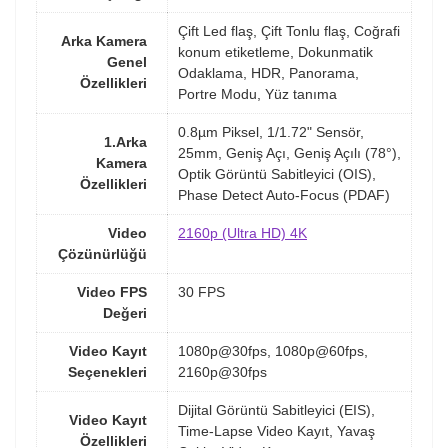
Çift Led flaş, Çift Tonlu flaş, Coğrafi
Arka Kamera
konum etiketleme, Dokunmatik
Genel
Odaklama, HDR, Panorama,
Özellikleri
Portre Modu, Yüz tanıma
0.8µm Piksel, 1/1.72" Sensör,
1.Arka
25mm, Geniş Açı, Geniş Açılı (78°),
Kamera
Optik Görüntü Sabitleyici (OIS),
Özellikleri
Phase Detect Auto-Focus (PDAF)
Video
2160p (Ultra HD) 4K
Çözünürlüğü
Video FPS
30 FPS
Değeri
Video Kayıt
1080p@30fps, 1080p@60fps,
Seçenekleri
2160p@30fps
Dijital Görüntü Sabitleyici (EIS),
Video Kayıt
Time-Lapse Video Kayıt, Yavaş
Özellikleri