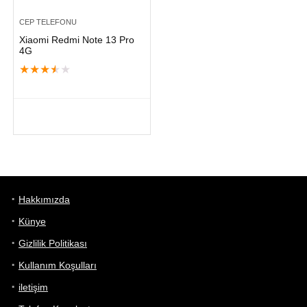
CEP TELEFONU
Xiaomi Redmi Note 13 Pro
4G
★
★
★
★
★
Hakkımızda
Künye
Gizlilik Politikası
Kullanım Koşulları
iletişim