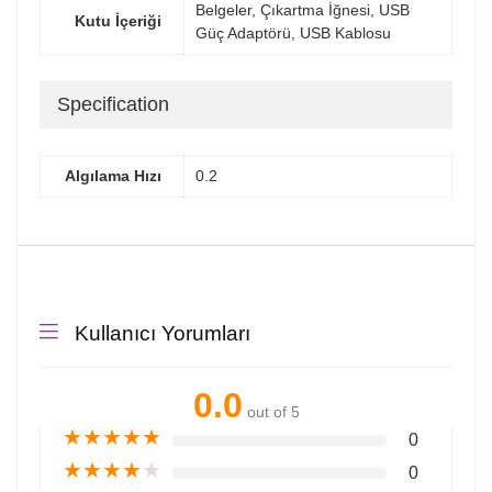
Belgeler, Çıkartma İğnesi, USB
Kutu İçeriği
Güç Adaptörü, USB Kablosu
Specification
Algılama Hızı
0.2
Kullanıcı Yorumları
0.0
out of 5
★
★
★
★
★
0
★
★
★
★
★
0