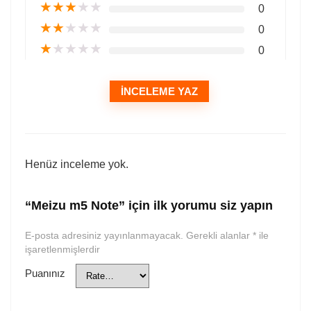
★
★
★
★
★
0
★
★
★
★
★
0
★
★
★
★
★
0
İNCELEME YAZ
Henüz inceleme yok.
“Meizu m5 Note” için ilk yorumu siz yapın
E-posta adresiniz yayınlanmayacak.
Gerekli alanlar
*
ile
işaretlenmişlerdir
Puanınız