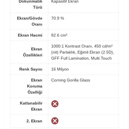
Dokunmatik
Kapasitif Ekran
Türü
Ekran/Gövde
70.9 %
Oranı
Ekran Hacmi
82.6 cm²
1000:1 Kontrast Oranı, 450 cd/m²
Ekran
(nit) Parlaklık, Eğimli Ekran (2.5D),
Özellikleri
GFF Full Lamination, Multi Touch
Renk Sayısı
16 Milyon
Ekran
Corning Gorilla Glass
Koruma
Özelliği
Katlanabilir
Ekran
2. Ekran