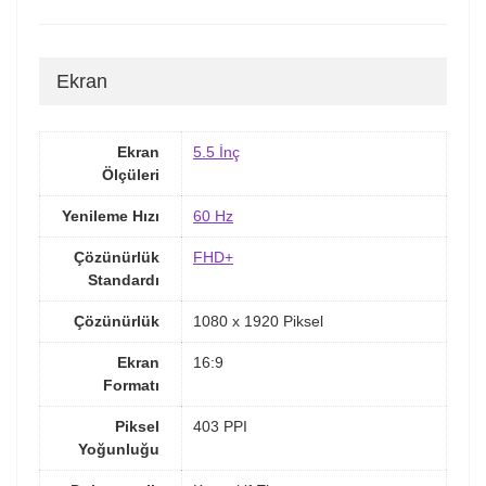
Ekran
Ekran
5.5 İnç
Ölçüleri
Yenileme Hızı
60 Hz
Çözünürlük
FHD+
Standardı
Çözünürlük
1080 x 1920 Piksel
Ekran
16:9
Formatı
Piksel
403 PPI
Yoğunluğu