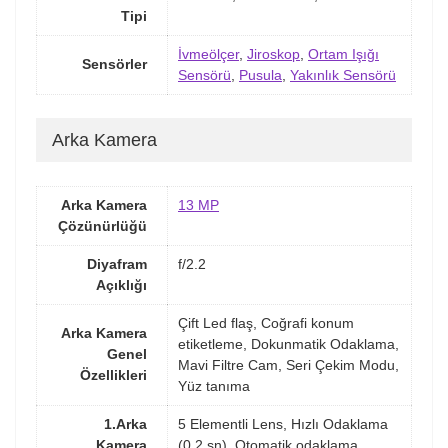
Tipi
İvmeölçer
,
Jiroskop
,
Ortam Işığı
Sensörler
Sensörü
,
Pusula
,
Yakınlık Sensörü
Arka Kamera
Arka Kamera
13 MP
Çözünürlüğü
Diyafram
f/2.2
Açıklığı
Çift Led flaş, Coğrafi konum
Arka Kamera
etiketleme, Dokunmatik Odaklama,
Genel
Mavi Filtre Cam, Seri Çekim Modu,
Özellikleri
Yüz tanıma
1.Arka
5 Elementli Lens, Hızlı Odaklama
Kamera
(0.2 sn), Otomatik odaklama,