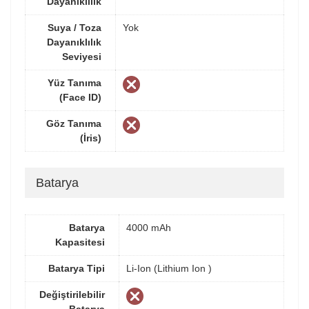
Dayanıklılık
Suya / Toza
Yok
Dayanıklılık
Seviyesi
Yüz Tanıma
(Face ID)
Göz Tanıma
(İris)
Batarya
Batarya
4000 mAh
Kapasitesi
Batarya Tipi
Li-Ion (Lithium Ion )
Değiştirilebilir
Batarya