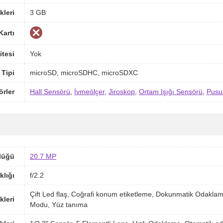
kleri
3 GB
Kartı
itesi
Yok
 Tipi
microSD, microSDHC, microSDXC
örler
Hall Sensörü
,
İvmeölçer
,
Jiroskop
,
Ortam Işığı Sensörü
,
Pusu
lüğü
20.7 MP
klığı
f/2.2
Çift Led flaş, Coğrafi konum etiketleme, Dokunmatik Odakla
kleri
Modu, Yüz tanıma