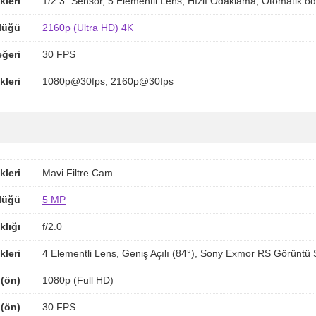
kleri
1/2.3" Sensör, 5 Elementli Lens, Hızlı Odaklama, Otomatik
lüğü
2160p (Ultra HD) 4K
ğeri
30 FPS
kleri
1080p@30fps, 2160p@30fps
kleri
Mavi Filtre Cam
lüğü
5 MP
klığı
f/2.0
kleri
4 Elementli Lens, Geniş Açılı (84°), Sony Exmor RS Görüntü
(ön)
1080p (Full HD)
 (ön)
30 FPS