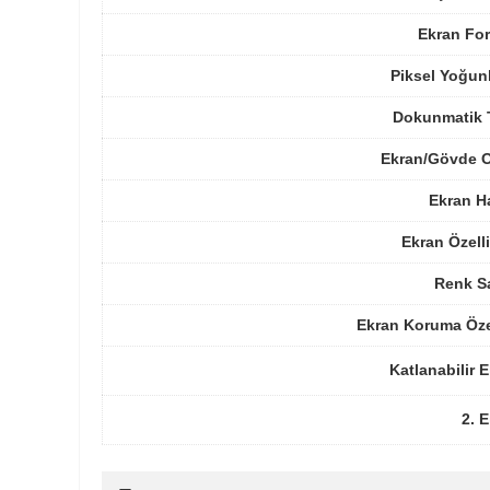
Ekran For
Piksel Yoğun
Dokunmatik 
Ekran/Gövde O
Ekran H
Ekran Özelli
Renk Sa
Ekran Koruma Öze
Katlanabilir 
2. 