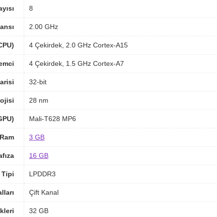
ayısı
8
ansı
2.00 GHz
(CPU)
4 Çekirdek, 2.0 GHz Cortex-A15
lemci
4 Çekirdek, 1.5 GHz Cortex-A7
arisi
32-bit
ojisi
28 nm
(GPU)
Mali-T628 MP6
Ram
3 GB
afıza
16 GB
Tipi
LPDDR3
ları
Çift Kanal
kleri
32 GB