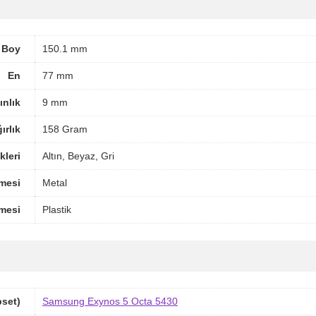
Boy
150.1 mm
En
77 mm
ınlık
9 mm
ırlık
158 Gram
leri
Altın, Beyaz, Gri
mesi
Metal
mesi
Plastik
pset)
Samsung Exynos 5 Octa 5430