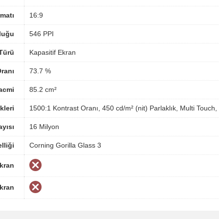
matı
16:9
luğu
546 PPI
Türü
Kapasitif Ekran
ranı
73.7 %
acmi
85.2 cm²
kleri
1500:1 Kontrast Oranı, 450 cd/m² (nit) Parlaklık, Multi Touc
yısı
16 Milyon
lliği
Corning Gorilla Glass 3
Ekran
Ekran