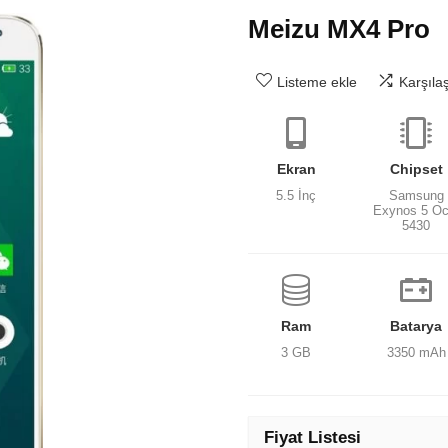
Meizu MX4 Pro
Listeme ekle
Karşıla
Ekran
Chipset
5.5 İnç
Samsung
Exynos 5 Oc
5430
Ram
Batarya
3 GB
3350 mAh
Fiyat Listesi