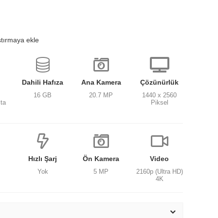
ştırmaya ekle
Dahili Hafıza
Ana Kamera
Çözünürlük
16 GB
20.7 MP
1440 x 2560
ta
Piksel
Hızlı Şarj
Ön Kamera
Video
Yok
5 MP
2160p (Ultra HD)
4K