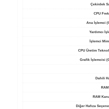
Çekirdek S
CPU Frek
Ana İşlemci 
Yardımcı İş
İşlemci Mim
CPU Üretim Teknol
Grafik İşlemcisi 
Dahili H
RAM 
RAM Kanal
Diğer Hafıza Seçene