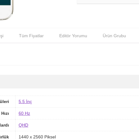
şi
Tüm Fiyatlar
Editör Yorumu
Ürün Grubu
üleri
5.5 İnç
 Hızı
60 Hz
ardı
QHD
rlük
1440 x 2560 Piksel