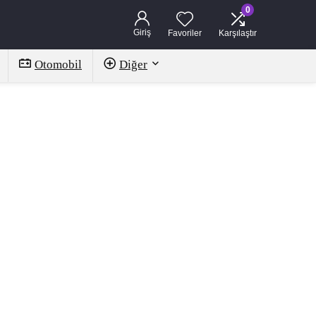
0
Giriş
Favoriler
Karşılaştır
Otomobil
Diğer