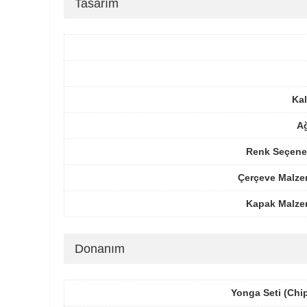
Tasarım
Kal
Ağ
Renk Seçenek
Çerçeve Malze
Kapak Malze
Donanım
Yonga Seti (Chi