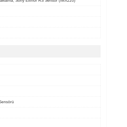
 odaklama, Sony Exmor RS Sensör (IMX220)
 Sensörü