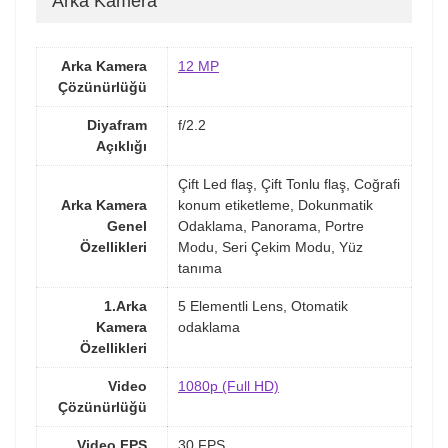
Arka Kamera
Arka Kamera
12 MP
Çözünürlüğü
Diyafram
f/2.2
Açıklığı
Çift Led flaş, Çift Tonlu flaş, Coğrafi
Arka Kamera
konum etiketleme, Dokunmatik
Genel
Odaklama, Panorama, Portre
Özellikleri
Modu, Seri Çekim Modu, Yüz
tanıma
1.Arka
5 Elementli Lens, Otomatik
Kamera
odaklama
Özellikleri
Video
1080p (Full HD)
Çözünürlüğü
Video FPS
30 FPS