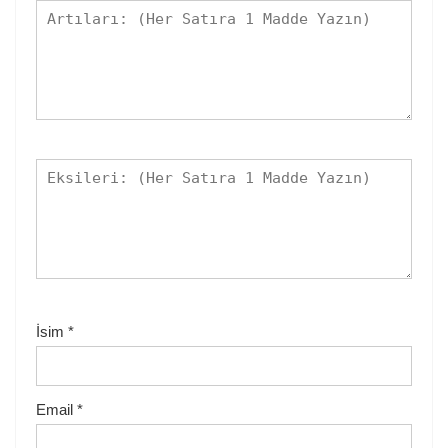
İsim
*
Email
*