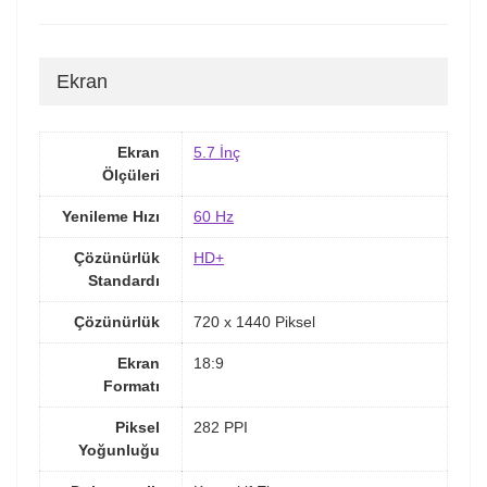
Ekran
Ekran
5.7 İnç
Ölçüleri
Yenileme Hızı
60 Hz
Çözünürlük
HD+
Standardı
Çözünürlük
720 x 1440 Piksel
Ekran
18:9
Formatı
Piksel
282 PPI
Yoğunluğu