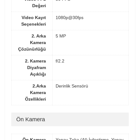
Değeri
Video Kayıt
1080p@30fps
Seçenekleri
2. Arka
5 MP
Kamera
Çözünürlüğü
2. Kamera
f/2.2
Diyafram
Açıklığı
2.Arka
Derinlik Sensörü
Kamera
Özellikleri
Ön Kamera
Ön Kamera
Yapay Zeka (AI) İyileştirme, Yapay