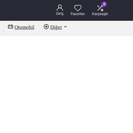
0
Giriş
Favoriler
Karşılaştır
Otomobil
Diğer