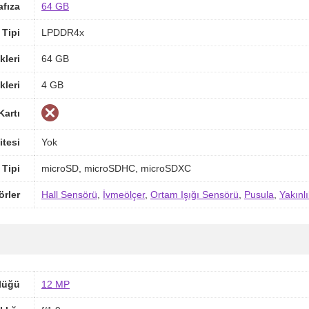
afıza
64 GB
Tipi
LPDDR4x
kleri
64 GB
kleri
4 GB
Kartı
itesi
Yok
 Tipi
microSD, microSDHC, microSDXC
örler
Hall Sensörü
,
İvmeölçer
,
Ortam Işığı Sensörü
,
Pusula
,
Yakınl
lüğü
12 MP