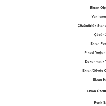
Ekran Ölç
Yenileme
Çözünürlük Stand
Çözünü
Ekran For
Piksel Yoğun
Dokunmatik 
Ekran/Gövde O
Ekran H
Ekran Özelli
Renk Sa