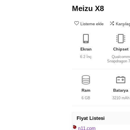
Meizu X8
Listeme ekle
Karşıla
Ekran
Chipset
6.2 İnç
Qualcomm
Snapdragon 
Ram
Batarya
6 GB
3210 mAh
Fiyat Listesi
n11.com