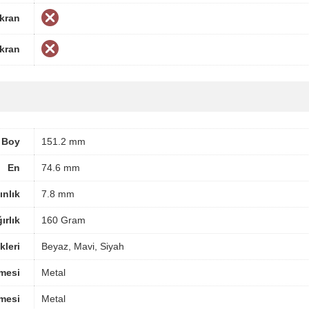
Ekran
Ekran
Boy
151.2 mm
En
74.6 mm
ınlık
7.8 mm
ırlık
160 Gram
leri
Beyaz, Mavi, Siyah
mesi
Metal
mesi
Metal