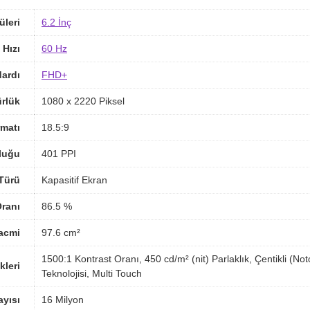
üleri
6.2 İnç
 Hızı
60 Hz
ardı
FHD+
rlük
1080 x 2220 Piksel
matı
18.5:9
luğu
401 PPI
Türü
Kapasitif Ekran
ranı
86.5 %
acmi
97.6 cm²
1500:1 Kontrast Oranı, 450 cd/m² (nit) Parlaklık, Çentikli (N
kleri
Teknolojisi, Multi Touch
yısı
16 Milyon