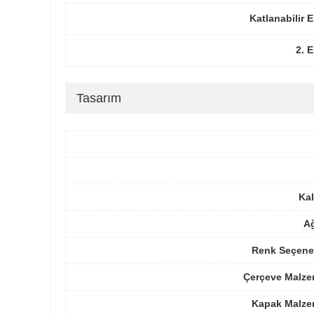
Katlanabilir 
2. 
Tasarım
Kal
Ağ
Renk Seçenek
Çerçeve Malze
Kapak Malze