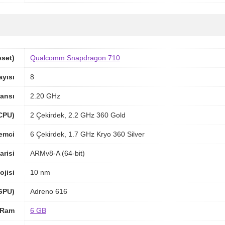
pset)
Qualcomm Snapdragon 710
ayısı
8
ansı
2.20 GHz
(CPU)
2 Çekirdek, 2.2 GHz 360 Gold
lemci
6 Çekirdek, 1.7 GHz Kryo 360 Silver
arisi
ARMv8-A (64-bit)
ojisi
10 nm
(GPU)
Adreno 616
Ram
6 GB