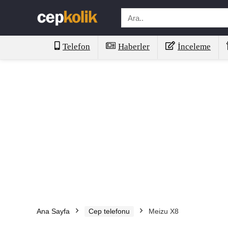
Telefon
Haberler
İnceleme
Ana Sayfa
Cep telefonu
Meizu X8