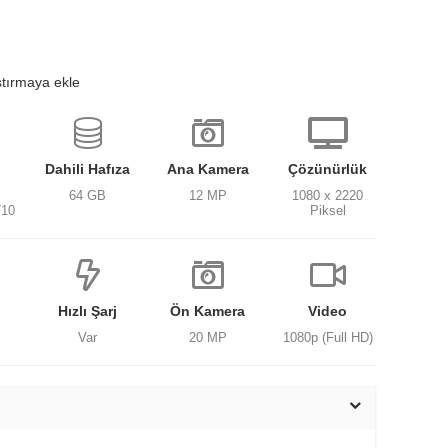
ştırmaya ekle
Dahili Hafıza
Ana Kamera
Çözünürlük
64 GB
12 MP
1080 x 2220
710
Piksel
Hızlı Şarj
Ön Kamera
Video
Var
20 MP
1080p (Full HD)