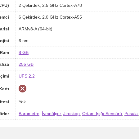
(CPU)
2 Çekirdek, 2.5 GHz Cortex-A78
lemci
6 Çekirdek, 2.0 GHz Cortex-A55
arisi
ARMv8-A (64-bit)
ojisi
6 nm
Ram
8 GB
afıza
256 GB
içimi
UFS 2.2
Kartı
itesi
Yok
örler
Barometre
,
İvmeölçer
,
Jiroskop
,
Ortam Işığı Sensörü
,
Pusula