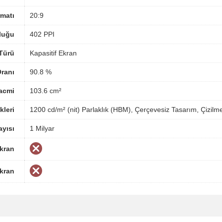
matı
20:9
luğu
402 PPI
Türü
Kapasitif Ekran
ranı
90.8 %
acmi
103.6 cm²
kleri
1200 cd/m² (nit) Parlaklık (HBM), Çerçevesiz Tasarım, Çizil
yısı
1 Milyar
Ekran
Ekran