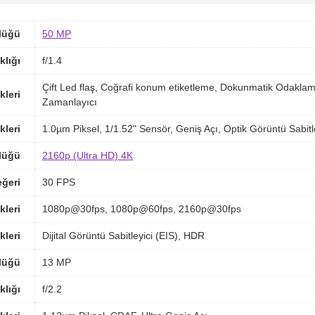
lüğü
50 MP
klığı
f/1.4
Çift Led flaş, Coğrafi konum etiketleme, Dokunmatik Odakl
kleri
Zamanlayıcı
kleri
1.0µm Piksel, 1/1.52" Sensör, Geniş Açı, Optik Görüntü Sabit
lüğü
2160p (Ultra HD) 4K
ğeri
30 FPS
kleri
1080p@30fps, 1080p@60fps, 2160p@30fps
kleri
Dijital Görüntü Sabitleyici (EIS), HDR
lüğü
13 MP
klığı
f/2.2