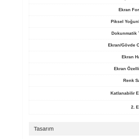
Ekran For
Piksel Yoğun
Dokunmatik 
Ekran/Gövde O
Ekran H
Ekran Özelli
Renk Sa
Katlanabilir 
2. 
Tasarım