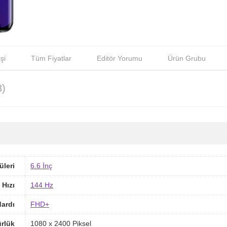
şi
Tüm Fiyatlar
Editör Yorumu
Ürün Grubu
3)
üleri
6.6 İnç
 Hızı
144 Hz
ardı
FHD+
rlük
1080 x 2400 Piksel