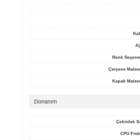
Kal
Ağ
Renk Seçenek
Çerçeve Malze
Kapak Malze
Donanım
Çekirdek S
CPU Frek