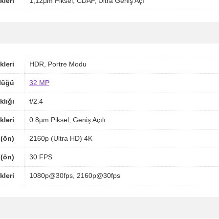
kleri
1,12μm Piksel, CDAF, Ultra Geniş Açı
kleri
HDR, Portre Modu
lüğü
32 MP
klığı
f/2.4
kleri
0.8µm Piksel, Geniş Açılı
(ön)
2160p (Ultra HD) 4K
 (ön)
30 FPS
leri
1080p@30fps, 2160p@30fps