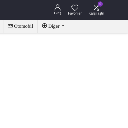
0
Giriş
Favoriler
Karşılaştır
Otomobil
Diğer