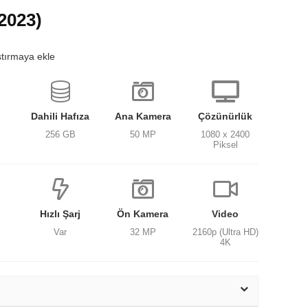
2023)
ştırmaya ekle
Dahili Hafıza
Ana Kamera
Çözünürlük
256 GB
50 MP
1080 x 2400
Piksel
Hızlı Şarj
Ön Kamera
Video
Var
32 MP
2160p (Ultra HD)
4K