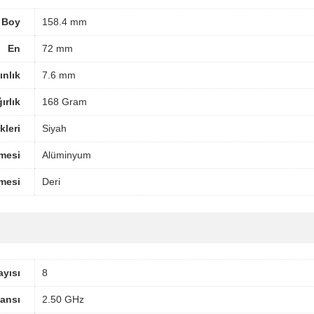
Boy
158.4 mm
En
72 mm
ınlık
7.6 mm
ırlık
168 Gram
leri
Siyah
mesi
Alüminyum
mesi
Deri
ayısı
8
ansı
2.50 GHz