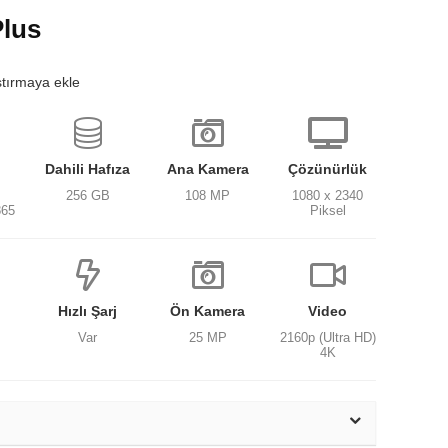
Plus
ştırmaya ekle
Dahili Hafıza
Ana Kamera
Çözünürlük
256 GB
108 MP
1080 x 2340
865
Piksel
Hızlı Şarj
Ön Kamera
Video
Var
25 MP
2160p (Ultra HD)
4K