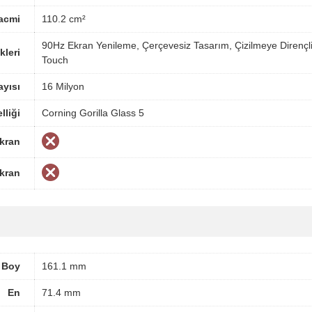
acmi
110.2 cm²
90Hz Ekran Yenileme, Çerçevesiz Tasarım, Çizilmeye Direnç
kleri
Touch
yısı
16 Milyon
lliği
Corning Gorilla Glass 5
Ekran
Ekran
Boy
161.1 mm
En
71.4 mm