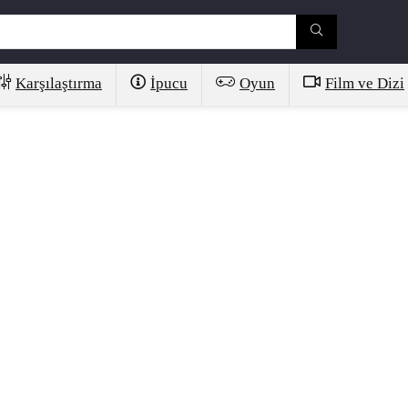
Karşılaştırma
İpucu
Oyun
Film ve Dizi