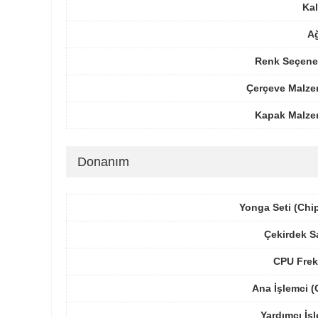
Kal
Ağ
Renk Seçenek
Çerçeve Malze
Kapak Malze
Donanım
Yonga Seti (Chi
Çekirdek S
CPU Frek
Ana İşlemci 
Yardımcı İş