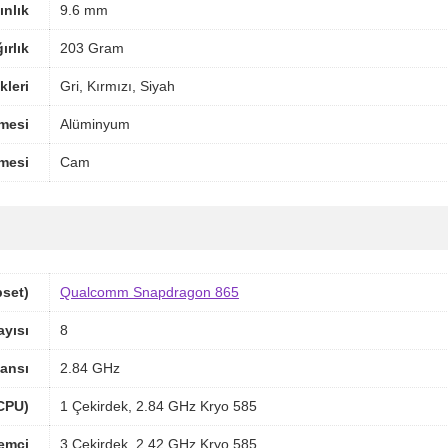
ınlık
9.6 mm
ırlık
203 Gram
leri
Gri, Kırmızı, Siyah
mesi
Alüminyum
mesi
Cam
pset)
Qualcomm Snapdragon 865
ayısı
8
ansı
2.84 GHz
(CPU)
1 Çekirdek, 2.84 GHz Kryo 585
lemci
3 Çekirdek, 2.42 GHz Kryo 585