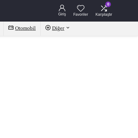
0
Giriş
Favoriler
Karşılaştır
Otomobil
Diğer