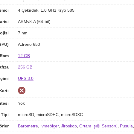
lemci
4 Çekirdek, 1.8 GHz Kryo 585
arisi
ARMv8-A (64-bit)
ojisi
7 nm
(GPU)
Adreno 650
Ram
12 GB
afıza
256 GB
içimi
UFS 3.0
Kartı
itesi
Yok
 Tipi
microSD, microSDHC, microSDXC
örler
Barometre
,
İvmeölçer
,
Jiroskop
,
Ortam Işığı Sensörü
,
Pusula