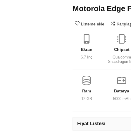
Motorola Edge 
Listeme ekle
Karşıla
Ekran
Chipset
6.7 İnç
Qualcomm
Snapdragon 
Ram
Batarya
12 GB
5000 mAh
Fiyat Listesi