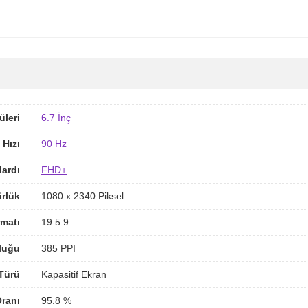
üleri
6.7 İnç
 Hızı
90 Hz
ardı
FHD+
rlük
1080 x 2340 Piksel
matı
19.5:9
luğu
385 PPI
Türü
Kapasitif Ekran
ranı
95.8 %