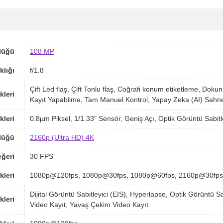
lüğü
108 MP
klığı
f/1.8
Çift Led flaş, Çift Tonlu flaş, Coğrafi konum etiketleme, 
kleri
Kayıt Yapabilme, Tam Manuel Kontrol, Yapay Zeka (AI) Sahn
kleri
0.8µm Piksel, 1/1.33" Sensör, Geniş Açı, Optik Görüntü Sabit
lüğü
2160p (Ultra HD) 4K
ğeri
30 FPS
kleri
1080p@120fps, 1080p@30fps, 1080p@60fps, 2160p@30fps
Dijital Görüntü Sabitleyici (EIS), Hyperlapse, Optik Görüntü
kleri
Video Kayıt, Yavaş Çekim Video Kayıt