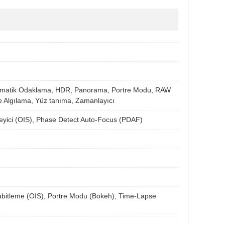
Dokunmatik Odaklama, HDR, Panorama, Portre Modu, RAW
e Algılama, Yüz tanıma, Zamanlayıcı
leyici (OIS), Phase Detect Auto-Focus (PDAF)
 Sabitleme (OIS), Portre Modu (Bokeh), Time-Lapse