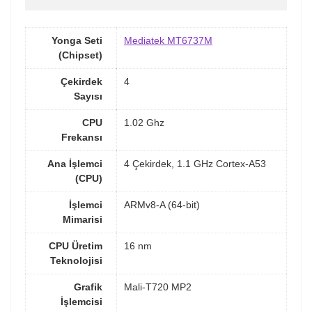
Yonga Seti
Mediatek MT6737M
(Chipset)
Çekirdek
4
Sayısı
CPU
1.02 Ghz
Frekansı
Ana İşlemci
4 Çekirdek, 1.1 GHz Cortex-A53
(CPU)
İşlemci
ARMv8-A (64-bit)
Mimarisi
CPU Üretim
16 nm
Teknolojisi
Grafik
Mali-T720 MP2
İşlemcisi