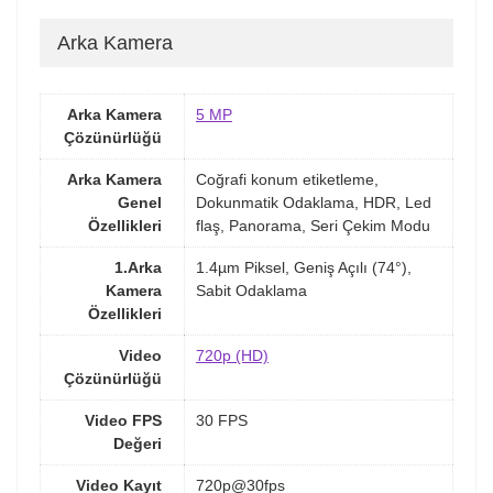
Arka Kamera
Arka Kamera
5 MP
Çözünürlüğü
Arka Kamera
Coğrafi konum etiketleme,
Genel
Dokunmatik Odaklama, HDR, Led
Özellikleri
flaş, Panorama, Seri Çekim Modu
1.Arka
1.4µm Piksel, Geniş Açılı (74°),
Kamera
Sabit Odaklama
Özellikleri
Video
720p (HD)
Çözünürlüğü
Video FPS
30 FPS
Değeri
Video Kayıt
720p@30fps