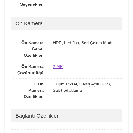
Seçenekleri
Ön Kamera
Ön Kamera
HDR, Led flaş, Seri Çekim Modu
Genel
Özellikleri
Ön Kamera
2 MP
Çözünürlüğü
1. Ön
1.0µm Piksel, Geniş Açılı (63°),
Kamera
Sabit odaklama
Özellikleri
Bağlantı Özellikleri