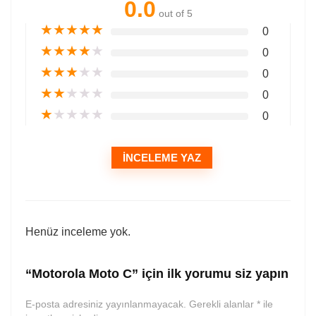
0.0
out of 5
★
★
★
★
★
0
★
★
★
★
★
0
★
★
★
★
★
0
★
★
★
★
★
0
★
★
★
★
★
0
İNCELEME YAZ
Henüz inceleme yok.
“Motorola Moto C” için ilk yorumu siz yapın
E-posta adresiniz yayınlanmayacak.
Gerekli alanlar
*
ile