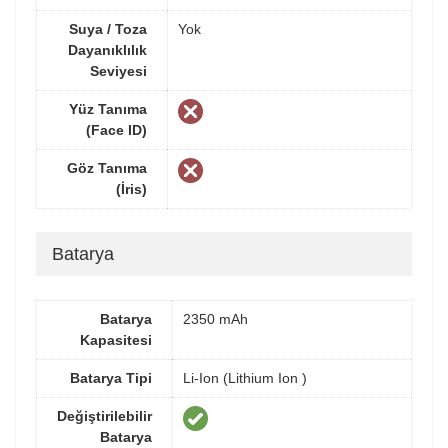
Suya / Toza
Yok
Dayanıklılık
Seviyesi
Yüz Tanıma
(Face ID)
Göz Tanıma
(İris)
Batarya
Batarya
2350 mAh
Kapasitesi
Batarya Tipi
Li-Ion (Lithium Ion )
Değiştirilebilir
Batarya