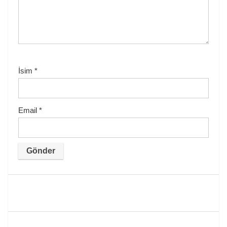
İsim
*
Email
*