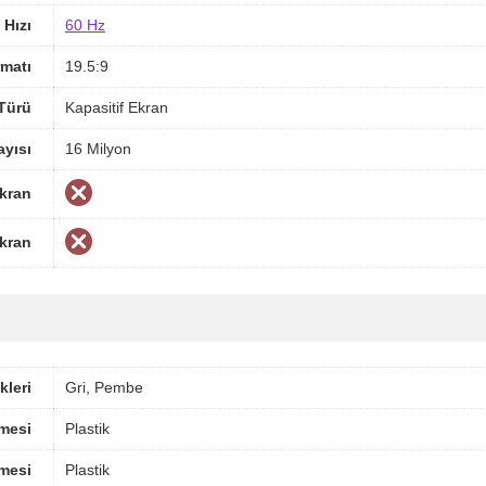
 Hızı
60 Hz
matı
19.5:9
Türü
Kapasitif Ekran
yısı
16 Milyon
Ekran
Ekran
leri
Gri, Pembe
mesi
Plastik
mesi
Plastik