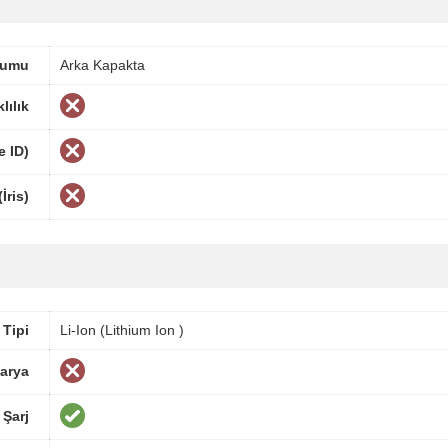
numu
Arka Kapakta
lılık
e ID)
İris)
 Tipi
Li-Ion (Lithium Ion )
tarya
 Şarj