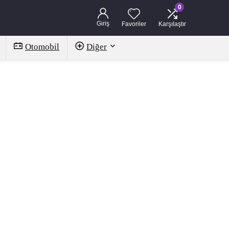
0
Giriş
Favoriler
Karşılaştır
Otomobil
Diğer