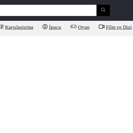
Karşılaştırma
İpucu
Oyun
Film ve Dizi