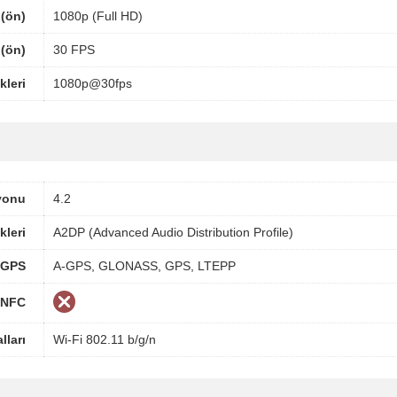
(ön)
1080p (Full HD)
 (ön)
30 FPS
leri
1080p@30fps
yonu
4.2
kleri
A2DP (Advanced Audio Distribution Profile)
GPS
A-GPS, GLONASS, GPS, LTEPP
NFC
lları
Wi-Fi 802.11 b/g/n