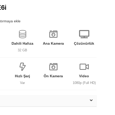
6i
ştırmaya ekle
Dahili Hafıza
Ana Kamera
Çözünürlük
32 GB
Hızlı Şarj
Ön Kamera
Video
Var
1080p (Full HD)