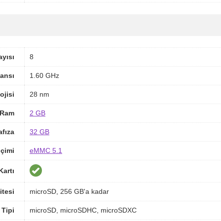
ayısı
8
ansı
1.60 GHz
ojisi
28 nm
Ram
2 GB
afıza
32 GB
içimi
eMMC 5.1
Kartı
itesi
microSD, 256 GB'a kadar
 Tipi
microSD, microSDHC, microSDXC