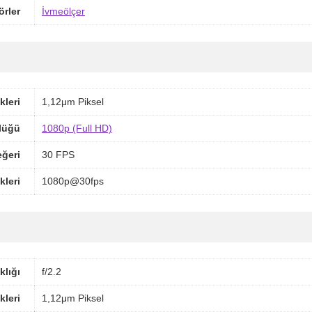
örler
İvmeölçer
kleri
1,12μm Piksel
lüğü
1080p (Full HD)
ğeri
30 FPS
kleri
1080p@30fps
klığı
f/2.2
kleri
1,12μm Piksel