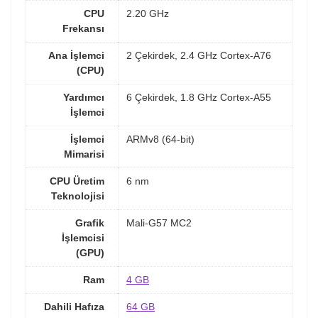
CPU
2.20 GHz
Frekansı
Ana İşlemci
2 Çekirdek, 2.4 GHz Cortex-A76
(CPU)
Yardımcı
6 Çekirdek, 1.8 GHz Cortex-A55
İşlemci
İşlemci
ARMv8 (64-bit)
Mimarisi
CPU Üretim
6 nm
Teknolojisi
Grafik
Mali-G57 MC2
İşlemcisi
(GPU)
Ram
4 GB
Dahili Hafıza
64 GB