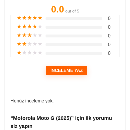
0.0
out of 5
★
★
★
★
★
0
★
★
★
★
★
0
★
★
★
★
★
0
★
★
★
★
★
0
★
★
★
★
★
0
İNCELEME YAZ
Henüz inceleme yok.
“Motorola Moto G (2025)” için ilk yorumu
siz yapın