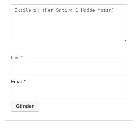
İsim
*
Email
*