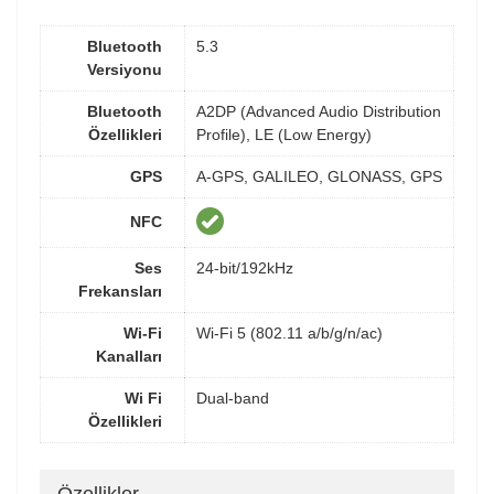
Bluetooth
5.3
Versiyonu
Bluetooth
A2DP (Advanced Audio Distribution
Özellikleri
Profile), LE (Low Energy)
GPS
A-GPS, GALILEO, GLONASS, GPS
NFC
Ses
24-bit/192kHz
Frekansları
Wi-Fi
Wi-Fi 5 (802.11 a/b/g/n/ac)
Kanalları
Wi Fi
Dual-band
Özellikleri