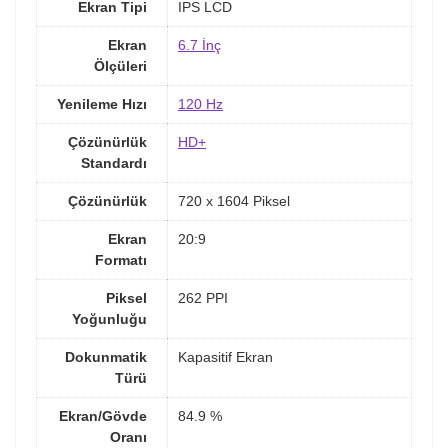
Ekran Tipi
IPS LCD
Ekran
6.7 İnç
Ölçüleri
Yenileme Hızı
120 Hz
Çözünürlük
HD+
Standardı
Çözünürlük
720 x 1604 Piksel
Ekran
20:9
Formatı
Piksel
262 PPI
Yoğunluğu
Dokunmatik
Kapasitif Ekran
Türü
Ekran/Gövde
84.9 %
Oranı