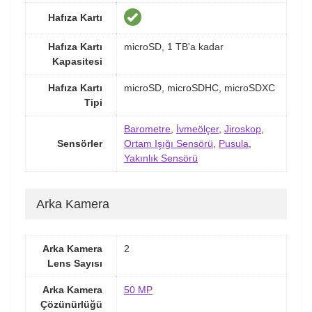
Hafıza Kartı
Hafıza Kartı
microSD, 1 TB'a kadar
Kapasitesi
Hafıza Kartı
microSD, microSDHC, microSDXC
Tipi
Barometre
,
İvmeölçer
,
Jiroskop
,
Sensörler
Ortam Işığı Sensörü
,
Pusula
,
Yakınlık Sensörü
Arka Kamera
Arka Kamera
2
Lens Sayısı
Arka Kamera
50 MP
Çözünürlüğü