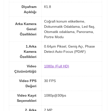
Diyafram
f/1.8
Açıklığı
Coğrafi konum etiketleme,
Arka Kamera
Dokunmatik Odaklama, Led flaş,
Genel
Otomatik odaklama, Panorama,
Özellikleri
Portre Modu
1.Arka
0.64µm Piksel, Geniş Açı, Phase
Kamera
Detect Auto-Focus (PDAF)
Özellikleri
Video
1080p (Full HD)
Çözünürlüğü
Video FPS
30 FPS
Değeri
Video Kayıt
1080p@30fps
Seçenekleri
2. Arka
2 MP