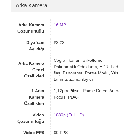
Arka Kamera
Arka Kamera
16 MP
Çözünürlüğü
Diyafram
f/2.22
Açıklığı
Coğrafi konum etiketleme,
Arka Kamera
Dokunmatik Odaklama, HDR, Led
Genel
flaş, Panorama, Portre Modu, Yüz
Özellikleri
tanıma, Zamanlayıcı
1.Arka
1,12μm Piksel, Phase Detect Auto-
Kamera
Focus (PDAF)
Özellikleri
Video
1080p (Full HD)
Çözünürlüğü
Video FPS
60 FPS