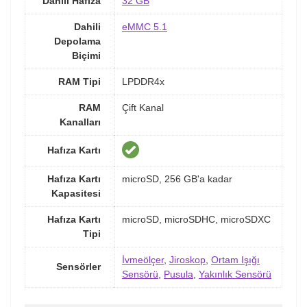
Dahili Hafıza
32 GB
Dahili
eMMC 5.1
Depolama
Biçimi
RAM Tipi
LPDDR4x
RAM
Çift Kanal
Kanalları
Hafıza Kartı
Hafıza Kartı
microSD, 256 GB'a kadar
Kapasitesi
Hafıza Kartı
microSD, microSDHC, microSDXC
Tipi
İvmeölçer
,
Jiroskop
,
Ortam Işığı
Sensörler
Sensörü
,
Pusula
,
Yakınlık Sensörü