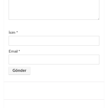
İsim
*
Email
*