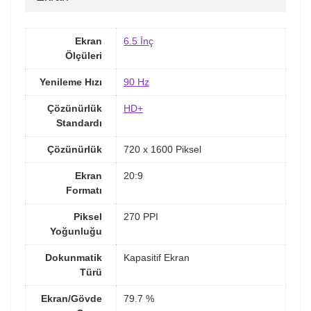
Ekran
6.5 İnç
Ölçüleri
Yenileme Hızı
90 Hz
Çözünürlük
HD+
Standardı
Çözünürlük
720 x 1600 Piksel
Ekran
20:9
Formatı
Piksel
270 PPI
Yoğunluğu
Dokunmatik
Kapasitif Ekran
Türü
Ekran/Gövde
79.7 %