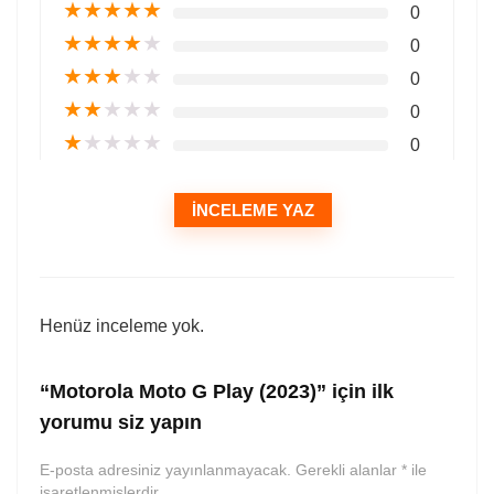
★
★
★
★
★
0
★
★
★
★
★
0
★
★
★
★
★
0
★
★
★
★
★
0
★
★
★
★
★
0
İNCELEME YAZ
Henüz inceleme yok.
“Motorola Moto G Play (2023)” için ilk
yorumu siz yapın
E-posta adresiniz yayınlanmayacak.
Gerekli alanlar
*
ile
işaretlenmişlerdir