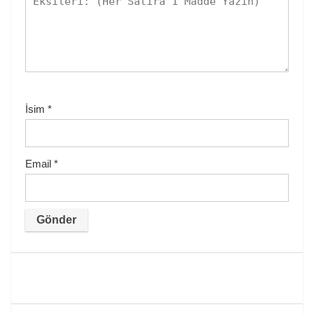
İsim
*
Email
*