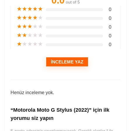
0.0
out of 5
★
★
★
★
★
0
★
★
★
★
★
0
★
★
★
★
★
0
★
★
★
★
★
0
★
★
★
★
★
0
İNCELEME YAZ
Henüz inceleme yok.
“Motorola Moto G Stylus (2022)” için ilk
yorumu siz yapın
E-posta adresiniz yayınlanmayacak.
Gerekli alanlar
*
ile