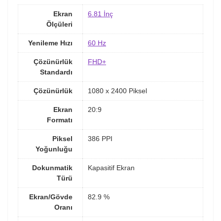
Ekran
6.81 İnç
Ölçüleri
Yenileme Hızı
60 Hz
Çözünürlük
FHD+
Standardı
Çözünürlük
1080 x 2400 Piksel
Ekran
20:9
Formatı
Piksel
386 PPI
Yoğunluğu
Dokunmatik
Kapasitif Ekran
Türü
Ekran/Gövde
82.9 %
Oranı