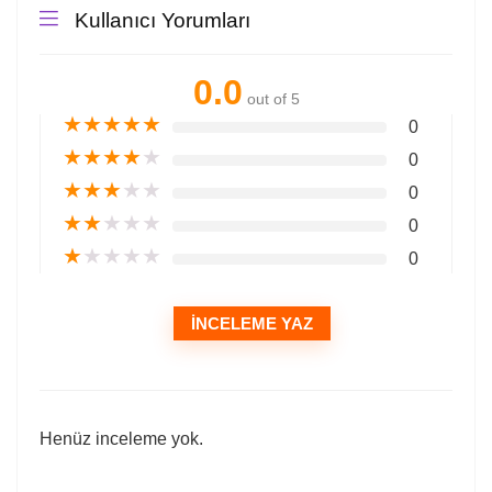
Kullanıcı Yorumları
0.0
out of 5
★
★
★
★
★
0
★
★
★
★
★
0
★
★
★
★
★
0
★
★
★
★
★
0
★
★
★
★
★
0
İNCELEME YAZ
Henüz inceleme yok.