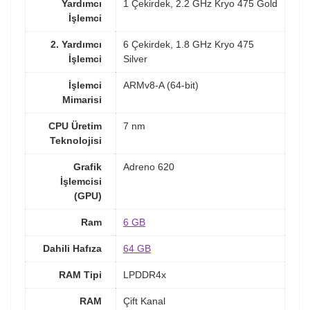
Yardımcı
1 Çekirdek, 2.2 GHz Kryo 475 Gold
İşlemci
2. Yardımcı
6 Çekirdek, 1.8 GHz Kryo 475
İşlemci
Silver
İşlemci
ARMv8-A (64-bit)
Mimarisi
CPU Üretim
7 nm
Teknolojisi
Grafik
Adreno 620
İşlemcisi
(GPU)
Ram
6 GB
Dahili Hafıza
64 GB
RAM Tipi
LPDDR4x
RAM
Çift Kanal