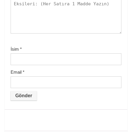
İsim
*
Email
*