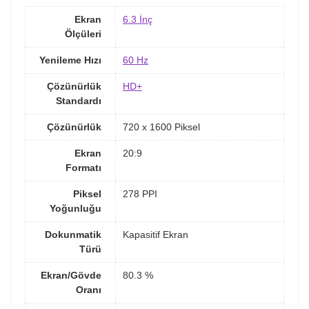
Ekran
6.3 İnç
Ölçüleri
Yenileme Hızı
60 Hz
Çözünürlük
HD+
Standardı
Çözünürlük
720 x 1600 Piksel
Ekran
20:9
Formatı
Piksel
278 PPI
Yoğunluğu
Dokunmatik
Kapasitif Ekran
Türü
Ekran/Gövde
80.3 %
Oranı