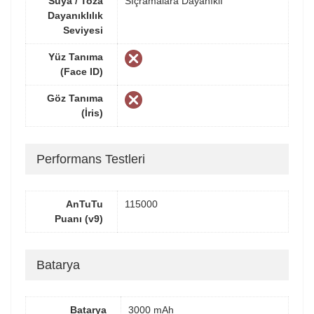
Suya / Toza
Sıçramalara Dayanıklı
Dayanıklılık
Seviyesi
Yüz Tanıma
(Face ID)
Göz Tanıma
(İris)
Performans Testleri
AnTuTu
115000
Puanı (v9)
Batarya
Batarya
3000 mAh