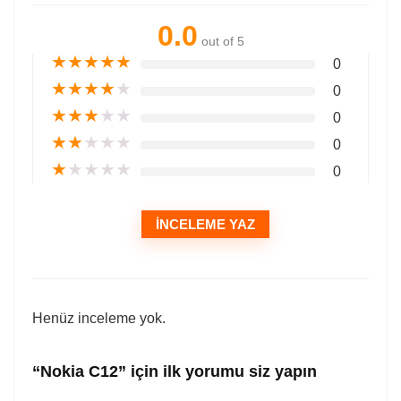
0.0
out of 5
★
★
★
★
★
0
★
★
★
★
★
0
★
★
★
★
★
0
★
★
★
★
★
0
★
★
★
★
★
0
İNCELEME YAZ
Henüz inceleme yok.
“Nokia C12” için ilk yorumu siz yapın