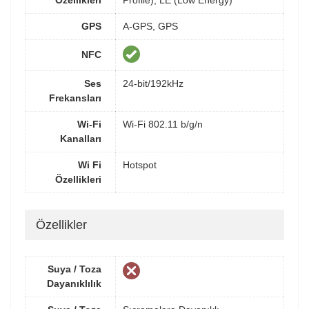
Özellikleri
Profile), LE (Low Energy)
GPS
A-GPS, GPS
NFC
Ses
24-bit/192kHz
Frekansları
Wi-Fi
Wi-Fi 802.11 b/g/n
Kanalları
Wi Fi
Hotspot
Özellikleri
Özellikler
Suya / Toza
Dayanıklılık