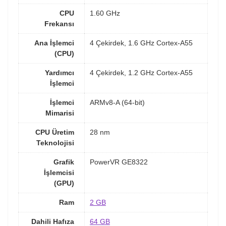
CPU
1.60 GHz
Frekansı
Ana İşlemci
4 Çekirdek, 1.6 GHz Cortex-A55
(CPU)
Yardımcı
4 Çekirdek, 1.2 GHz Cortex-A55
İşlemci
İşlemci
ARMv8-A (64-bit)
Mimarisi
CPU Üretim
28 nm
Teknolojisi
Grafik
PowerVR GE8322
İşlemcisi
(GPU)
Ram
2 GB
Dahili Hafıza
64 GB