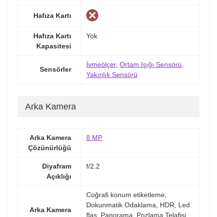
Hafıza Kartı
Hafıza Kartı
Yok
Kapasitesi
İvmeölçer
,
Ortam Işığı Sensörü
,
Sensörler
Yakınlık Sensörü
Arka Kamera
Arka Kamera
8 MP
Çözünürlüğü
Diyafram
f/2.2
Açıklığı
Coğrafi konum etiketleme,
Dokunmatik Odaklama, HDR, Led
Arka Kamera
flaş, Panorama, Pozlama Telafisi