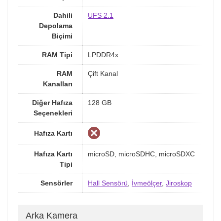
Dahili
UFS 2.1
Depolama
Biçimi
RAM Tipi
LPDDR4x
RAM
Çift Kanal
Kanalları
Diğer Hafıza
128 GB
Seçenekleri
Hafıza Kartı
Hafıza Kartı
microSD, microSDHC, microSDXC
Tipi
Sensörler
Hall Sensörü
,
İvmeölçer
,
Jiroskop
Arka Kamera