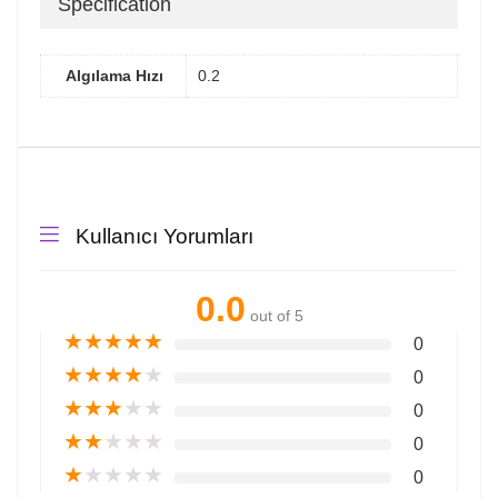
Specification
Algılama Hızı
0.2
Kullanıcı Yorumları
0.0
out of 5
★
★
★
★
★
0
★
★
★
★
★
0
★
★
★
★
★
0
★
★
★
★
★
0
★
★
★
★
★
0