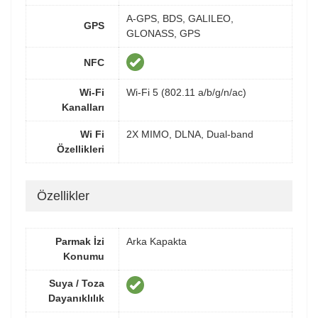
A-GPS, BDS, GALILEO,
GPS
GLONASS, GPS
NFC
Wi-Fi
Wi-Fi 5 (802.11 a/b/g/n/ac)
Kanalları
Wi Fi
2X MIMO, DLNA, Dual-band
Özellikleri
Özellikler
Parmak İzi
Arka Kapakta
Konumu
Suya / Toza
Dayanıklılık