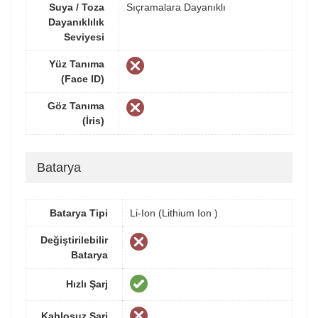
Suya / Toza
Sıçramalara Dayanıklı
Dayanıklılık
Seviyesi
Yüz Tanıma
(Face ID)
Göz Tanıma
(İris)
Batarya
Batarya Tipi
Li-Ion (Lithium Ion )
Değiştirilebilir
Batarya
Hızlı Şarj
Kablosuz Şarj