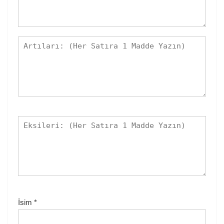
İsim
*