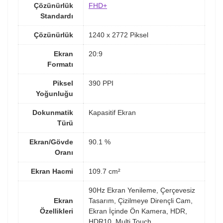
Çözünürlük
FHD+
Standardı
Çözünürlük
1240 x 2772 Piksel
Ekran
20:9
Formatı
Piksel
390 PPI
Yoğunluğu
Dokunmatik
Kapasitif Ekran
Türü
Ekran/Gövde
90.1 %
Oranı
Ekran Hacmi
109.7 cm²
90Hz Ekran Yenileme, Çerçevesiz
Ekran
Tasarım, Çizilmeye Dirençli Cam,
Özellikleri
Ekran İçinde Ön Kamera, HDR,
HDR10, Multi Touch