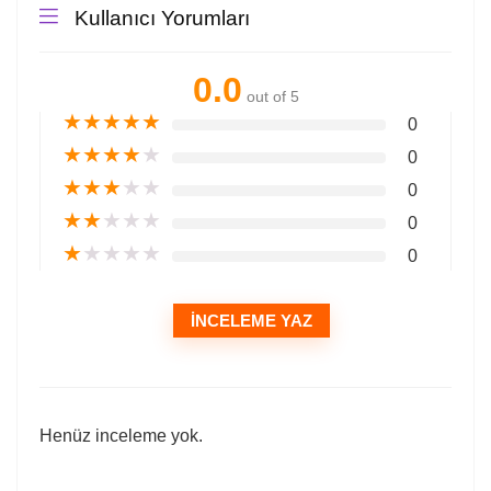
Kullanıcı Yorumları
0.0
out of 5
★
★
★
★
★
0
★
★
★
★
★
0
★
★
★
★
★
0
★
★
★
★
★
0
★
★
★
★
★
0
İNCELEME YAZ
Henüz inceleme yok.