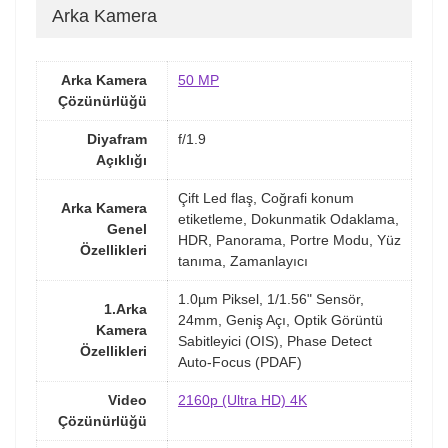
Arka Kamera
Arka Kamera
50 MP
Çözünürlüğü
Diyafram
f/1.9
Açıklığı
Çift Led flaş, Coğrafi konum
Arka Kamera
etiketleme, Dokunmatik Odaklama,
Genel
HDR, Panorama, Portre Modu, Yüz
Özellikleri
tanıma, Zamanlayıcı
1.0µm Piksel, 1/1.56" Sensör,
1.Arka
24mm, Geniş Açı, Optik Görüntü
Kamera
Sabitleyici (OIS), Phase Detect
Özellikleri
Auto-Focus (PDAF)
Video
2160p (Ultra HD) 4K
Çözünürlüğü