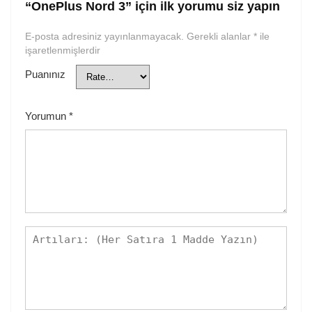
“OnePlus Nord 3” için ilk yorumu siz yapın
E-posta adresiniz yayınlanmayacak.
Gerekli alanlar
*
ile
işaretlenmişlerdir
Puanınız
Yorumun
*