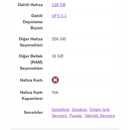
Dahili Hafıza
128 GB
Dahili
UFS 3.1
Depolama
Biçimi
Diğer Hafıza
256 GB
Seçenekleri
Diğer Bellek
16 GB
(RAM)
Seçenekleri
Hafıza Kartı
Hafıza Kartı
Yok
Kapasitesi
İvmeölçer
,
Jiroskop
,
Ortam Işığı
Sensörler
Sensörü
,
Pusula
,
Yakınlık Sensörü