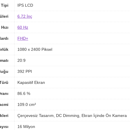
 Tipi
IPS LCD
üleri
6.72 İnç
 Hızı
60 Hz
ardı
FHD+
rlük
1080 x 2400 Piksel
matı
20:9
luğu
392 PPI
Türü
Kapasitif Ekran
ranı
86.6 %
acmi
109.0 cm²
kleri
Çerçevesiz Tasarım, DC Dimming, Ekran İçinde Ön Kamera
yısı
16 Milyon