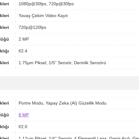
kleri
1080p@30fps, 720p@30fps
kleri
Yavaş Çekim Video Kayıt
kleri
720p@120fps
lüğü
2 MP
klığı
f/2.4
kleri
1.75μm Piksel, 1/5" Sensör, Derinlik Sensörü
kleri
Portre Modu, Yapay Zeka (AI) Güzellik Modu
lüğü
8 MP
klığı
f/2.0
kleri
1,12μm Piksel, 1/4'' Sensör, 4 Elementli Lens, Geniş Açılı, Gen