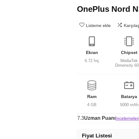
OnePlus Nord N
Listeme ekle
Karşıla
Ekran
Chipset
6.72 İnç
MediaTek
Dimensity 6
Ram
Batarya
4 GB
5000 mAh
7.3
Uzman Puanı
İncelemeler
Fiyat Listesi