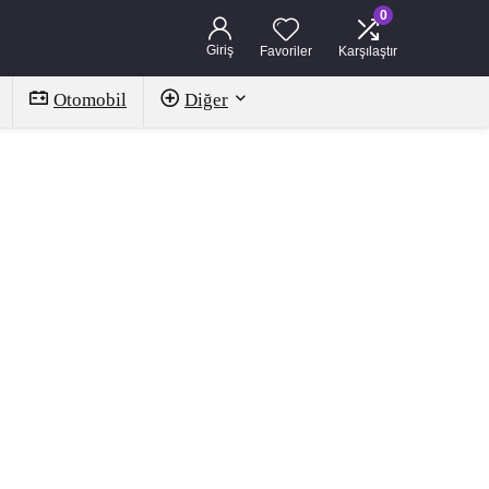
0
Giriş
Favoriler
Karşılaştır
Otomobil
Diğer