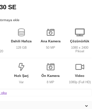
30 SE
ştırmaya ekle
Dahili Hafıza
Ana Kamera
Çözünürlük
128 GB
50 MP
1080 x 2400
020
Piksel
Hızlı Şarj
Ön Kamera
Video
Var
8 MP
1080p (Full HD)
i oku