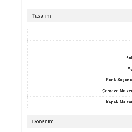
Tasarım
Kal
Ağ
Renk Seçenek
Çerçeve Malze
Kapak Malze
Donanım