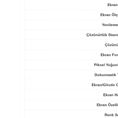
Ekran
Ekran Ölç
Yenileme
Çözünürlük Stand
Çözünü
Ekran For
Piksel Yoğun
Dokunmatik 
Ekran/Gövde O
Ekran H
Ekran Özelli
Renk Sa