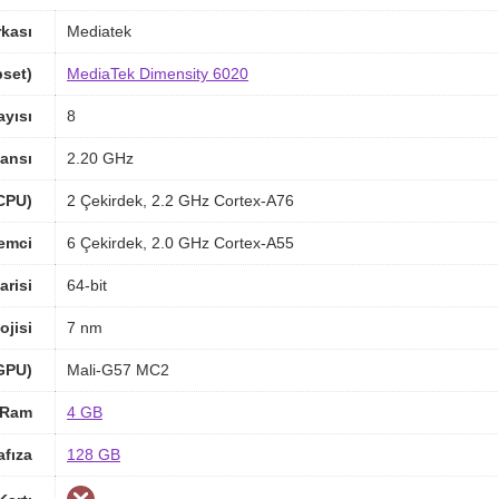
rkası
Mediatek
pset)
MediaTek Dimensity 6020
ayısı
8
ansı
2.20 GHz
(CPU)
2 Çekirdek, 2.2 GHz Cortex-A76
lemci
6 Çekirdek, 2.0 GHz Cortex-A55
arisi
64-bit
ojisi
7 nm
(GPU)
Mali-G57 MC2
Ram
4 GB
afıza
128 GB