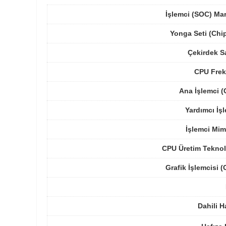
İşlemci (SOC) Ma
Yonga Seti (Chi
Çekirdek S
CPU Frek
Ana İşlemci 
Yardımcı İş
İşlemci Mim
CPU Üretim Teknol
Grafik İşlemcisi 
Dahili H