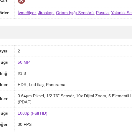
Kartı
örler
İvmeölçer
,
Jiroskop
,
Ortam Işığı Sensörü
,
Pusula
,
Yakınlık S
yısı
2
lüğü
50 MP
klığı
f/1.8
kleri
HDR, Led flaş, Panorama
0.64µm Piksel, 1/2.76" Sensör, 10x Dijital Zoom, 5 Elementl
kleri
(PDAF)
lüğü
1080p (Full HD)
ğeri
30 FPS