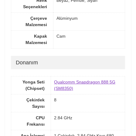
Renk
Beyaz, Pembe, Siyah
Seçenekleri
Çerçeve
Alüminyum
Malzemesi
Kapak
Cam
Malzemesi
Donanım
Yonga Seti
Qualcomm Snapdragon 888 5G
(Chipset)
(SM8350)
Çekirdek
8
Sayısı
CPU
2.84 GHz
Frekansı
Ana İşlemci
1 Çekirdek, 2.84 GHz Kryo 680