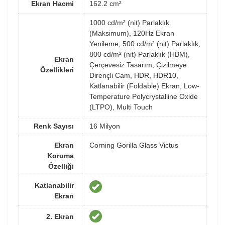
Ekran Hacmi
162.2 cm²
1000 cd/m² (nit) Parlaklık
(Maksimum), 120Hz Ekran
Yenileme, 500 cd/m² (nit) Parlaklık,
800 cd/m² (nit) Parlaklık (HBM),
Ekran
Çerçevesiz Tasarım, Çizilmeye
Özellikleri
Dirençli Cam, HDR, HDR10,
Katlanabilir (Foldable) Ekran, Low-
Temperature Polycrystalline Oxide
(LTPO), Multi Touch
Renk Sayısı
16 Milyon
Ekran
Corning Gorilla Glass Victus
Koruma
Özelliği
Katlanabilir
Ekran
2. Ekran