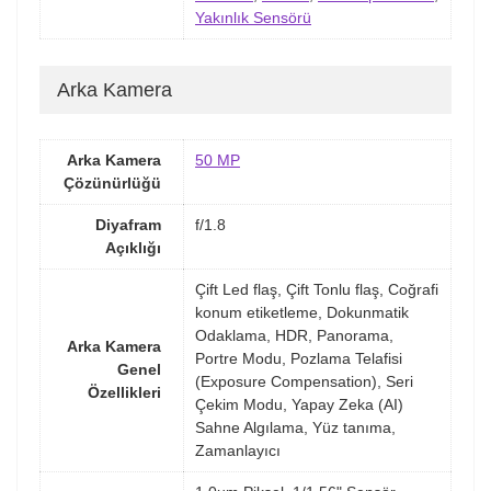
Yakınlık Sensörü
Arka Kamera
Arka Kamera
50 MP
Çözünürlüğü
Diyafram
f/1.8
Açıklığı
Çift Led flaş, Çift Tonlu flaş, Coğrafi
konum etiketleme, Dokunmatik
Odaklama, HDR, Panorama,
Arka Kamera
Portre Modu, Pozlama Telafisi
Genel
(Exposure Compensation), Seri
Özellikleri
Çekim Modu, Yapay Zeka (AI)
Sahne Algılama, Yüz tanıma,
Zamanlayıcı