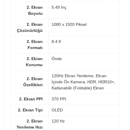
2. Ekran
5.49 İnç
Boyutu
2. Ekran
1080 x 1920 Piksel
Çözünürlüğü
2. Ekran
8.4:9
Formatı
2. Ekran
Önde
Konumu
120Hz Ekran Yenileme, Ekran
2. Ekran
İçinde Ön Kamera, HDR, HDR10+,
Özellikleri
Katlanabilir (Foldable) Ekran
2. Ekran PPI
370 PPI
2. Ekran Tipi
OLED
2. Ekran
120 Hz
Yenileme Hızı