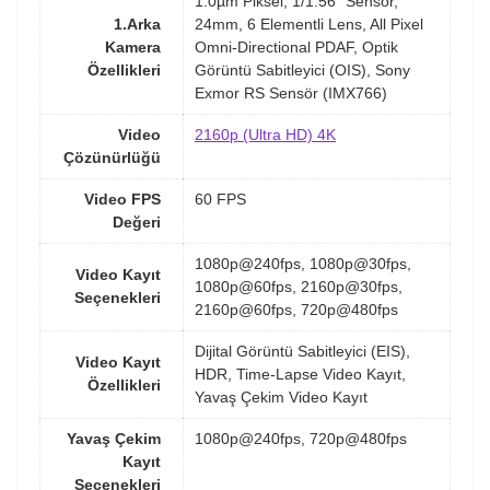
1.0µm Piksel, 1/1.56" Sensör,
1.Arka
24mm, 6 Elementli Lens, All Pixel
Kamera
Omni-Directional PDAF, Optik
Özellikleri
Görüntü Sabitleyici (OIS), Sony
Exmor RS Sensör (IMX766)
Video
2160p (Ultra HD) 4K
Çözünürlüğü
Video FPS
60 FPS
Değeri
1080p@240fps, 1080p@30fps,
Video Kayıt
1080p@60fps, 2160p@30fps,
Seçenekleri
2160p@60fps, 720p@480fps
Dijital Görüntü Sabitleyici (EIS),
Video Kayıt
HDR, Time-Lapse Video Kayıt,
Özellikleri
Yavaş Çekim Video Kayıt
Yavaş Çekim
1080p@240fps, 720p@480fps
Kayıt
Seçenekleri