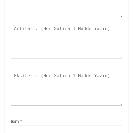
İsim
*