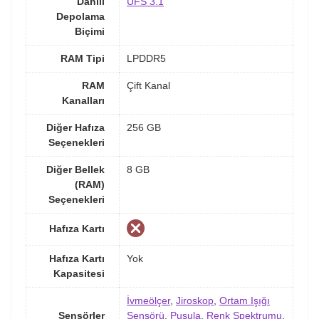
Dahili
UFS 3.1
Depolama
Biçimi
RAM Tipi
LPDDR5
RAM
Çift Kanal
Kanalları
Diğer Hafıza
256 GB
Seçenekleri
Diğer Bellek
8 GB
(RAM)
Seçenekleri
Hafıza Kartı
Hafıza Kartı
Yok
Kapasitesi
İvmeölçer
,
Jiroskop
,
Ortam Işığı
Sensörler
Sensörü
,
Pusula
,
Renk Spektrumu
,