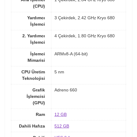
(CPU)
Yardımcı
3 Çekirdek, 2.42 GHz Kryo 680
İşlemci
2. Yardımcı
4 Çekirdek, 1.80 GHz Kryo 680
İşlemci
İşlemci
ARMv8-A (64-bit)
Mimarisi
CPU Üretim
5 nm
Teknolojisi
Grafik
Adreno 660
İşlemcisi
(GPU)
Ram
12 GB
Dahili Hafıza
512 GB