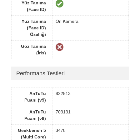
Yüz Tanıma
(Face ID)
Yüz Tanıma
Ön Kamera
(Face ID)
Özelliği
Göz Tanıma
(İris)
Performans Testleri
AnTuTu
822513
Puanı (v9)
AnTuTu
703131
Puanı (v8)
Geekbench 5
3478
(Multi Core)