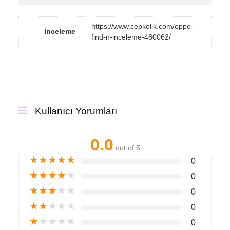
https://www.cepkolik.com/oppo-
İnceleme
find-n-inceleme-480062/
Kullanıcı Yorumları
0.0
out of 5
★
★
★
★
★
0
★
★
★
★
★
0
★
★
★
★
★
0
★
★
★
★
★
0
★
★
★
★
★
0