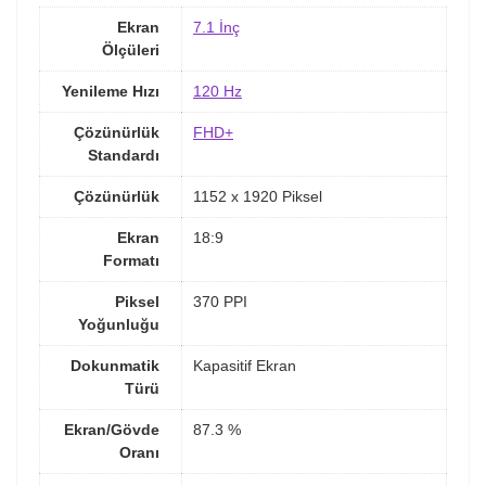
Ekran
7.1 İnç
Ölçüleri
Yenileme Hızı
120 Hz
Çözünürlük
FHD+
Standardı
Çözünürlük
1152 x 1920 Piksel
Ekran
18:9
Formatı
Piksel
370 PPI
Yoğunluğu
Dokunmatik
Kapasitif Ekran
Türü
Ekran/Gövde
87.3 %
Oranı