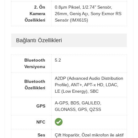
2. Ön
0.8µm Piksel, 1/2.74" Sensör,
Kamera
26mm, Geniş Açı, Sony Exmor RS
Özellikleri
Sensör (IMX615)
Bağlantı Özellikleri
Bluetooth
5.2
Versiyonu
A2DP (Advanced Audio Distribution
Bluetooth
Profile), ANT+, APT-x HD, LDAC,
Özellikleri
LE (Low Energy), SBC
A-GPS, BDS, GALILEO,
GPS
GLONASS, GPS, QZSS
NFC
Ses
Çift Hoparlör, Özel mikrofon ile aktif