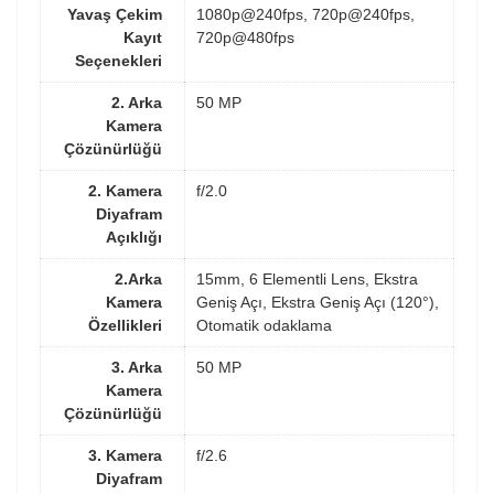
Yavaş Çekim
1080p@240fps, 720p@240fps,
Kayıt
720p@480fps
Seçenekleri
2. Arka
50 MP
Kamera
Çözünürlüğü
2. Kamera
f/2.0
Diyafram
Açıklığı
2.Arka
15mm, 6 Elementli Lens, Ekstra
Kamera
Geniş Açı, Ekstra Geniş Açı (120°),
Özellikleri
Otomatik odaklama
3. Arka
50 MP
Kamera
Çözünürlüğü
3. Kamera
f/2.6
Diyafram