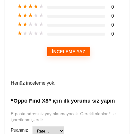
★
★
★
★
★
0
★
★
★
★
★
0
★
★
★
★
★
0
★
★
★
★
★
0
İNCELEME YAZ
Henüz inceleme yok.
“Oppo Find X8” için ilk yorumu siz yapın
E-posta adresiniz yayınlanmayacak.
Gerekli alanlar
*
ile
işaretlenmişlerdir
Puanınız