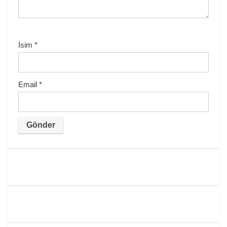
İsim
*
Email
*