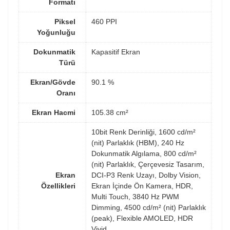
Formatı
Piksel
460 PPI
Yoğunluğu
Dokunmatik
Kapasitif Ekran
Türü
Ekran/Gövde
90.1 %
Oranı
Ekran Hacmi
105.38 cm²
10bit Renk Derinliği, 1600 cd/m²
(nit) Parlaklık (HBM), 240 Hz
Dokunmatik Algılama, 800 cd/m²
(nit) Parlaklık, Çerçevesiz Tasarım,
Ekran
DCI-P3 Renk Uzayı, Dolby Vision,
Özellikleri
Ekran İçinde Ön Kamera, HDR,
Multi Touch, 3840 Hz PWM
Dimming, 4500 cd/m² (nit) Parlaklık
(peak), Flexible AMOLED, HDR
Vivid