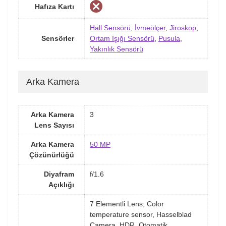
Hafıza Kartı
Hall Sensörü
,
İvmeölçer
,
Jiroskop
,
Sensörler
Ortam Işığı Sensörü
,
Pusula
,
Yakınlık Sensörü
Arka Kamera
Arka Kamera
3
Lens Sayısı
Arka Kamera
50 MP
Çözünürlüğü
Diyafram
f/1.6
Açıklığı
7 Elementli Lens, Color
temperature sensor, Hasselblad
Camera, HDR, Otomatik