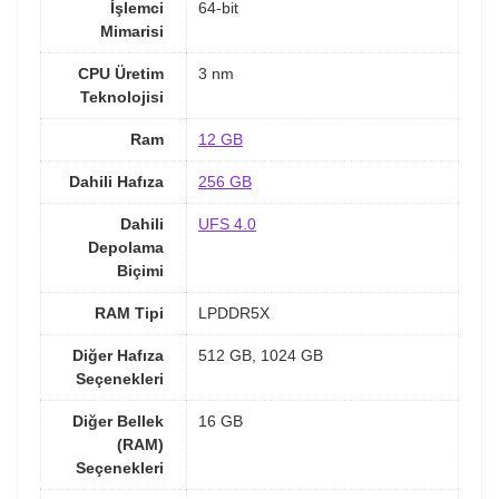
İşlemci
64-bit
Mimarisi
CPU Üretim
3 nm
Teknolojisi
Ram
12 GB
Dahili Hafıza
256 GB
Dahili
UFS 4.0
Depolama
Biçimi
RAM Tipi
LPDDR5X
Diğer Hafıza
512 GB, 1024 GB
Seçenekleri
Diğer Bellek
16 GB
(RAM)
Seçenekleri