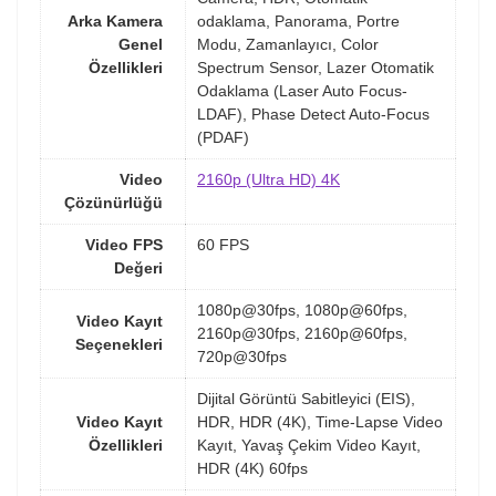
Arka Kamera
odaklama, Panorama, Portre
Genel
Modu, Zamanlayıcı, Color
Özellikleri
Spectrum Sensor, Lazer Otomatik
Odaklama (Laser Auto Focus-
LDAF), Phase Detect Auto-Focus
(PDAF)
Video
2160p (Ultra HD) 4K
Çözünürlüğü
Video FPS
60 FPS
Değeri
1080p@30fps, 1080p@60fps,
Video Kayıt
2160p@30fps, 2160p@60fps,
Seçenekleri
720p@30fps
Dijital Görüntü Sabitleyici (EIS),
Video Kayıt
HDR, HDR (4K), Time-Lapse Video
Özellikleri
Kayıt, Yavaş Çekim Video Kayıt,
HDR (4K) 60fps