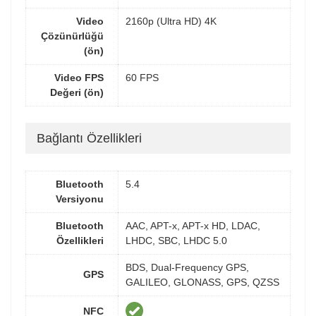
Video
2160p (Ultra HD) 4K
Çözünürlüğü
(ön)
Video FPS
60 FPS
Değeri (ön)
Bağlantı Özellikleri
Bluetooth
5.4
Versiyonu
Bluetooth
AAC, APT-x, APT-x HD, LDAC,
Özellikleri
LHDC, SBC, LHDC 5.0
BDS, Dual-Frequency GPS,
GPS
GALILEO, GLONASS, GPS, QZSS
NFC