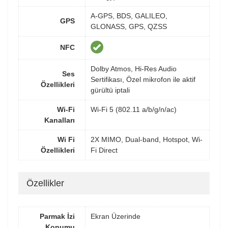
A-GPS, BDS, GALILEO,
GPS
GLONASS, GPS, QZSS
NFC
Dolby Atmos, Hi-Res Audio
Ses
Sertifikası, Özel mikrofon ile aktif
Özellikleri
gürültü iptali
Wi-Fi
Wi-Fi 5 (802.11 a/b/g/n/ac)
Kanalları
Wi Fi
2X MIMO, Dual-band, Hotspot, Wi-
Özellikleri
Fi Direct
Özellikler
Parmak İzi
Ekran Üzerinde
Konumu