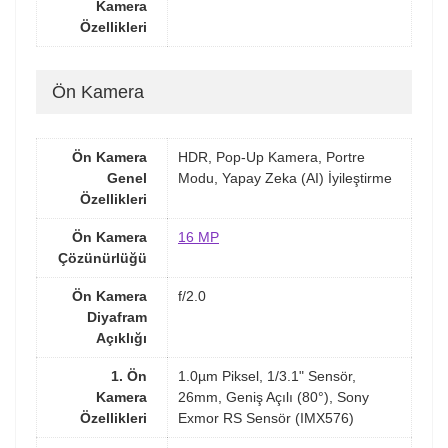
Kamera
Özellikleri
Ön Kamera
Ön Kamera
HDR, Pop-Up Kamera, Portre
Genel
Modu, Yapay Zeka (AI) İyileştirme
Özellikleri
Ön Kamera
16 MP
Çözünürlüğü
Ön Kamera
f/2.0
Diyafram
Açıklığı
1. Ön
1.0µm Piksel, 1/3.1" Sensör,
Kamera
26mm, Geniş Açılı (80°), Sony
Özellikleri
Exmor RS Sensör (IMX576)