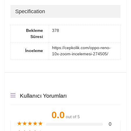
Specification
Bekleme
378
Süresi
https://cepkolik.com/oppo-reno-
İnceleme
10x-zoom-incelemesi-274505/
Kullanıcı Yorumları
0.0
out of 5
★
★
★
★
★
0