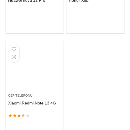
Huawei nova 12 Pro
Honor X8b
CEP TELEFONU
Xiaomi Redmi Note 13 4G
★
★
★
★
★