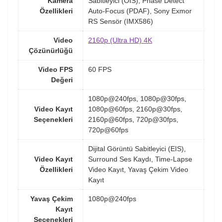
Kamera
Sabitleyici (OIS), Phase Detect
Özellikleri
Auto-Focus (PDAF), Sony Exmor
RS Sensör (IMX586)
Video
2160p (Ultra HD) 4K
Çözünürlüğü
Video FPS
60 FPS
Değeri
1080p@240fps, 1080p@30fps,
Video Kayıt
1080p@60fps, 2160p@30fps,
Seçenekleri
2160p@60fps, 720p@30fps,
720p@60fps
Dijital Görüntü Sabitleyici (EIS),
Video Kayıt
Surround Ses Kaydı, Time-Lapse
Özellikleri
Video Kayıt, Yavaş Çekim Video
Kayıt
Yavaş Çekim
1080p@240fps
Kayıt
Seçenekleri