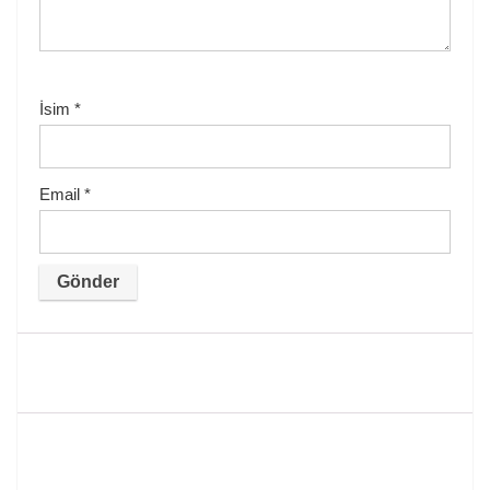
İsim
*
Email
*