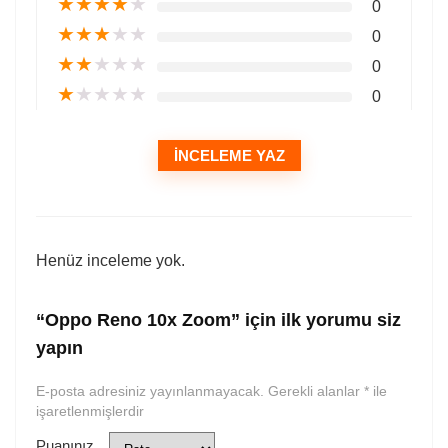
★
★
★
★
★
0
★
★
★
★
★
0
★
★
★
★
★
0
★
★
★
★
★
0
İNCELEME YAZ
Henüz inceleme yok.
“Oppo Reno 10x Zoom” için ilk yorumu siz
yapın
E-posta adresiniz yayınlanmayacak.
Gerekli alanlar
*
ile
işaretlenmişlerdir
Puanınız