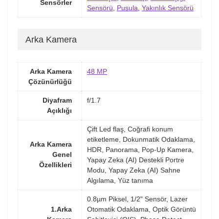
Sensörler
Sensörü
,
Pusula
,
Yakınlık Sensörü
Arka Kamera
Arka Kamera
48 MP
Çözünürlüğü
Diyafram
f/1.7
Açıklığı
Çift Led flaş, Coğrafi konum
etiketleme, Dokunmatik Odaklama,
Arka Kamera
HDR, Panorama, Pop-Up Kamera,
Genel
Yapay Zeka (AI) Destekli Portre
Özellikleri
Modu, Yapay Zeka (AI) Sahne
Algılama, Yüz tanıma
0.8µm Piksel, 1/2" Sensör, Lazer
1.Arka
Otomatik Odaklama, Optik Görüntü