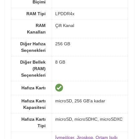
Biçimi
RAM Tipi
LPDDR4x
RAM
Çift Kanal
Kanalları
Diğer Hafıza
256 GB
Seçenekleri
Diğer Bellek
8 GB
(RAM)
Seçenekleri
Hafıza Kartı
Hafıza Kartı
microSD, 256 GB'a kadar
Kapasitesi
Hafıza Kartı
microSD, microSDHC, microSDXC
Tipi
İvmeölçer
,
Jiroskop
,
Ortam Işığı