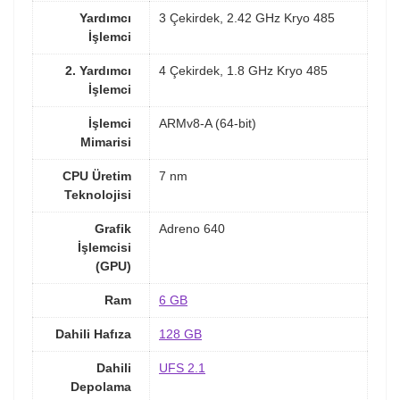
Yardımcı
3 Çekirdek, 2.42 GHz Kryo 485
İşlemci
2. Yardımcı
4 Çekirdek, 1.8 GHz Kryo 485
İşlemci
İşlemci
ARMv8-A (64-bit)
Mimarisi
CPU Üretim
7 nm
Teknolojisi
Grafik
Adreno 640
İşlemcisi
(GPU)
Ram
6 GB
Dahili Hafıza
128 GB
Dahili
UFS 2.1
Depolama