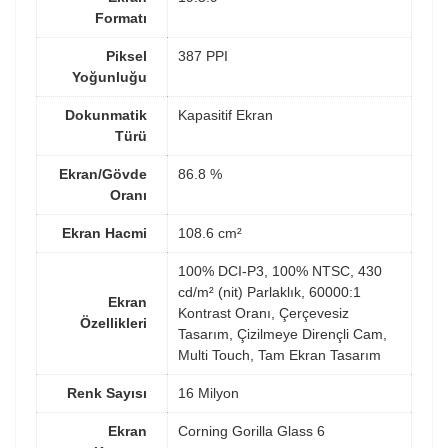
Formatı
Piksel
387 PPI
Yoğunluğu
Dokunmatik
Kapasitif Ekran
Türü
Ekran/Gövde
86.8 %
Oranı
Ekran Hacmi
108.6 cm²
100% DCI-P3, 100% NTSC, 430
cd/m² (nit) Parlaklık, 60000:1
Ekran
Kontrast Oranı, Çerçevesiz
Özellikleri
Tasarım, Çizilmeye Dirençli Cam,
Multi Touch, Tam Ekran Tasarım
Renk Sayısı
16 Milyon
Ekran
Corning Gorilla Glass 6