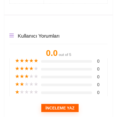
Kullanıcı Yorumları
0.0
out of 5
★
★
★
★
★
0
★
★
★
★
★
0
★
★
★
★
★
0
★
★
★
★
★
0
★
★
★
★
★
0
İNCELEME YAZ