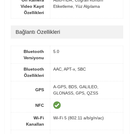
Video Kayıt
Etiketleme, Yüz Algılama
Özellikleri
Bağlantı Özellikleri
Bluetooth
5.0
Versiyonu
Bluetooth
AAC, APT-x, SBC
Özellikleri
A-GPS, BDS, GALILEO,
GPS
GLONASS, GPS, QZSS
NFC
Wi-Fi
Wi-Fi 5 (802.11 a/b/g/n/ac)
Kanalları