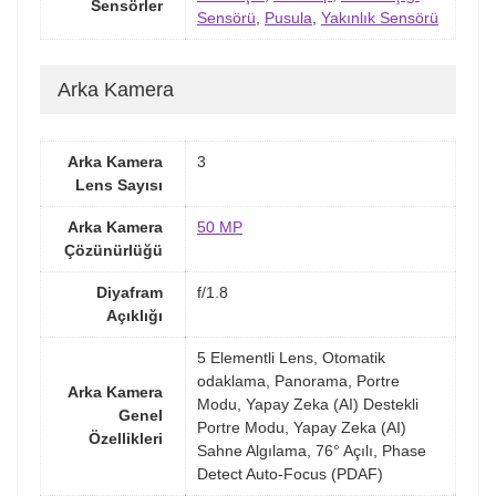
Sensörler
Sensörü
,
Pusula
,
Yakınlık Sensörü
Arka Kamera
Arka Kamera
3
Lens Sayısı
Arka Kamera
50 MP
Çözünürlüğü
Diyafram
f/1.8
Açıklığı
5 Elementli Lens, Otomatik
odaklama, Panorama, Portre
Arka Kamera
Modu, Yapay Zeka (AI) Destekli
Genel
Portre Modu, Yapay Zeka (AI)
Özellikleri
Sahne Algılama, 76° Açılı, Phase
Detect Auto-Focus (PDAF)