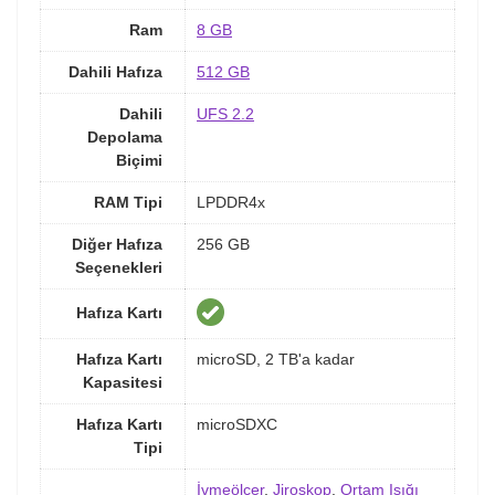
Ram
8 GB
Dahili Hafıza
512 GB
Dahili
UFS 2.2
Depolama
Biçimi
RAM Tipi
LPDDR4x
Diğer Hafıza
256 GB
Seçenekleri
Hafıza Kartı
Hafıza Kartı
microSD, 2 TB'a kadar
Kapasitesi
Hafıza Kartı
microSDXC
Tipi
İvmeölçer
,
Jiroskop
,
Ortam Işığı