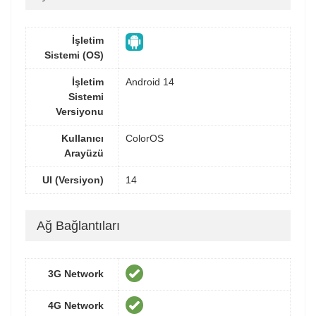
İşletim
Sistemi (OS)
İşletim
Android 14
Sistemi
Versiyonu
Kullanıcı
ColorOS
Arayüzü
UI (Versiyon)
14
Ağ Bağlantıları
3G Network
4G Network