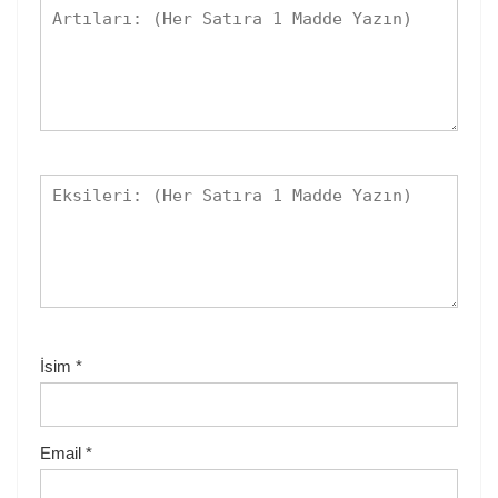
İsim
*
Email
*