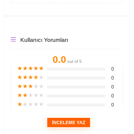
Kullanıcı Yorumları
0.0
out of 5
★
★
★
★
★
0
★
★
★
★
★
0
★
★
★
★
★
0
★
★
★
★
★
0
★
★
★
★
★
0
İNCELEME YAZ