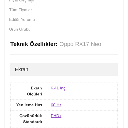
Fiyat Geçmişi
Tüm Fiyatlar
Editör Yorumu
Ürün Grubu
Teknik Özellikler:
Oppo RX17 Neo
Ekran
Ekran
6.41 İnç
Ölçüleri
Yenileme Hızı
60 Hz
Çözünürlük
FHD+
Standardı