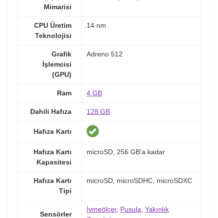
Mimarisi
CPU Üretim
14 nm
Teknolojisi
Grafik
Adreno 512
İşlemcisi
(GPU)
Ram
4 GB
Dahili Hafıza
128 GB
Hafıza Kartı
Hafıza Kartı
microSD, 256 GB'a kadar
Kapasitesi
Hafıza Kartı
microSD, microSDHC, microSDXC
Tipi
İvmeölçer
,
Pusula
,
Yakınlık
Sensörler