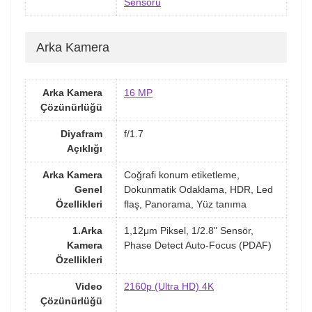
Sensörü
Arka Kamera
Arka Kamera
16 MP
Çözünürlüğü
Diyafram
f/1.7
Açıklığı
Arka Kamera
Coğrafi konum etiketleme,
Genel
Dokunmatik Odaklama, HDR, Led
Özellikleri
flaş, Panorama, Yüz tanıma
1.Arka
1,12μm Piksel, 1/2.8" Sensör,
Kamera
Phase Detect Auto-Focus (PDAF)
Özellikleri
Video
2160p (Ultra HD) 4K
Çözünürlüğü