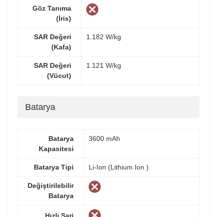
Göz Tanıma
(İris)
SAR Değeri
1.182 W/kg
(Kafa)
SAR Değeri
1.121 W/kg
(Vücut)
Batarya
Batarya
3600 mAh
Kapasitesi
Batarya Tipi
Li-Ion (Lithium Ion )
Değiştirilebilir
Batarya
Hızlı Şarj