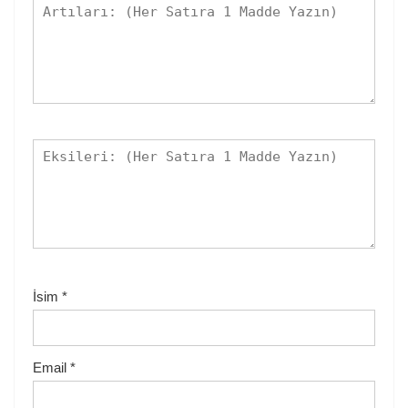
İsim
*
Email
*