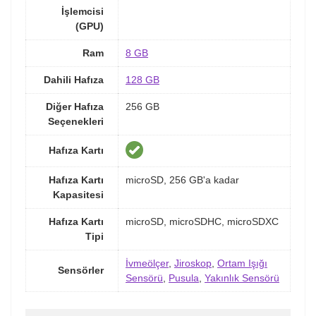
İşlemcisi
(GPU)
Ram
8 GB
Dahili Hafıza
128 GB
Diğer Hafıza
256 GB
Seçenekleri
Hafıza Kartı
Hafıza Kartı
microSD, 256 GB'a kadar
Kapasitesi
Hafıza Kartı
microSD, microSDHC, microSDXC
Tipi
İvmeölçer
,
Jiroskop
,
Ortam Işığı
Sensörler
Sensörü
,
Pusula
,
Yakınlık Sensörü