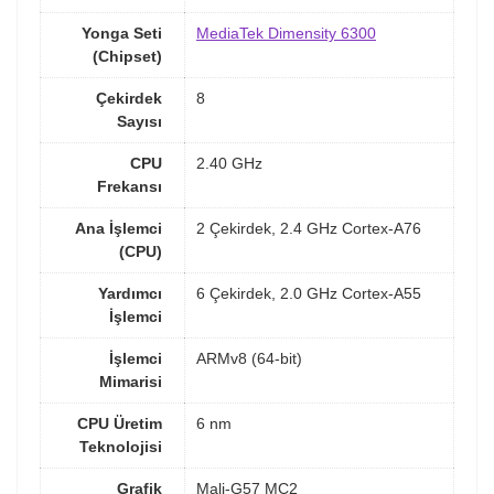
Yonga Seti
MediaTek Dimensity 6300
(Chipset)
Çekirdek
8
Sayısı
CPU
2.40 GHz
Frekansı
Ana İşlemci
2 Çekirdek, 2.4 GHz Cortex-A76
(CPU)
Yardımcı
6 Çekirdek, 2.0 GHz Cortex-A55
İşlemci
İşlemci
ARMv8 (64-bit)
Mimarisi
CPU Üretim
6 nm
Teknolojisi
Grafik
Mali-G57 MC2