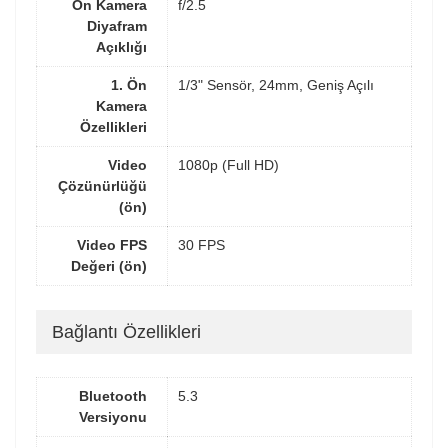
Ön Kamera
f/2.5
Diyafram
Açıklığı
1. Ön
1/3" Sensör, 24mm, Geniş Açılı
Kamera
Özellikleri
Video
1080p (Full HD)
Çözünürlüğü
(ön)
Video FPS
30 FPS
Değeri (ön)
Bağlantı Özellikleri
Bluetooth
5.3
Versiyonu