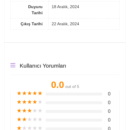
Duyuru
18 Aralık, 2024
Tarihi
Çıkış Tarihi
22 Aralık, 2024
Kullanıcı Yorumları
0.0
out of 5
★
★
★
★
★
0
★
★
★
★
★
0
★
★
★
★
★
0
★
★
★
★
★
0
★
★
★
★
★
0