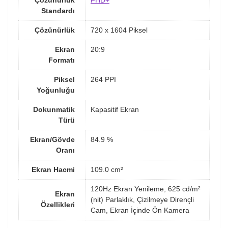
Çözünürlük
FHD+
Standardı
Çözünürlük
720 x 1604 Piksel
Ekran
20:9
Formatı
Piksel
264 PPI
Yoğunluğu
Dokunmatik
Kapasitif Ekran
Türü
Ekran/Gövde
84.9 %
Oranı
Ekran Hacmi
109.0 cm²
120Hz Ekran Yenileme, 625 cd/m²
Ekran
(nit) Parlaklık, Çizilmeye Dirençli
Özellikleri
Cam, Ekran İçinde Ön Kamera