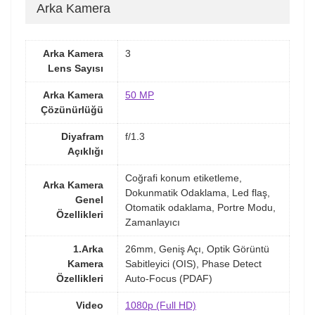
Arka Kamera
Arka Kamera
3
Lens Sayısı
Arka Kamera
50 MP
Çözünürlüğü
Diyafram
f/1.3
Açıklığı
Coğrafi konum etiketleme,
Arka Kamera
Dokunmatik Odaklama, Led flaş,
Genel
Otomatik odaklama, Portre Modu,
Özellikleri
Zamanlayıcı
1.Arka
26mm, Geniş Açı, Optik Görüntü
Kamera
Sabitleyici (OIS), Phase Detect
Özellikleri
Auto-Focus (PDAF)
Video
1080p (Full HD)