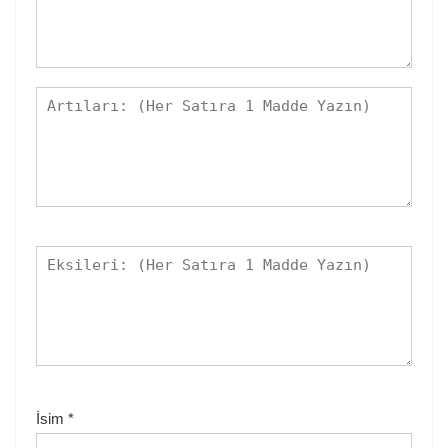
İsim
*