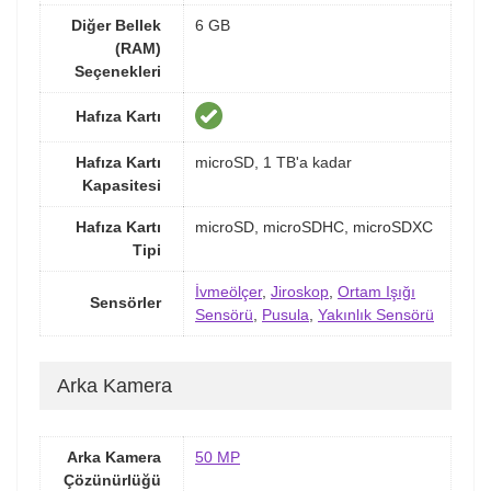
Diğer Bellek
6 GB
(RAM)
Seçenekleri
Hafıza Kartı
Hafıza Kartı
microSD, 1 TB'a kadar
Kapasitesi
Hafıza Kartı
microSD, microSDHC, microSDXC
Tipi
İvmeölçer
,
Jiroskop
,
Ortam Işığı
Sensörler
Sensörü
,
Pusula
,
Yakınlık Sensörü
Arka Kamera
Arka Kamera
50 MP
Çözünürlüğü