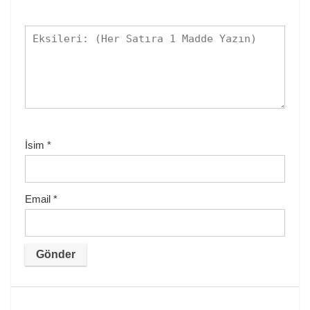
İsim
*
Email
*