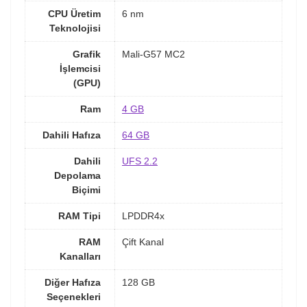
CPU Üretim
6 nm
Teknolojisi
Grafik
Mali-G57 MC2
İşlemcisi
(GPU)
Ram
4 GB
Dahili Hafıza
64 GB
Dahili
UFS 2.2
Depolama
Biçimi
RAM Tipi
LPDDR4x
RAM
Çift Kanal
Kanalları
Diğer Hafıza
128 GB
Seçenekleri