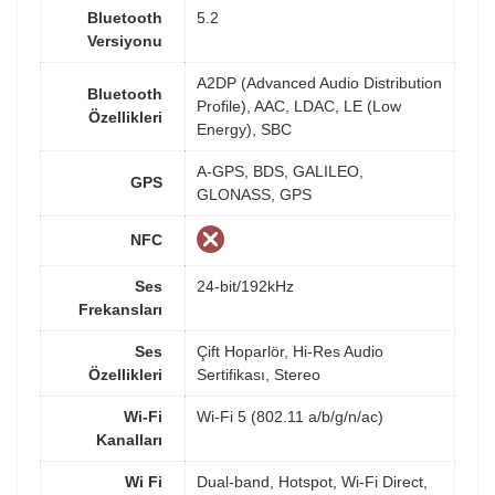
Bluetooth
5.2
Versiyonu
A2DP (Advanced Audio Distribution
Bluetooth
Profile), AAC, LDAC, LE (Low
Özellikleri
Energy), SBC
A-GPS, BDS, GALILEO,
GPS
GLONASS, GPS
NFC
Ses
24-bit/192kHz
Frekansları
Ses
Çift Hoparlör, Hi-Res Audio
Özellikleri
Sertifikası, Stereo
Wi-Fi
Wi-Fi 5 (802.11 a/b/g/n/ac)
Kanalları
Wi Fi
Dual-band, Hotspot, Wi-Fi Direct,