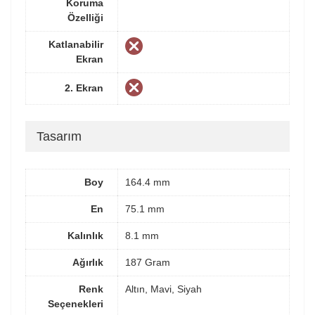
Koruma
Özelliği
Katlanabilir
Ekran
2. Ekran
Tasarım
Boy
164.4 mm
En
75.1 mm
Kalınlık
8.1 mm
Ağırlık
187 Gram
Renk
Altın, Mavi, Siyah
Seçenekleri