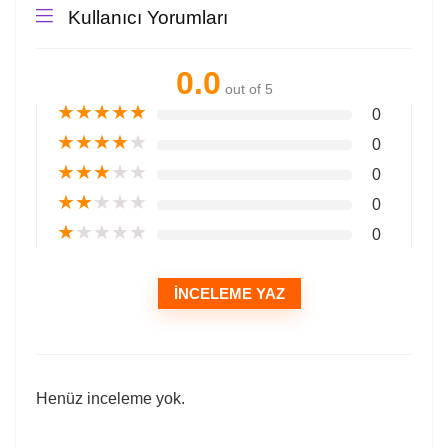
Kullanıcı Yorumları
0.0
out of 5
★
★
★
★
★
0
★
★
★
★
★
0
★
★
★
★
★
0
★
★
★
★
★
0
★
★
★
★
★
0
İNCELEME YAZ
Henüz inceleme yok.