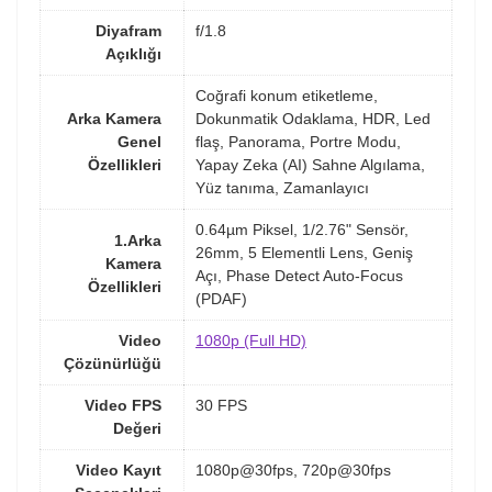
Diyafram
f/1.8
Açıklığı
Coğrafi konum etiketleme,
Arka Kamera
Dokunmatik Odaklama, HDR, Led
Genel
flaş, Panorama, Portre Modu,
Özellikleri
Yapay Zeka (AI) Sahne Algılama,
Yüz tanıma, Zamanlayıcı
0.64µm Piksel, 1/2.76" Sensör,
1.Arka
26mm, 5 Elementli Lens, Geniş
Kamera
Açı, Phase Detect Auto-Focus
Özellikleri
(PDAF)
Video
1080p (Full HD)
Çözünürlüğü
Video FPS
30 FPS
Değeri
Video Kayıt
1080p@30fps, 720p@30fps