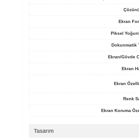
Çözünü
Ekran For
Piksel Yoğun
Dokunmatik 
Ekran/Gövde O
Ekran H
Ekran Özelli
Renk Sa
Ekran Koruma Öze
Tasarım