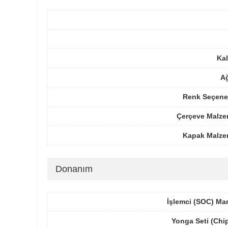
Kal
Ağ
Renk Seçenek
Çerçeve Malze
Kapak Malze
Donanım
İşlemci (SOC) Ma
Yonga Seti (Chi