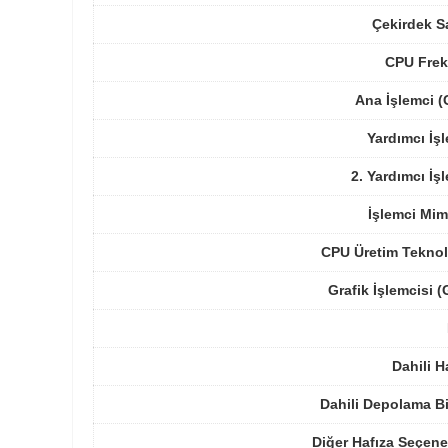
Çekirdek S
CPU Frek
Ana İşlemci 
Yardımcı İş
2. Yardımcı İş
İşlemci Mim
CPU Üretim Teknol
Grafik İşlemcisi 
Dahili H
Dahili Depolama B
Diğer Hafıza Seçene