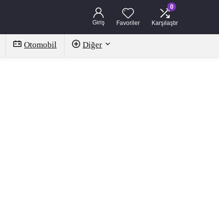
0
Giriş
Favoriler
Karşılaştır
Otomobil
Diğer