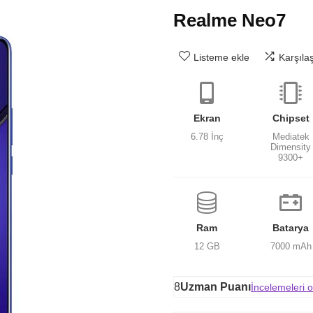
Realme Neo7
Listeme ekle
Karşıla
Ekran
Chipset
6.78 İnç
Mediatek
Dimensity
9300+
Ram
Batarya
12 GB
7000 mAh
8
Uzman Puanı
İncelemeleri 