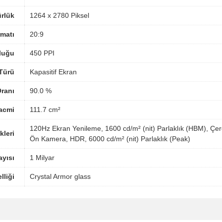
rlük
1264 x 2780 Piksel
matı
20:9
luğu
450 PPI
Türü
Kapasitif Ekran
ranı
90.0 %
acmi
111.7 cm²
120Hz Ekran Yenileme, 1600 cd/m² (nit) Parlaklık (HBM), Çer
kleri
Ön Kamera, HDR, 6000 cd/m² (nit) Parlaklık (Peak)
yısı
1 Milyar
lliği
Crystal Armor glass