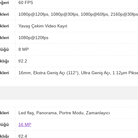
ğeri
60 FPS
kleri
1080p@120fps, 1080p@30fps, 1080p@60fps, 2160p@30fps
kleri
Yavaş Çekim Video Kayıt
kleri
1080p@120fps
lüğü
8 MP
klığı
f/2.2
kleri
16mm, Ekstra Geniş Açı (112°), Ultra Geniş Açı, 1.12µm Pikse
kleri
Led flaş, Panorama, Portre Modu, Zamanlayıcı
lüğü
16 MP
klığı
f/2.4