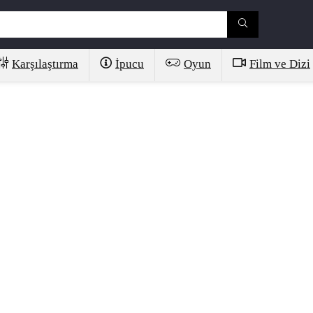
Karşılaştırma
İpucu
Oyun
Film ve Dizi