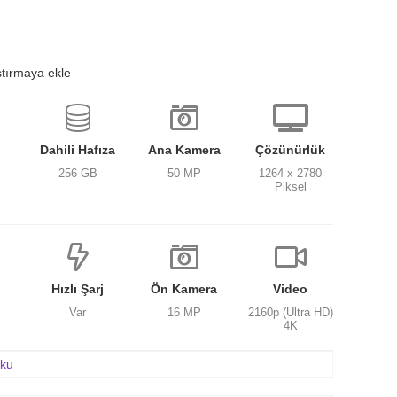
ştırmaya ekle
Dahili Hafıza
Ana Kamera
Çözünürlük
256 GB
50 MP
1264 x 2780
Piksel
Hızlı Şarj
Ön Kamera
Video
Var
16 MP
2160p (Ultra HD)
4K
oku