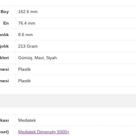
Boy
162.6 mm
En
76.4 mm
ınlık
8.6 mm
ırlık
213 Gram
leri
Gümüş, Mavi, Siyah
mesi
Plastik
mesi
Plastik
rkası
Mediatek
pset)
Mediatek Dimensity 9300+