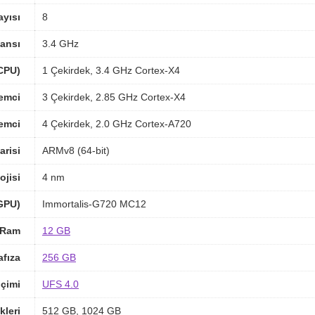
ayısı
8
ansı
3.4 GHz
(CPU)
1 Çekirdek, 3.4 GHz Cortex-X4
lemci
3 Çekirdek, 2.85 GHz Cortex-X4
lemci
4 Çekirdek, 2.0 GHz Cortex-A720
arisi
ARMv8 (64-bit)
ojisi
4 nm
(GPU)
Immortalis-G720 MC12
Ram
12 GB
afıza
256 GB
içimi
UFS 4.0
kleri
512 GB, 1024 GB