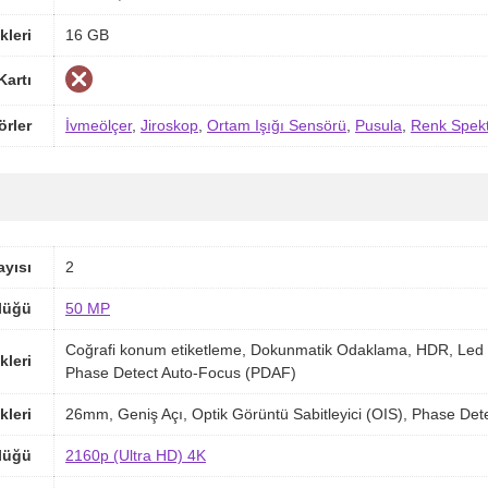
kleri
16 GB
Kartı
örler
İvmeölçer
,
Jiroskop
,
Ortam Işığı Sensörü
,
Pusula
,
Renk Spek
yısı
2
lüğü
50 MP
Coğrafi konum etiketleme, Dokunmatik Odaklama, HDR, Led 
kleri
Phase Detect Auto-Focus (PDAF)
kleri
26mm, Geniş Açı, Optik Görüntü Sabitleyici (OIS), Phase De
lüğü
2160p (Ultra HD) 4K