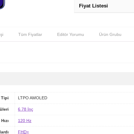
Fiyat Listesi
şi
Tüm Fiyatlar
Editör Yorumu
Ürün Grubu
 Tipi
LTPO AMOLED
üleri
6.78 İnç
 Hızı
120 Hz
ardı
FHD+