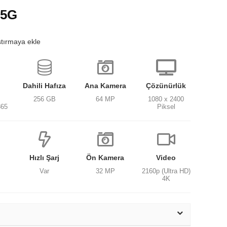
 5G
ştırmaya ekle
Dahili Hafıza
Ana Kamera
Çözünürlük
256 GB
64 MP
1080 x 2400
865
Piksel
Hızlı Şarj
Ön Kamera
Video
Var
32 MP
2160p (Ultra HD)
4K