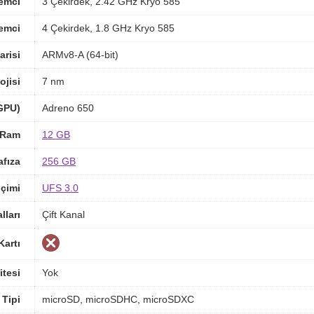
lemci
3 Çekirdek, 2.42 GHz Kryo 585
lemci
4 Çekirdek, 1.8 GHz Kryo 585
arisi
ARMv8-A (64-bit)
ojisi
7 nm
(GPU)
Adreno 650
Ram
12 GB
afıza
256 GB
içimi
UFS 3.0
ları
Çift Kanal
Kartı
itesi
Yok
 Tipi
microSD, microSDHC, microSDXC