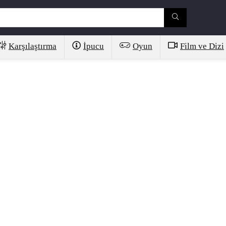
Karşılaştırma
İpucu
Oyun
Film ve Dizi