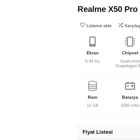
Realme X50 Pro
Listeme ekle
Karşıla
Ekran
Chipset
6.44 İnç
Qualcomm
Snapdragon 
Ram
Batarya
12 GB
4200 mAh
Fiyat Listesi