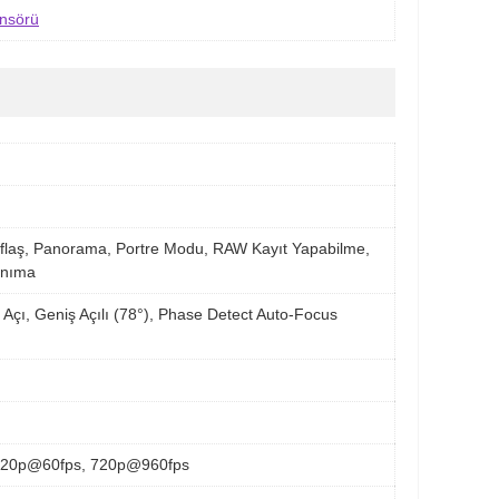
ensörü
flaş, Panorama, Portre Modu, RAW Kayıt Yapabilme,
anıma
Açı, Geniş Açılı (78°), Phase Detect Auto-Focus
720p@60fps, 720p@960fps