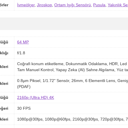
örler
İvmeölçer
,
Jiroskop
,
Ortam Işığı Sensörü
,
Pusula
,
Yakınlık S
lüğü
64 MP
klığı
f/1.8
Coğrafi konum etiketleme, Dokunmatik Odaklama, HDR, Led 
kleri
Tam Manuel Kontrol, Yapay Zeka (AI) Sahne Algılama, Yüz t
0.8µm Piksel, 1/1.72" Sensör, 26mm, 6 Elementli Lens, Geniş 
kleri
(PDAF)
lüğü
2160p (Ultra HD) 4K
ğeri
30 FPS
kleri
1080p@30fps, 1080p@60fps, 2160p@30fps, 720p@30fps, 