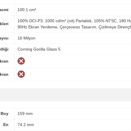
acmi
100.1 cm²
100% DCI-P3, 1000 cd/m² (nit) Parlaklık, 105% NTSC, 180 H
kleri
90Hz Ekran Yenileme, Çerçevesiz Tasarım, Çizilmeye Direnç
yısı
16 Milyon
lliği
Corning Gorilla Glass 5
Ekran
Ekran
Boy
159 mm
En
74.2 mm