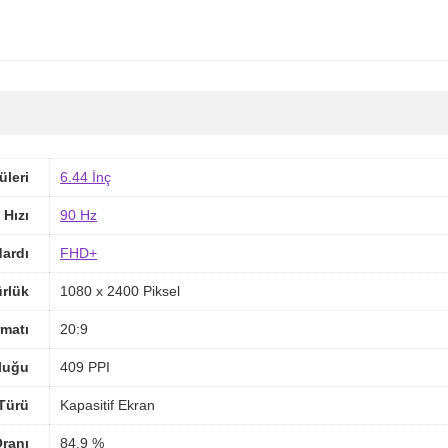
üleri
6.44 İnç
 Hızı
90 Hz
ardı
FHD+
rlük
1080 x 2400 Piksel
matı
20:9
luğu
409 PPI
Türü
Kapasitif Ekran
ranı
84.9 %