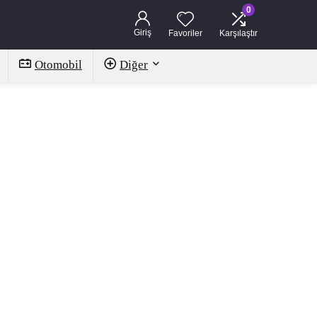
0
Giriş
Favoriler
Karşılaştır
Otomobil
Diğer