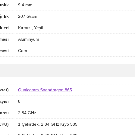
ınlık
9.4 mm
ırlık
207 Gram
leri
Kırmızı, Yeşil
mesi
Alüminyum
mesi
Cam
pset)
Qualcomm Snapdragon 865
ayısı
8
ansı
2.84 GHz
(CPU)
1 Çekirdek, 2.84 GHz Kryo 585