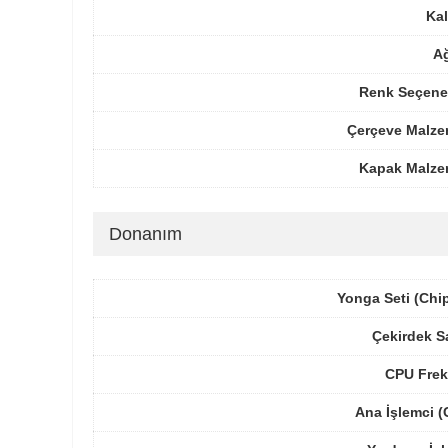
Kal
Ağ
Renk Seçenek
Çerçeve Malze
Kapak Malze
Donanım
Yonga Seti (Chi
Çekirdek S
CPU Frek
Ana İşlemci 