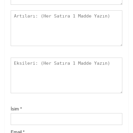
İsim
*
Email
*