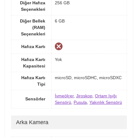
Diğer Hafıza
256 GB
Seçenekleri
Diğer Bellek
6 GB
(RAM)
Seçenekleri
Hafıza Kartı
Hafıza Kartı
Yok
Kapasitesi
Hafıza Kartı
microSD, microSDHC, microSDXC
Tipi
İvmeölçer
,
Jiroskop
,
Ortam Işığı
Sensörler
Sensörü
,
Pusula
,
Yakınlık Sensörü
Arka Kamera