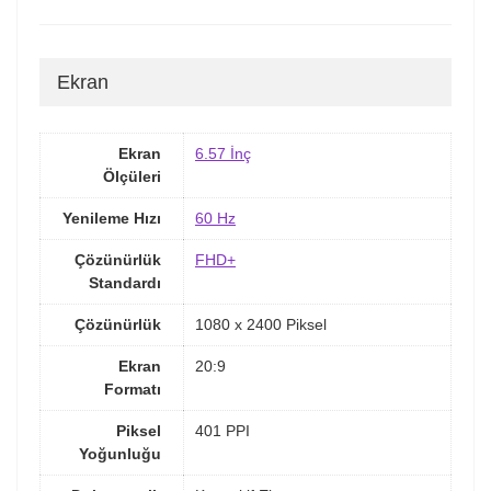
Ekran
Ekran
6.57 İnç
Ölçüleri
Yenileme Hızı
60 Hz
Çözünürlük
FHD+
Standardı
Çözünürlük
1080 x 2400 Piksel
Ekran
20:9
Formatı
Piksel
401 PPI
Yoğunluğu