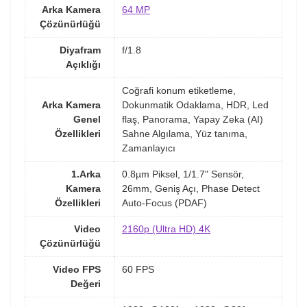
Arka Kamera
64 MP
Çözünürlüğü
Diyafram
f/1.8
Açıklığı
Coğrafi konum etiketleme,
Arka Kamera
Dokunmatik Odaklama, HDR, Led
Genel
flaş, Panorama, Yapay Zeka (AI)
Özellikleri
Sahne Algılama, Yüz tanıma,
Zamanlayıcı
1.Arka
0.8µm Piksel, 1/1.7" Sensör,
Kamera
26mm, Geniş Açı, Phase Detect
Özellikleri
Auto-Focus (PDAF)
Video
2160p (Ultra HD) 4K
Çözünürlüğü
Video FPS
60 FPS
Değeri