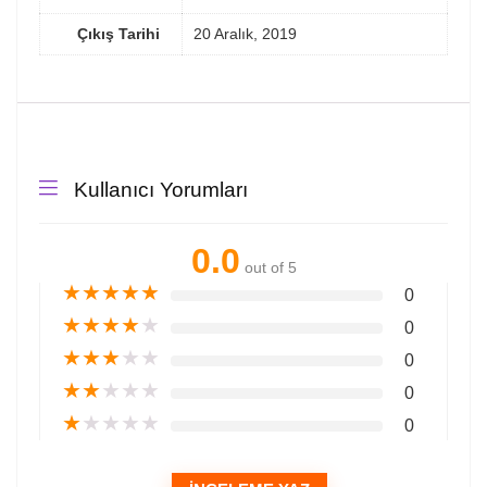
Çıkış Tarihi
20 Aralık, 2019
Kullanıcı Yorumları
0.0
out of 5
★
★
★
★
★
0
★
★
★
★
★
0
★
★
★
★
★
0
★
★
★
★
★
0
★
★
★
★
★
0