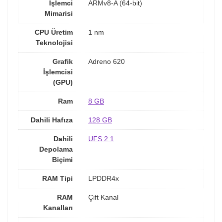
İşlemci
ARMv8-A (64-bit)
Mimarisi
CPU Üretim
1 nm
Teknolojisi
Grafik
Adreno 620
İşlemcisi
(GPU)
Ram
8 GB
Dahili Hafıza
128 GB
Dahili
UFS 2.1
Depolama
Biçimi
RAM Tipi
LPDDR4x
RAM
Çift Kanal
Kanalları