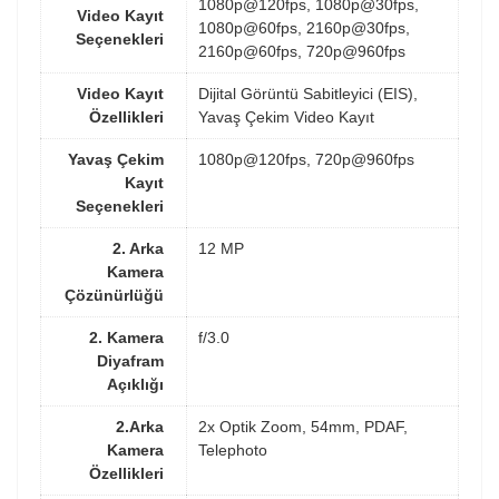
1080p@120fps, 1080p@30fps,
Video Kayıt
1080p@60fps, 2160p@30fps,
Seçenekleri
2160p@60fps, 720p@960fps
Video Kayıt
Dijital Görüntü Sabitleyici (EIS),
Özellikleri
Yavaş Çekim Video Kayıt
Yavaş Çekim
1080p@120fps, 720p@960fps
Kayıt
Seçenekleri
2. Arka
12 MP
Kamera
Çözünürlüğü
2. Kamera
f/3.0
Diyafram
Açıklığı
2.Arka
2x Optik Zoom, 54mm, PDAF,
Kamera
Telephoto
Özellikleri