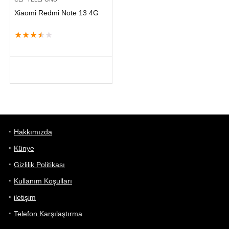
Xiaomi Redmi Note 13 4G
★
★
★
★
★
Hakkımızda
Künye
Gizlilik Politikası
Kullanım Koşulları
iletişim
Telefon Karşılaştırma