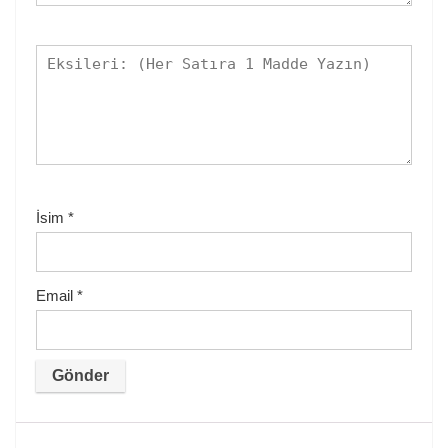
İsim
*
Email
*