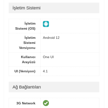
İşletim Sistemi
İşletim
Sistemi (OS)
İşletim
Android 12
Sistemi
Versiyonu
Kullanıcı
One UI
Arayüzü
UI (Versiyon)
4.1
Ağ Bağlantıları
3G Network