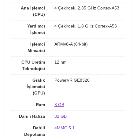
Ana İşlemci
4 Çekirdek, 2.35 GHz Cortex-A53
(CPU)
Yardımcı
4 Çekirdek, 1.8 GHz Cortex-A53
İşlemci
İşlemci
ARMv8-A (64-bit)
Mimarisi
CPU Üretim
12 nm
Teknolojisi
Grafik
PowerVR GE8320
İşlemcisi
(GPU)
Ram
3 GB
Dahili Hafıza
32 GB
Dahili
eMMC 5.1
Depolama