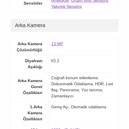
İvmeölçer
,
Ortam Işığı Sensörü
,
Sensörler
Yakınlık Sensörü
Arka Kamera
Arka Kamera
13 MP
Çözünürlüğü
Diyafram
f/2.2
Açıklığı
Coğrafi konum etiketleme,
Arka Kamera
Dokunmatik Odaklama, HDR, Led
Genel
flaş, Panorama, Yüz tanıma,
Özellikleri
Zamanlayıcı
1.Arka
Geniş Açı, Otomatik odaklama
Kamera
Özellikleri