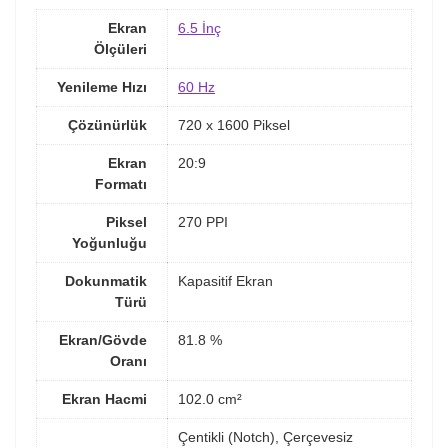
Ekran
6.5 İnç
Ölçüleri
Yenileme Hızı
60 Hz
Çözünürlük
720 x 1600 Piksel
Ekran
20:9
Formatı
Piksel
270 PPI
Yoğunluğu
Dokunmatik
Kapasitif Ekran
Türü
Ekran/Gövde
81.8 %
Oranı
Ekran Hacmi
102.0 cm²
Çentikli (Notch), Çerçevesiz