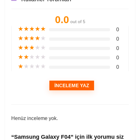
0.0
out of 5
★
★
★
★
★
0
★
★
★
★
★
0
★
★
★
★
★
0
★
★
★
★
★
0
★
★
★
★
★
0
İNCELEME YAZ
Henüz inceleme yok.
“Samsung Galaxy F04” için ilk yorumu siz