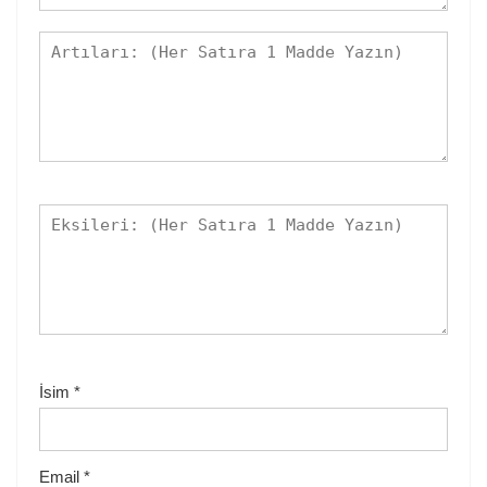
İsim
*
Email
*