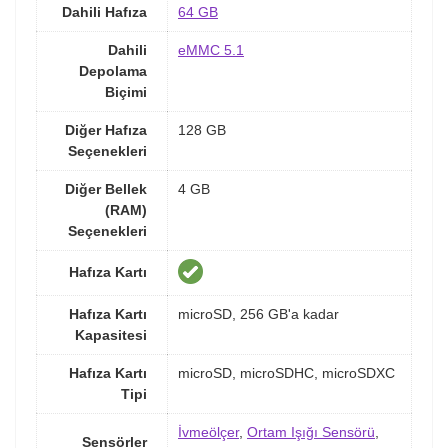
Dahili Hafıza
64 GB
Dahili
eMMC 5.1
Depolama
Biçimi
Diğer Hafıza
128 GB
Seçenekleri
Diğer Bellek
4 GB
(RAM)
Seçenekleri
Hafıza Kartı
Hafıza Kartı
microSD, 256 GB'a kadar
Kapasitesi
Hafıza Kartı
microSD, microSDHC, microSDXC
Tipi
İvmeölçer
,
Ortam Işığı Sensörü
,
Sensörler