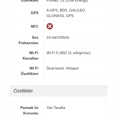
Özellikleri
Profile), LE (Low Energy)
A-GPS, BDS, GALILEO,
GPS
GLONASS, GPS
NFC
Ses
24-bit/192kHz
Frekansları
Wi-Fi
Wi-Fi 5 (802.11 a/b/g/n/ac)
Kanalları
Wi Fi
Dual-band, Hotspot
Özellikleri
Özellikler
Parmak İzi
Yan Tarafta
Konumu