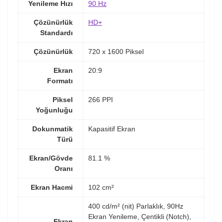
Yenileme Hızı
90 Hz
Çözünürlük
HD+
Standardı
Çözünürlük
720 x 1600 Piksel
Ekran
20:9
Formatı
Piksel
266 PPI
Yoğunluğu
Dokunmatik
Kapasitif Ekran
Türü
Ekran/Gövde
81.1 %
Oranı
Ekran Hacmi
102 cm²
400 cd/m² (nit) Parlaklık, 90Hz
Ekran Yenileme, Çentikli (Notch),
Ekran