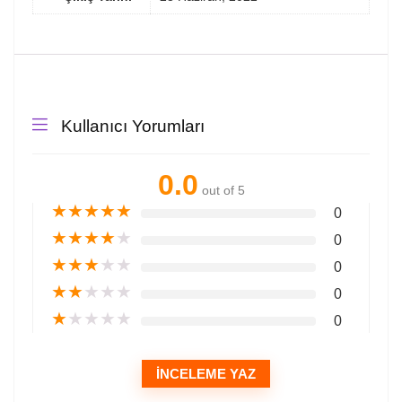
Kullanıcı Yorumları
0.0
out of 5
★
★
★
★
★
0
★
★
★
★
★
0
★
★
★
★
★
0
★
★
★
★
★
0
★
★
★
★
★
0
İNCELEME YAZ