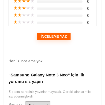
★
★
★
★
★
0
★
★
★
★
★
0
★
★
★
★
★
0
★
★
★
★
★
0
İNCELEME YAZ
Henüz inceleme yok.
“Samsung Galaxy Note 3 Neo” için ilk
yorumu siz yapın
E-posta adresiniz yayınlanmayacak.
Gerekli alanlar
*
ile
işaretlenmişlerdir
Puanınız