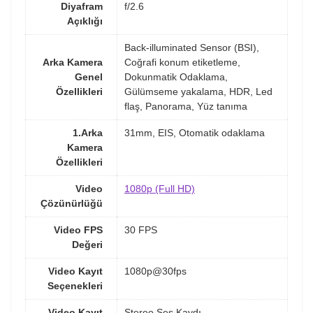
Diyafram
f/2.6
Açıklığı
Back-illuminated Sensor (BSI),
Arka Kamera
Coğrafi konum etiketleme,
Genel
Dokunmatik Odaklama,
Özellikleri
Gülümseme yakalama, HDR, Led
flaş, Panorama, Yüz tanıma
1.Arka
31mm, EIS, Otomatik odaklama
Kamera
Özellikleri
Video
1080p (Full HD)
Çözünürlüğü
Video FPS
30 FPS
Değeri
Video Kayıt
1080p@30fps
Seçenekleri
Video Kayıt
Stereo Ses Kaydı