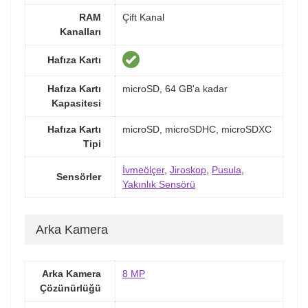
RAM
Çift Kanal
Kanalları
Hafıza Kartı
Hafıza Kartı
microSD, 64 GB'a kadar
Kapasitesi
Hafıza Kartı
microSD, microSDHC, microSDXC
Tipi
İvmeölçer
,
Jiroskop
,
Pusula
,
Sensörler
Yakınlık Sensörü
Arka Kamera
Arka Kamera
8 MP
Çözünürlüğü