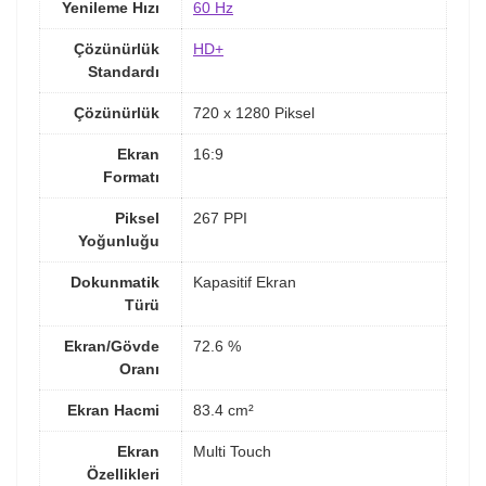
Yenileme Hızı
60 Hz
Çözünürlük
HD+
Standardı
Çözünürlük
720 x 1280 Piksel
Ekran
16:9
Formatı
Piksel
267 PPI
Yoğunluğu
Dokunmatik
Kapasitif Ekran
Türü
Ekran/Gövde
72.6 %
Oranı
Ekran Hacmi
83.4 cm²
Ekran
Multi Touch
Özellikleri