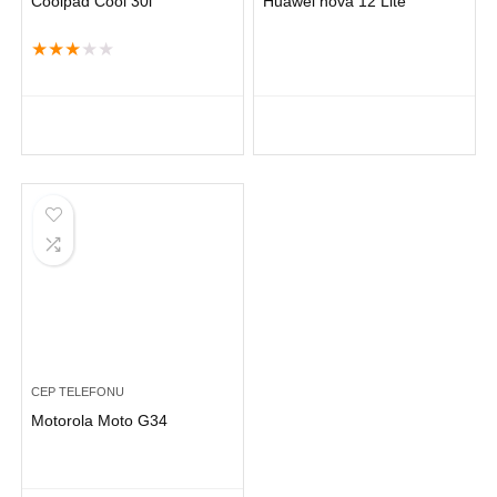
Coolpad Cool 30i
Huawei nova 12 Lite
★
★
★
★
★
CEP TELEFONU
Motorola Moto G34