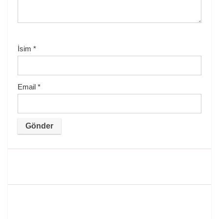
İsim
*
Email
*