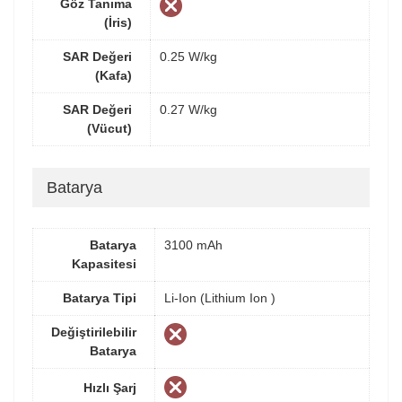
Göz Tanıma
(İris)
SAR Değeri
0.25 W/kg
(Kafa)
SAR Değeri
0.27 W/kg
(Vücut)
Batarya
Batarya
3100 mAh
Kapasitesi
Batarya Tipi
Li-Ion (Lithium Ion )
Değiştirilebilir
Batarya
Hızlı Şarj