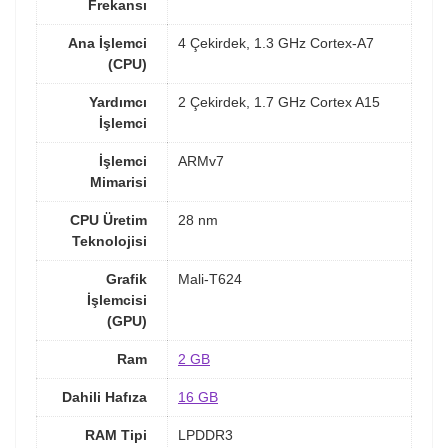
Frekansı
Ana İşlemci
4 Çekirdek, 1.3 GHz Cortex-A7
(CPU)
Yardımcı
2 Çekirdek, 1.7 GHz Cortex A15
İşlemci
İşlemci
ARMv7
Mimarisi
CPU Üretim
28 nm
Teknolojisi
Grafik
Mali-T624
İşlemcisi
(GPU)
Ram
2 GB
Dahili Hafıza
16 GB
RAM Tipi
LPDDR3