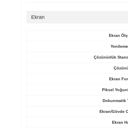
Ekran
Ekran Ölç
Yenileme
Çözünürlük Stand
Çözünü
Ekran For
Piksel Yoğun
Dokunmatik 
Ekran/Gövde O
Ekran H