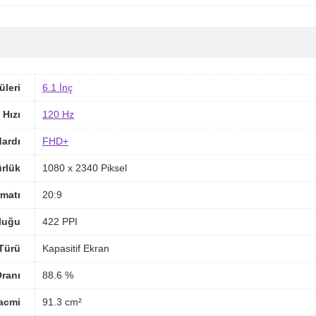
üleri
6.1 İnç
 Hızı
120 Hz
ardı
FHD+
rlük
1080 x 2340 Piksel
matı
20:9
luğu
422 PPI
Türü
Kapasitif Ekran
ranı
88.6 %
acmi
91.3 cm²