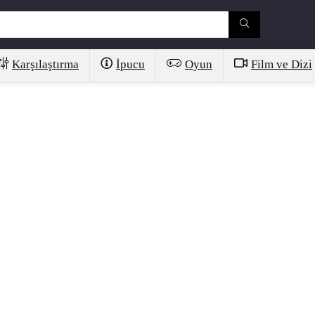
Karşılaştırma
İpucu
Oyun
Film ve Dizi