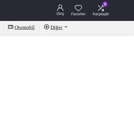
0
Giriş
Favoriler
Karşılaştır
Otomobil
Diğer