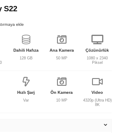
y S22
ştırmaya ekle
Dahili Hafıza
Ana Kamera
Çözünürlük
128 GB
50 MP
1080 x 2340
0
Piksel
Hızlı Şarj
Ön Kamera
Video
Var
10 MP
4320p (Ultra HD)
8K