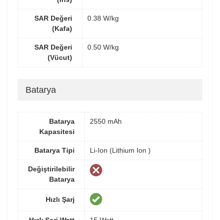
SAR Değeri
0.38 W/kg
(Kafa)
SAR Değeri
0.50 W/kg
(Vücut)
Batarya
Batarya
2550 mAh
Kapasitesi
Batarya Tipi
Li-Ion (Lithium Ion )
Değiştirilebilir
Batarya
Hızlı Şarj