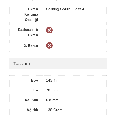
Ekran
Corning Gorilla Glass 4
Koruma
Özelliği
Katlanabilir
Ekran
2. Ekran
Tasarım
Boy
143.4 mm
En
70.5 mm
Kalınlık
6.8 mm
Ağırlık
138 Gram