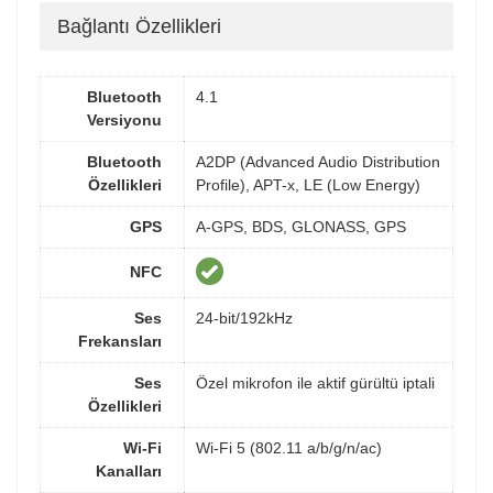
Bağlantı Özellikleri
Bluetooth
4.1
Versiyonu
Bluetooth
A2DP (Advanced Audio Distribution
Özellikleri
Profile), APT-x, LE (Low Energy)
GPS
A-GPS, BDS, GLONASS, GPS
NFC
Ses
24-bit/192kHz
Frekansları
Ses
Özel mikrofon ile aktif gürültü iptali
Özellikleri
Wi-Fi
Wi-Fi 5 (802.11 a/b/g/n/ac)
Kanalları