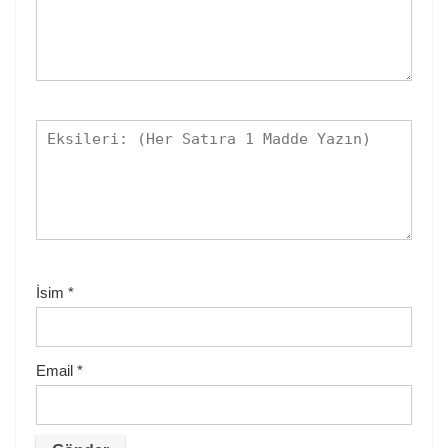
İsim
*
Email
*