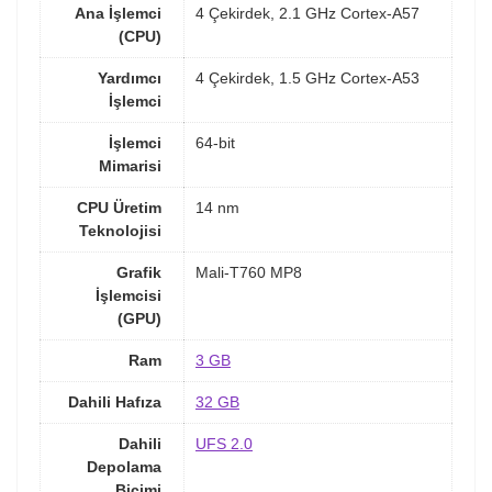
Ana İşlemci
4 Çekirdek, 2.1 GHz Cortex-A57
(CPU)
Yardımcı
4 Çekirdek, 1.5 GHz Cortex-A53
İşlemci
İşlemci
64-bit
Mimarisi
CPU Üretim
14 nm
Teknolojisi
Grafik
Mali-T760 MP8
İşlemcisi
(GPU)
Ram
3 GB
Dahili Hafıza
32 GB
Dahili
UFS 2.0
Depolama
Biçimi