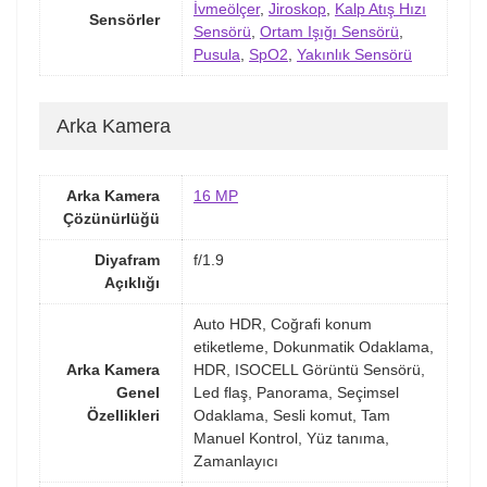
İvmeölçer
,
Jiroskop
,
Kalp Atış Hızı
Sensörler
Sensörü
,
Ortam Işığı Sensörü
,
Pusula
,
SpO2
,
Yakınlık Sensörü
Arka Kamera
Arka Kamera
16 MP
Çözünürlüğü
Diyafram
f/1.9
Açıklığı
Auto HDR, Coğrafi konum
etiketleme, Dokunmatik Odaklama,
Arka Kamera
HDR, ISOCELL Görüntü Sensörü,
Genel
Led flaş, Panorama, Seçimsel
Özellikleri
Odaklama, Sesli komut, Tam
Manuel Kontrol, Yüz tanıma,
Zamanlayıcı