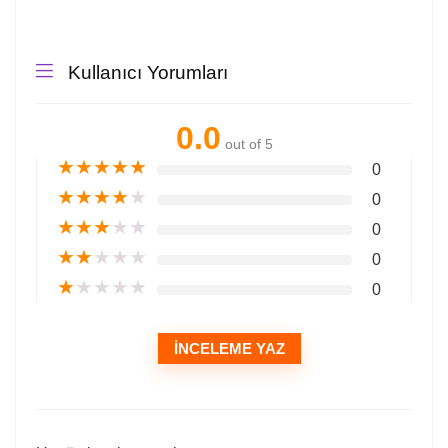
Kullanıcı Yorumları
0.0
out of 5
★
★
★
★
★
0
★
★
★
★
★
0
★
★
★
★
★
0
★
★
★
★
★
0
★
★
★
★
★
0
İNCELEME YAZ