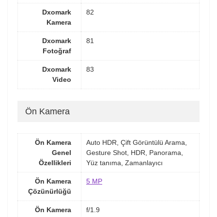
Dxomark
82
Kamera
Dxomark
81
Fotoğraf
Dxomark
83
Video
Ön Kamera
Ön Kamera
Auto HDR, Çift Görüntülü Arama,
Genel
Gesture Shot, HDR, Panorama,
Özellikleri
Yüz tanıma, Zamanlayıcı
Ön Kamera
5 MP
Çözünürlüğü
Ön Kamera
f/1.9