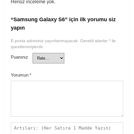
Henüz inceleme yok.
“Samsung Galaxy S6” için ilk yorumu siz
yapın
E-posta adresiniz yayınlanmayacak.
Gerekli alanlar
*
ile
işaretlenmişlerdir
Puanınız
Yorumun
*