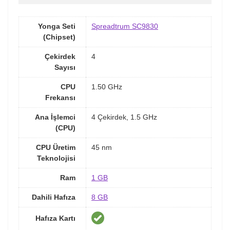
Yonga Seti
Spreadtrum SC9830
(Chipset)
Çekirdek
4
Sayısı
CPU
1.50 GHz
Frekansı
Ana İşlemci
4 Çekirdek, 1.5 GHz
(CPU)
CPU Üretim
45 nm
Teknolojisi
Ram
1 GB
Dahili Hafıza
8 GB
Hafıza Kartı