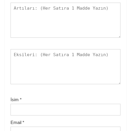
İsim
*
Email
*