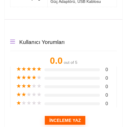
Güç Adaptörü, USB Kablosu
Kullanıcı Yorumları
0.0
out of 5
★
★
★
★
★
0
★
★
★
★
★
0
★
★
★
★
★
0
★
★
★
★
★
0
★
★
★
★
★
0
İNCELEME YAZ