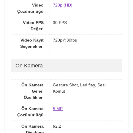
Video
720p (HD)
Çözünürlüğü
Video FPS
30 FPS
Değeri
Video Kayıt
720p@30fps
Seçenekleri
Ön Kamera
Ön Kamera
Gesture Shot, Led flaş, Sesli
Genel
Komut
Özellikleri
Ön Kamera
5 MP
Çözünürlüğü
Ön Kamera
f/2.2
Diyafram