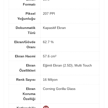
Formatı
Piksel
207 PPI
Yoğunluğu
Dokunmatik
Kapasitif Ekran
Türü
Ekran/Gövde
62.7 %
Oranı
Ekran Hacmi
57.6 cm²
Ekran
Eğimli Ekran (2.5D), Multi Touch
Özellikleri
Renk Sayısı
16 Milyon
Ekran
Corning Gorilla Glass
Koruma
Özelliği
Katlanabilir