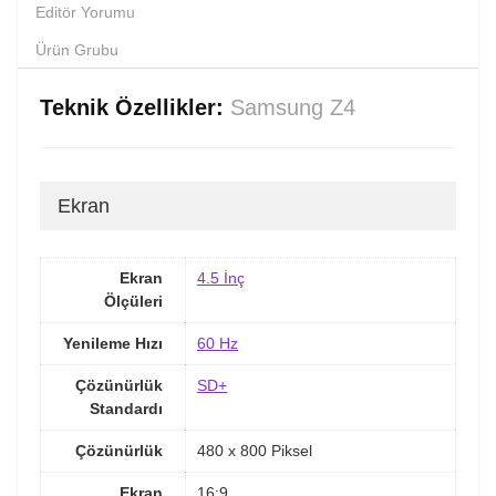
Editör Yorumu
Ürün Grubu
Teknik Özellikler:
Samsung Z4
Ekran
Ekran
4.5 İnç
Ölçüleri
Yenileme Hızı
60 Hz
Çözünürlük
SD+
Standardı
Çözünürlük
480 x 800 Piksel
Ekran
16:9