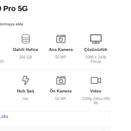
 Pro 5G
ştırmaya ekle
Dahili Hafıza
Ana Kamera
Çözünürlük
256 GB
50 MP
1080 x 2436
300
Piksel
Hızlı Şarj
Ön Kamera
Video
Var
50 MP
2160p (Ultra HD)
4K
i oku