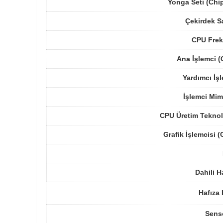
Yonga Seti (Chi
Çekirdek S
CPU Frek
Ana İşlemci 
Yardımcı İş
İşlemci Mim
CPU Üretim Teknol
Grafik İşlemcisi 
Dahili H
Hafıza 
Sens