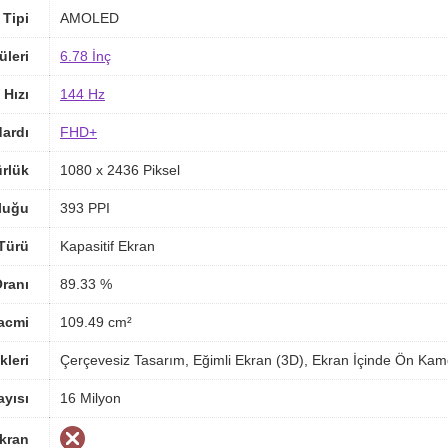
 Tipi
AMOLED
üleri
6.78 İnç
 Hızı
144 Hz
ardı
FHD+
rlük
1080 x 2436 Piksel
luğu
393 PPI
Türü
Kapasitif Ekran
ranı
89.33 %
acmi
109.49 cm²
kleri
Çerçevesiz Tasarım, Eğimli Ekran (3D), Ekran İçinde Ön Kame
yısı
16 Milyon
Ekran