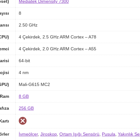
pset)
Mediatek Dimensity 7300
ayısı
8
ansı
2.50 GHz
(CPU)
4 Çekirdek, 2.5 GHz ARM Cortex – A78
lemci
4 Çekirdek, 2.0 GHz ARM Cortex – A55
arisi
64-bit
ojisi
4 nm
(GPU)
Mali-G615 MC2
Ram
8 GB
afıza
256 GB
Kartı
örler
İvmeölçer
,
Jiroskop
,
Ortam Işığı Sensörü
,
Pusula
,
Yakınlık S