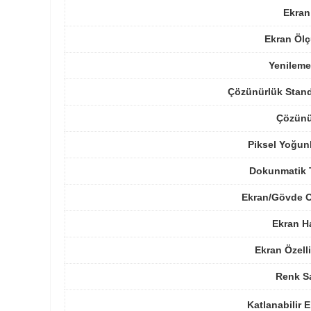
Ekran
Ekran Ölç
Yenileme
Çözünürlük Stand
Çözünü
Piksel Yoğun
Dokunmatik 
Ekran/Gövde O
Ekran H
Ekran Özelli
Renk Sa
Katlanabilir 