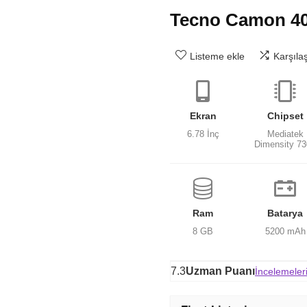
Tecno Camon 40
Listeme ekle
Karşıla
Ekran
Chipset
6.78 İnç
Mediatek
Dimensity 7
Ram
Batarya
8 GB
5200 mAh
7.3
Uzman Puanı
İncelemeler