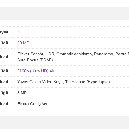
yısı
3
lüğü
50 MP
Flicker Sensör, HDR, Otomatik odaklama, Panorama, Portre 
kleri
Auto-Focus (PDAF)
lüğü
2160p (Ultra HD) 4K
kleri
Yavaş Çekim Video Kayıt, Time-lapse (Hyperlapse)
lüğü
8 MP
kleri
Ekstra Geniş Açı