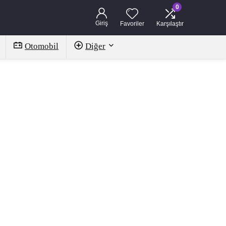
0
Giriş
Favoriler
Karşılaştır
Otomobil
Diğer