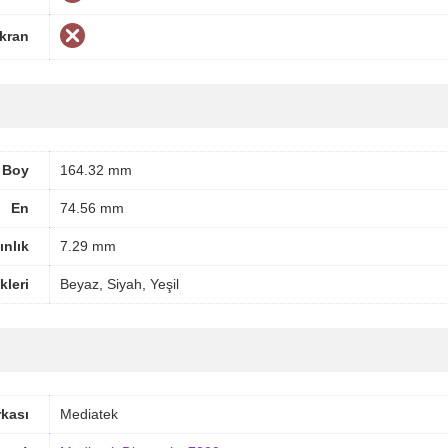
Ekran
Boy
164.32 mm
En
74.56 mm
ınlık
7.29 mm
leri
Beyaz, Siyah, Yeşil
rkası
Mediatek