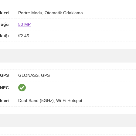
kleri
Portre Modu, Otomatik Odaklama
lüğü
50 MP
klığı
f/2.45
GPS
GLONASS, GPS
NFC
kleri
Dual-Band (5GHz), Wi-Fi Hotspot