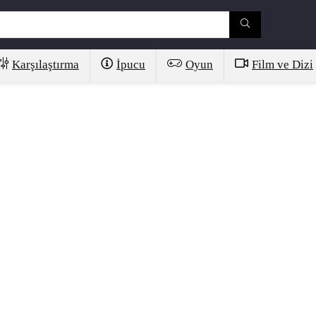
Karşılaştırma
İpucu
Oyun
Film ve Dizi
G