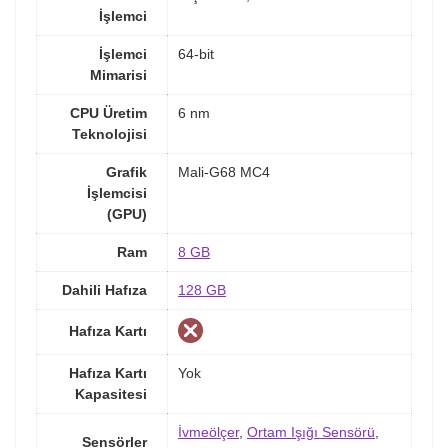
İşlemci
İşlemci
64-bit
Mimarisi
CPU Üretim
6 nm
Teknolojisi
Grafik
Mali-G68 MC4
İşlemcisi
(GPU)
Ram
8 GB
Dahili Hafıza
128 GB
Hafıza Kartı
Hafıza Kartı
Yok
Kapasitesi
İvmeölçer
,
Ortam Işığı Sensörü
,
Sensörler