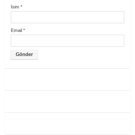
İsim
*
Email
*