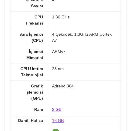
Sayısı
CPU
1.30 GHz
Frekansı
Ana İşlemci
4 Çekirdek, 1.3GHz ARM Cortex
(CPU)
A7
İşlemci
ARMv7
Mimarisi
CPU Üretim
28 nm
Teknolojisi
Grafik
Adreno 304
İşlemcisi
(GPU)
Ram
2 GB
Dahili Hafıza
16 GB