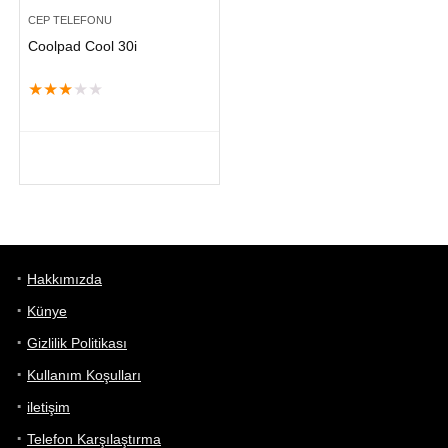
CEP TELEFONU
Coolpad Cool 30i
★
★
★
★
★
Hakkımızda
Künye
Gizlilik Politikası
Kullanım Koşulları
iletişim
Telefon Karşılaştırma