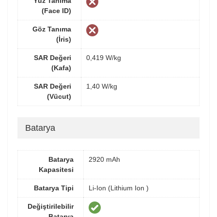
Yüz Tanıma
(Face ID)
Göz Tanıma
(İris)
SAR Değeri
0,419 W/kg
(Kafa)
SAR Değeri
1,40 W/kg
(Vücut)
Batarya
Batarya
2920 mAh
Kapasitesi
Batarya Tipi
Li-Ion (Lithium Ion )
Değiştirilebilir
Batarya