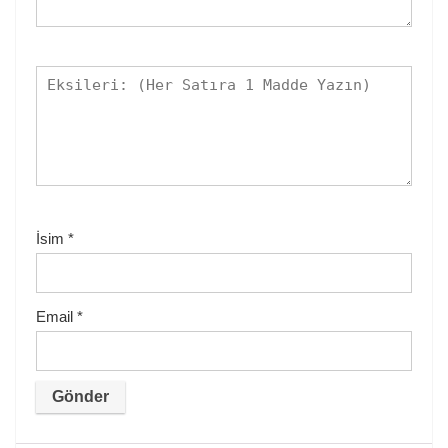
İsim
*
Email
*