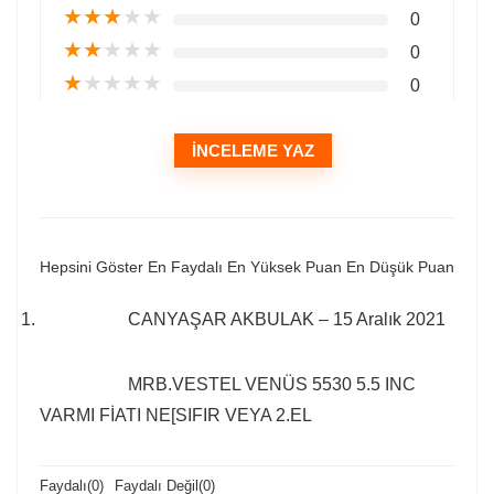
★
★
★
★
★
0
★
★
★
★
★
0
★
★
★
★
★
0
İNCELEME YAZ
Hepsini Göster
En Faydalı
En Yüksek Puan
En Düşük Puan
CANYAŞAR AKBULAK
–
15 Aralık 2021
MRB.VESTEL VENÜS 5530 5.5 INC
VARMI FİATI NE[SIFIR VEYA 2.EL
Faydalı
(
0
)
Faydalı Değil
(
0
)