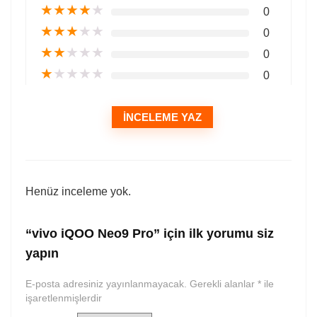
★
★
★
★
★
0
★
★
★
★
★
0
★
★
★
★
★
0
★
★
★
★
★
0
İNCELEME YAZ
Henüz inceleme yok.
“vivo iQOO Neo9 Pro” için ilk yorumu siz
yapın
E-posta adresiniz yayınlanmayacak.
Gerekli alanlar
*
ile
işaretlenmişlerdir