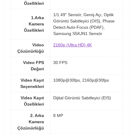
Özellikleri
1/1.49" Sensör, Geniş Açı, Optik
1.Arka
Görüntü Sabitleyici (OIS), Phase
Kamera
Detect Auto-Focus (PDAF),
Özellikleri
Samsung S5KJN1 Sensör
Video
2160p (Ultra HD) 4K
Çözünürlüğü
Video FPS
30 FPS
Değeri
Video Kayıt
1080p@30fps, 2160p@30fps
Seçenekleri
Video Kayıt
Dijital Görüntü Sabitleyici (EIS)
Özellikleri
2. Arka
8 MP
Kamera
Çözünürlüğü