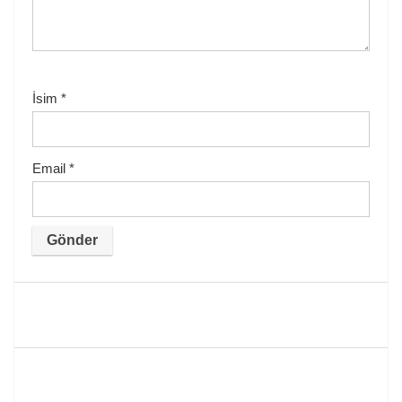
İsim
*
Email
*