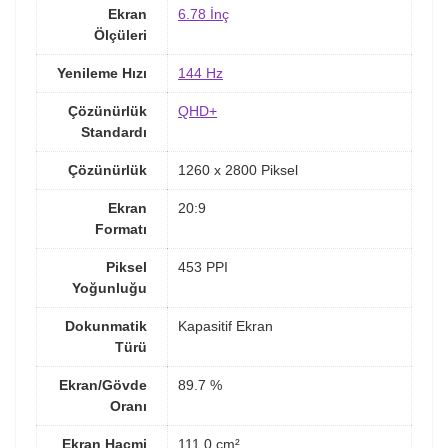
Ekran
6.78 İnç
Ölçüleri
Yenileme Hızı
144 Hz
Çözünürlük
QHD+
Standardı
Çözünürlük
1260 x 2800 Piksel
Ekran
20:9
Formatı
Piksel
453 PPI
Yoğunluğu
Dokunmatik
Kapasitif Ekran
Türü
Ekran/Gövde
89.7 %
Oranı
Ekran Hacmi
111.0 cm²