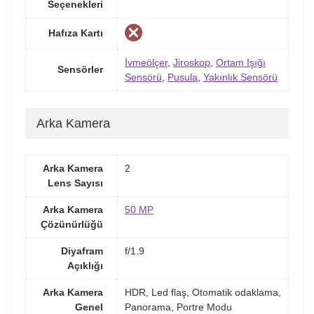
Seçenekleri
Hafıza Kartı
İvmeölçer
,
Jiroskop
,
Ortam Işığı
Sensörler
Sensörü
,
Pusula
,
Yakınlık Sensörü
Arka Kamera
Arka Kamera
2
Lens Sayısı
Arka Kamera
50 MP
Çözünürlüğü
Diyafram
f/1.9
Açıklığı
Arka Kamera
HDR, Led flaş, Otomatik odaklama,
Genel
Panorama, Portre Modu