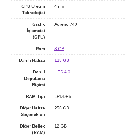
CPU Üretim
4 nm
Teknolojisi
Grafik
Adreno 740
İşlemcisi
(GPU)
Ram
8 GB
Dahili Hafıza
128 GB
Dahili
UFS 4.0
Depolama
Biçimi
RAM Tipi
LPDDR5
Diğer Hafıza
256 GB
Seçenekleri
Diğer Bellek
12 GB
(RAM)