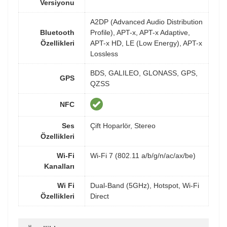
Versiyonu
A2DP (Advanced Audio Distribution
Bluetooth
Profile), APT-x, APT-x Adaptive,
Özellikleri
APT-x HD, LE (Low Energy), APT-x
Lossless
BDS, GALILEO, GLONASS, GPS,
GPS
QZSS
NFC
Ses
Çift Hoparlör, Stereo
Özellikleri
Wi-Fi
Wi-Fi 7 (802.11 a/b/g/n/ac/ax/be)
Kanalları
Wi Fi
Dual-Band (5GHz), Hotspot, Wi-Fi
Özellikleri
Direct